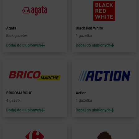
Żabka
Babimost
Żabka
Baborów
Żabka
Baboszewo
Żabka
Bachowice
Agata
Black Red White
Żabka
Bądkowo
Brak gazetek
1 gazetka
Żabka
Bąków
Dodaj do ulubionych
Dodaj do ulubionych
Żabka
Bałtów
Żabka
Banino
Żabka
Baniocha
Żabka
Baranowo
Żabka
Barcin
Żabka
Barczewo
BRICOMARCHE
Action
Żabka
Bardo
4 gazetki
1 gazetka
Żabka
Barlinek
Żabka
Barniewice
Dodaj do ulubionych
Dodaj do ulubionych
Żabka
Bartąg
Żabka
Bartoszyce
Żabka
Baruchowo