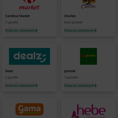
Żabka
Barwałd Średni
Żabka
Barwice
Żabka
Bażanowice
Carrefour Market
Chorten
Żabka
Bęczków
2 gazetki
Brak gazetek
Żabka
Będzin
Dodaj do ulubionych
Dodaj do ulubionych
Żabka
Bełchatów
Żabka
Bełsznica
Żabka
Bełżyce
Żabka
Bestwina
Żabka
Bestwinka
Żabka
Bezrzecze
Żabka
BG1
Dealz
groszek
Żabka
Biała
2 gazetki
5 gazetek
Żabka
Biała Druga
Dodaj do ulubionych
Dodaj do ulubionych
Żabka
Biała Piska
Żabka
Biała Podlaska
Żabka
Biała Rawska
Żabka
Białe Błota
Żabka
Białka