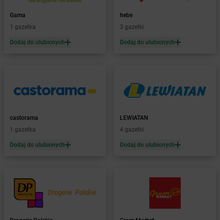
Żabka
Białka Tatrzańska
Gama
hebe
Żabka
Białobrzegi
1 gazetka
3 gazetki
Żabka
Białogard
Żabka
Białogóra
Dodaj do ulubionych
Dodaj do ulubionych
Żabka
Białośliwie
Żabka
Białowieża
Żabka
Biały Dunajec
Żabka
Białystok
Żabka
Bibice
Żabka
Biczyce Dolne
castorama
LEWIATAN
Żabka
Biecz
1 gazetka
4 gazetki
Żabka
Biedrusko
Dodaj do ulubionych
Dodaj do ulubionych
Żabka
Bielany Wrocławskie
Żabka
Bielawa
Żabka
Bielsk
Żabka
Bielsk Podlaski
Żabka
Bielsko
Żabka
Bielsko-Biała
Żabka
Bieniewice