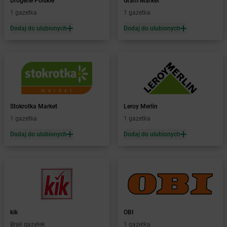
Drogerie Polskie
Gram Market
Żabka
Bieruń
1 gazetka
1 gazetka
Żabka
Biery
Dodaj do ulubionych
Dodaj do ulubionych
Żabka
Bieżuń
Żabka
Bilcza
Żabka
Biłgoraj
Żabka
Biórków Mały
Żabka
Biskupice
Żabka
Biskupiec
Żabka
Biskupów
Stokrotka Market
Leroy Merlin
Żabka
Blachownia
1 gazetka
1 gazetka
Żabka
Błażejewo
Dodaj do ulubionych
Dodaj do ulubionych
Żabka
Błażowa
Żabka
Blizne Łaszczyńskiego
Żabka
Bliżyn
Żabka
Blok Dobryszyce
Żabka
Błonie
Żabka
Bobolice
kik
OBI
Żabka
Bobolin
Brak gazetek
1 gazetka