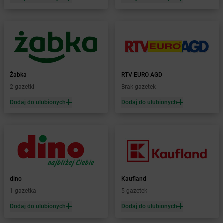
Żabka
Bolęcin
Żabka
Bolesław
Żabka
Bolesławiec
Żabka
Bolewice
Żabka
Bolków
Żabka
Bolszewo
Żabka
RTV EURO AGD
Żabka
Bońki
2 gazetki
Brak gazetek
Żabka
Borawe
Żabka
Borek Stary
Dodaj do ulubionych
Dodaj do ulubionych
Żabka
Borek Wielkopolski
Żabka
Borkowo
Żabka
Borne Sulinowo
Żabka
Boronów
Żabka
Borowa
Żabka
Borowianka
dino
Kaufland
Żabka
Borówiec
1 gazetka
5 gazetek
Żabka
Borówno
Dodaj do ulubionych
Dodaj do ulubionych
Żabka
Borowo
Żabka
Boruja Kościelna