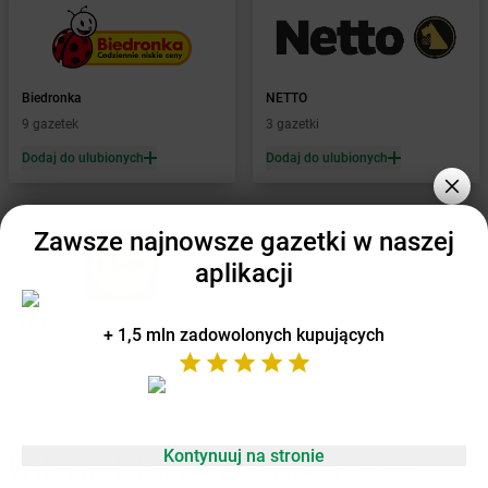
Żabka
Brwinów
Żabka
Brynica
Żabka
Brzączowice
Żabka
Brzeg
Biedronka
NETTO
Żabka
Brzeg Dolny
9 gazetek
3 gazetki
Żabka
Brześć Kujawski
Żabka
Brzesko
Dodaj do ulubionych
Dodaj do ulubionych
Żabka
Brzeszcze
Żabka
Brzezia Łąka
Zawsze najnowsze gazetki w naszej
Żabka
Brzeziny
Żabka
Brzezna
aplikacji
Żabka
Brzeźnica
Żabka
Brzeźnio
LIDL
+ 1,5 mln zadowolonych kupujących
Żabka
Brzezowa
4 gazetki
Żabka
Brzezówka
Dodaj do ulubionych
Żabka
Brzoskwinia
Żabka
Brzostek
Żabka
Brzoza
Kontynuuj na stronie
Wybrane lokalizacje sklepów i sieci
Żabka
Brzozów