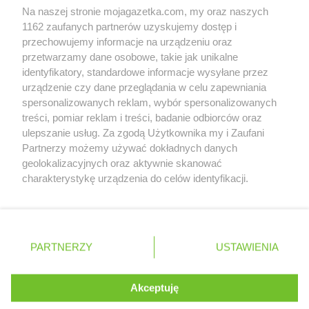
Na naszej stronie mojagazetka.com, my oraz naszych
Zobacz szczegóły
1162 zaufanych partnerów uzyskujemy dostęp i
Retail Radar – analiza rynku
przechowujemy informacje na urządzeniu oraz
przetwarzamy dane osobowe, takie jak unikalne
identyfikatory, standardowe informacje wysyłane przez
Wasze ulubione produkty
urządzenie czy dane przeglądania w celu zapewniania
spersonalizowanych reklam, wybór spersonalizowanych
Regulamin serwisu i polityka prywatności
treści, pomiar reklam i treści, badanie odbiorców oraz
ulepszanie usług. Za zgodą Użytkownika my i Zaufani
Mapa strony
Partnerzy możemy używać dokładnych danych
geolokalizacyjnych oraz aktywnie skanować
Zawsze najnowsze gazetki w naszej
Wszystkie miasta z lokalizacjami sklepów
charakterystykę urządzenia do celów identyfikacji.
Ponieważ cenimy Twoją prywatność, prosimy o zgodę na
aplikacji
korzystanie z tych technologii poprzez kliknięcie
„Akceptuję”. Zgoda jest dobrowolna i zawsze możesz ją
+ 1,5 mln zadowolonych kupujących
zmienić/wycofać klikając przycisk ustawień prywatności
Polska
Czechy
Ukraina
Litwa
Słowacja
Rumunia
PARTNERZY
USTAWIENIA
znajdujący się w lewym dolnym rogu strony
. Niektóre rodzaje przetwarzania danych nie wymagają
Akceptuję
zgody użytkownika, ale masz prawo sprzeciwić się
©
2026
Moja Gazetka Sp. z o.o.