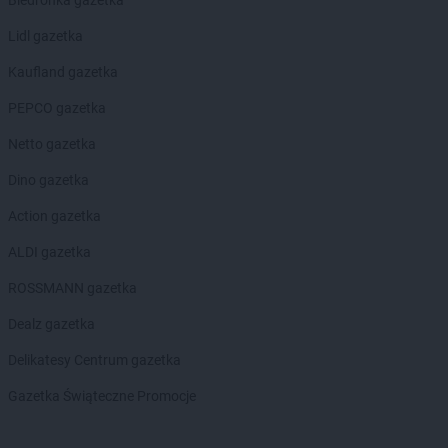
Biedronka gazetka
Lidl gazetka
Kaufland gazetka
PEPCO gazetka
Netto gazetka
Dino gazetka
Action gazetka
ALDI gazetka
ROSSMANN gazetka
Dealz gazetka
Delikatesy Centrum gazetka
Gazetka Świąteczne Promocje