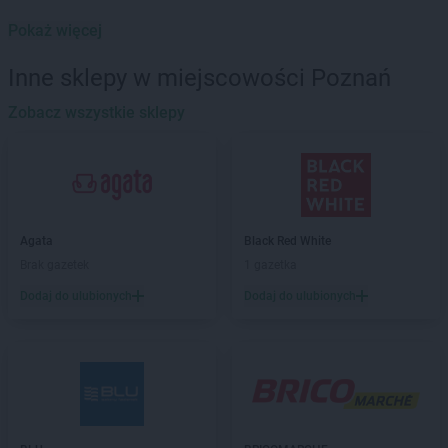
Leroy Merlin
Dzierżoniów
Pokaż więcej
Leroy Merlin
Gdańsk
Inne sklepy w miejscowości Poznań
Leroy Merlin
Gdynia
Leroy Merlin
Zobacz wszystkie sklepy
Gliwice
Leroy Merlin
Głogów
Leroy Merlin
Gorzów Wielkopolski
Leroy Merlin
Inowrocław
Leroy Merlin
Jabłonna
Agata
Black Red White
Leroy Merlin
Janki
Brak gazetek
1 gazetka
Leroy Merlin
Jelenia Góra
Dodaj do ulubionych
Dodaj do ulubionych
Leroy Merlin
Kalisz
Leroy Merlin
Katowice
Leroy Merlin
Kłodzko
Leroy Merlin
Konin
Leroy Merlin
Koszalin