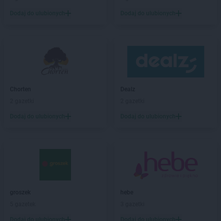
Leroy Merlin
Płock
Dodaj do ulubionych
Dodaj do ulubionych
Leroy Merlin
Poczesna
Leroy Merlin
Poznań
Leroy Merlin
Puławy
Leroy Merlin
Radom
Leroy Merlin
Rumia
Leroy Merlin
Rzeszów
Chorten
Dealz
2 gazetki
2 gazetki
Leroy Merlin
Sieradz
Dodaj do ulubionych
Dodaj do ulubionych
Leroy Merlin
Sosnowiec
Leroy Merlin
Suchy Las
Leroy Merlin
Swadzim
Leroy Merlin
Swarzędz
Leroy Merlin
Szczawno-Zdrój
Leroy Merlin
Szczecin
groszek
hebe
Leroy Merlin
Świdnica
5 gazetek
3 gazetki
Leroy Merlin
Tarnobrzeg
Dodaj do ulubionych
Dodaj do ulubionych