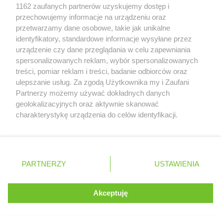
Zobacz szczegóły
1162 zaufanych partnerów uzyskujemy dostęp i
Retail Radar – analiza rynku
przechowujemy informacje na urządzeniu oraz
przetwarzamy dane osobowe, takie jak unikalne
identyfikatory, standardowe informacje wysyłane przez
Wasze ulubione produkty
urządzenie czy dane przeglądania w celu zapewniania
spersonalizowanych reklam, wybór spersonalizowanych
Regulamin serwisu i polityka prywatności
treści, pomiar reklam i treści, badanie odbiorców oraz
ulepszanie usług. Za zgodą Użytkownika my i Zaufani
Mapa strony
Partnerzy możemy używać dokładnych danych
geolokalizacyjnych oraz aktywnie skanować
Zawsze najnowsze gazetki w naszej
Wszystkie miasta z lokalizacjami sklepów
charakterystykę urządzenia do celów identyfikacji.
Ponieważ cenimy Twoją prywatność, prosimy o zgodę na
aplikacji
korzystanie z tych technologii poprzez kliknięcie
„Akceptuję”. Zgoda jest dobrowolna i zawsze możesz ją
+ 1,5 mln zadowolonych kupujących
zmienić/wycofać klikając przycisk ustawień prywatności
Polska
Czechy
Ukraina
Litwa
Słowacja
Rumunia
PARTNERZY
USTAWIENIA
znajdujący się w lewym dolnym rogu strony
. Niektóre rodzaje przetwarzania danych nie wymagają
Akceptuję
zgody użytkownika, ale masz prawo sprzeciwić się
©
2026
Moja Gazetka Sp. z o.o.
Kontynuuj na stronie
takiemu przetwarzaniu. Preferencje będą miały