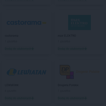
Leroy Merlin
Tarnów
Leroy Merlin
Toruń
Leroy Merlin
Ustowo
Leroy Merlin
Warszawa
Leroy Merlin
Wieliczka
castorama
max ELEKTRO
Leroy Merlin
Wołomin
1 gazetka
1 gazetka
Leroy Merlin
Wrocław
Dodaj do ulubionych
Dodaj do ulubionych
Leroy Merlin
Zgorzelec
Leroy Merlin
Zielona Góra
Leroy Merlin
Żory
LEWIATAN
Drogerie Polskie
4 gazetki
1 gazetka
Dodaj do ulubionych
Dodaj do ulubionych