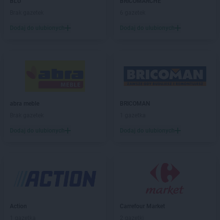
Leroy Merlin
Kraków
BLU
BRICOMARCHE
Leroy Merlin
Krasne
Brak gazetek
6 gazetek
Leroy Merlin
Krosno
Dodaj do ulubionych
Dodaj do ulubionych
Leroy Merlin
Kutno
Leroy Merlin
Legnica
Leroy Merlin
Lublin
Leroy Merlin
Łódź
abra meble
BRICOMAN
Leroy Merlin
Mianowice
Brak gazetek
1 gazetka
Leroy Merlin
Mielec
Leroy Merlin
Mikołów
Dodaj do ulubionych
Dodaj do ulubionych
Leroy Merlin
Mirków
Leroy Merlin
Modlniczka
Leroy Merlin
Olsztyn
Leroy Merlin
Opole
Leroy Merlin
Piaseczno
Action
Carrefour Market
Leroy Merlin
Piła
1 gazetka
2 gazetki