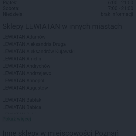
Piątek:
6:00 - 21:00
Sobota:
7:00 - 21:00
Niedziela:
brak informacji
Sklepy LEWIATAN w innych miastach
LEWIATAN
Adamów
LEWIATAN
Aleksandria Druga
LEWIATAN
Aleksandrów Kujawski
LEWIATAN
Amelin
LEWIATAN
Andrychów
LEWIATAN
Andrzejewo
LEWIATAN
Annopol
LEWIATAN
Augustów
LEWIATAN
Babiak
LEWIATAN
Babice
LEWIATAN
Babin
Pokaż więcej
LEWIATAN
Baborów
LEWIATAN
Baboszewo
Inne sklepy w miejscowości Poznań