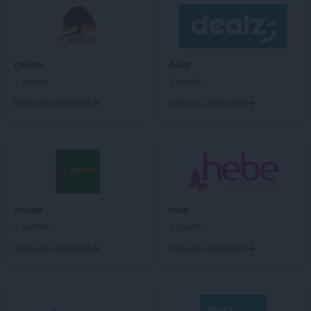
LEWIATAN
Bielkówko
LEWIATAN
Bielsk
LEWIATAN
Bielsko-Biała
LEWIATAN
Bieńkowice
Chorten
Dealz
LEWIATAN
Bierawa
2 gazetki
2 gazetki
LEWIATAN
Biernatki
Dodaj do ulubionych
Dodaj do ulubionych
LEWIATAN
Bieruń
LEWIATAN
Bierzewice
LEWIATAN
Biesal
LEWIATAN
Bieżuń
LEWIATAN
Bilcza
LEWIATAN
Biłgoraj
LEWIATAN
groszek
Biórków Wielki
hebe
LEWIATAN
5 gazetek
Biskupice
3 gazetki
LEWIATAN
Biskupie-Kolonia
Dodaj do ulubionych
Dodaj do ulubionych
LEWIATAN
Biskupiec
LEWIATAN
Biszcza
LEWIATAN
Bisztynek