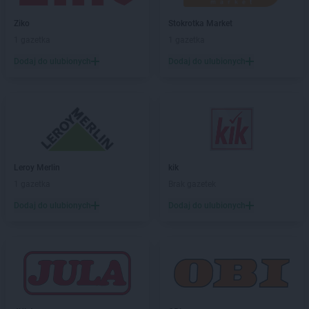
LEWIATAN
Bolków
LEWIATAN
Bolszewo
Ziko
Stokrotka Market
LEWIATAN
Bondyrz
1 gazetka
1 gazetka
LEWIATAN
Borki
Dodaj do ulubionych
Dodaj do ulubionych
LEWIATAN
Borki Wielkie
LEWIATAN
Boronów
LEWIATAN
Borowa
LEWIATAN
Borowe
LEWIATAN
Borowie
LEWIATAN
Borowno
Leroy Merlin
kik
LEWIATAN
Borowo
1 gazetka
Brak gazetek
LEWIATAN
Borowy Młyn
LEWIATAN
Borucino
Dodaj do ulubionych
Dodaj do ulubionych
LEWIATAN
Borzęcin Mały
LEWIATAN
Bożejowice
LEWIATAN
Bożepole Wielkie
LEWIATAN
Bożewo
LEWIATAN
Bralin
LEWIATAN
Braniewo