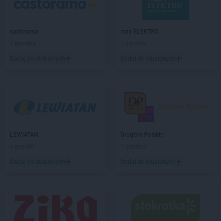
LEWIATAN
Bładnice Dolne
LEWIATAN
Błażek
LEWIATAN
Blizne
castorama
max ELEKTRO
LEWIATAN
Bobolice
1 gazetka
1 gazetka
LEWIATAN
Bobrek
LEWIATAN
Dodaj do ulubionych
Bobrowa
Dodaj do ulubionych
LEWIATAN
Bobrowniki
LEWIATAN
Bochnia
LEWIATAN
Bodzanów
LEWIATAN
Bodzechów
LEWIATAN
Bodzentyn
LEWIATAN
Bogumiłowice
LEWIATAN
Drogerie Polskie
LEWIATAN
Bojano
4 gazetki
1 gazetka
LEWIATAN
Bojszowy
Dodaj do ulubionych
Dodaj do ulubionych
LEWIATAN
Bolechowice
LEWIATAN
Bolesław
LEWIATAN
Bolesławiec
LEWIATAN
Bolestraszyce
LEWIATAN
Boleszkowice