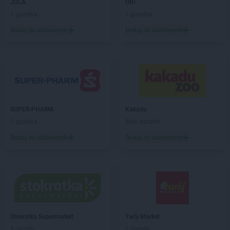
JULA
OBI
LEWIATAN
Bratkowice
1 gazetka
1 gazetka
LEWIATAN
Brenna
Dodaj do ulubionych
Dodaj do ulubionych
LEWIATAN
Brenno
LEWIATAN
Brodnica
LEWIATAN
Brodnica Górna
LEWIATAN
Brodowe Łąki
LEWIATAN
Brożec
LEWIATAN
Brudzeń Duży
LEWIATAN
Brudzew
SUPER-PHARM
Kakadu
LEWIATAN
Brudzowice
1 gazetka
Brak gazetek
LEWIATAN
Brusy
Dodaj do ulubionych
Dodaj do ulubionych
LEWIATAN
Brwilno
LEWIATAN
Brzeg
LEWIATAN
Brzemiona
LEWIATAN
Brześć Kujawski
LEWIATAN
Brzesko
LEWIATAN
Brzeziny
Stokrotka Supermarket
Twój Market
LEWIATAN
Brzeziny-Kolonia
3 gazetki
2 gazetki