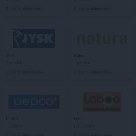
LEWIATAN
Brzeźnica
LEWIATAN
Brzeźno
Dodaj do ulubionych
Dodaj do ulubionych
LEWIATAN
Brzostowiec
LEWIATAN
Brzozie
LEWIATAN
Brzozów Stary
LEWIATAN
Brzozowica Duża
LEWIATAN
Brzyszów
LEWIATAN
Buczkowice
JYSK
Natura
LEWIATAN
Budry
2 gazetki
1 gazetka
LEWIATAN
Budy Kozickie
Dodaj do ulubionych
Dodaj do ulubionych
LEWIATAN
Budzisław Kościelny
LEWIATAN
Budzów
LEWIATAN
Budzyń
LEWIATAN
Buk
LEWIATAN
Buków
LEWIATAN
Bukowiec
LEWIATAN
Bukowo
PEPCO
Laboo
LEWIATAN
Bulkowo
1 gazetka
Brak gazetek
LEWIATAN
Bulowice
Dodaj do ulubionych
Dodaj do ulubionych