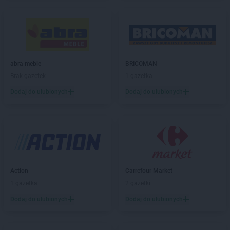
LEWIATAN
Bełżyce
LEWIATAN
Benice
LEWIATAN
Bęsia
LEWIATAN
Bestwina
LEWIATAN
Bestwinka
abra meble
BRICOMAN
LEWIATAN
Biadoliny Szlacheckie
Brak gazetek
1 gazetka
LEWIATAN
Biała
LEWIATAN
Biała Druga
Dodaj do ulubionych
Dodaj do ulubionych
LEWIATAN
Biała Piska
LEWIATAN
Biała Podlaska
LEWIATAN
Białaczów
LEWIATAN
Białka Tatrzańska
LEWIATAN
Białobłocie
LEWIATAN
Białobrzegi
Action
Carrefour Market
LEWIATAN
Białogóra
1 gazetka
2 gazetki
LEWIATAN
Białopole
Dodaj do ulubionych
Dodaj do ulubionych
LEWIATAN
Biały Bór
LEWIATAN
Biały Kościół
LEWIATAN
Białystok