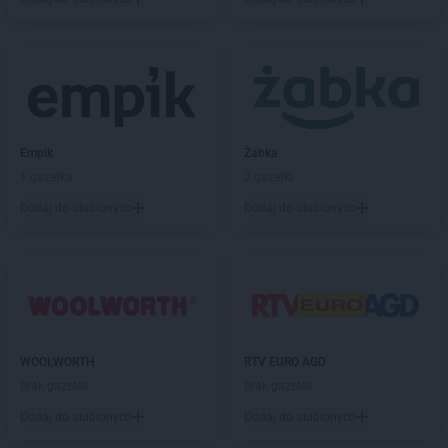
LEWIATAN
Burzec
LEWIATAN
Buśno
LEWIATAN
Bychawa
LEWIATAN
Bydgoszcz
LEWIATAN
Bystra
LEWIATAN
Bystrzyca
LEWIATAN
Bystrzyca Kłodzka
Empik
Żabka
LEWIATAN
Bystrzyca Stara
1 gazetka
2 gazetki
LEWIATAN
Byszewo
Dodaj do ulubionych
Dodaj do ulubionych
LEWIATAN
Bytom
LEWIATAN
Bytoń
LEWIATAN
Cekcyn
LEWIATAN
Cerkwica
LEWIATAN
Cewków
LEWIATAN
Chechło
WOOLWORTH
RTV EURO AGD
LEWIATAN
Chełm
Brak gazetek
Brak gazetek
LEWIATAN
Chełm Śląski
Dodaj do ulubionych
Dodaj do ulubionych
LEWIATAN
Chełmiec