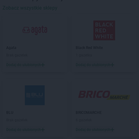
LEWIATAN
Baciuty
LEWIATAN
Zobacz wszystkie sklepy
Bąkowo
LEWIATAN
Baligród
LEWIATAN
Balin
LEWIATAN
Banino
LEWIATAN
Baranowo
LEWIATAN
Barcino
Agata
Black Red White
LEWIATAN
Barczewo
Brak gazetek
1 gazetka
LEWIATAN
Bargłów Kościelny
Dodaj do ulubionych
Dodaj do ulubionych
LEWIATAN
Barlinek
LEWIATAN
Bartniczka
LEWIATAN
Bartoszyce
LEWIATAN
Barwałd Dolny
LEWIATAN
Barwice
LEWIATAN
Batorz
LEWIATAN
Bębło
BLU
BRICOMARCHE
LEWIATAN
Będzin
Brak gazetek
6 gazetek
LEWIATAN
Bejsce
Dodaj do ulubionych
Dodaj do ulubionych
LEWIATAN
Bełk