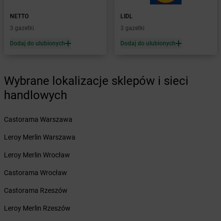
Żabka
Bogdaniec
NETTO
LIDL
Żabka
Bogdanowo
3 gazetki
3 gazetki
Żabka
Boguchwała
Żabka
Dodaj do ulubionych
Boguchwałowice
Dodaj do ulubionych
Żabka
Boguszów-Gorce
Żabka
Boguszyce
Wybrane lokalizacje sklepów i sieci
Żabka
Bohater
Żabka
Bojano
handlowych
Żabka
Bojszowy
Żabka
Bolechowo
Castorama Warszawa
Żabka
Bolęcin
Leroy Merlin Warszawa
Żabka
Bolesław
Żabka
Bolesławiec
Leroy Merlin Wrocław
Żabka
Bolewice
Castorama Wrocław
Żabka
Bolków
Żabka
Bolszewo
Castorama Rzeszów
Żabka
Bońki
Leroy Merlin Rzeszów
Żabka
Borawe