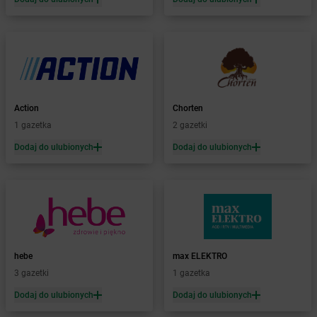
Żabka
Banino
Żabka
Baniocha
Żabka
Baranowo
Żabka
Barcin
Żabka
Barczewo
Żabka
Bardo
Żabka
Barlinek
Action
Chorten
Żabka
Barniewice
1 gazetka
2 gazetki
Żabka
Bartąg
Dodaj do ulubionych
Dodaj do ulubionych
Żabka
Bartoszyce
Żabka
Baruchowo
Żabka
Barwałd Średni
Żabka
Barwice
Żabka
Bażanowice
Żabka
Bęczków
hebe
max ELEKTRO
Żabka
Będzin
3 gazetki
1 gazetka
Żabka
Bełchatów
Żabka
Bełsznica
Dodaj do ulubionych
Dodaj do ulubionych
Żabka
Bełżyce