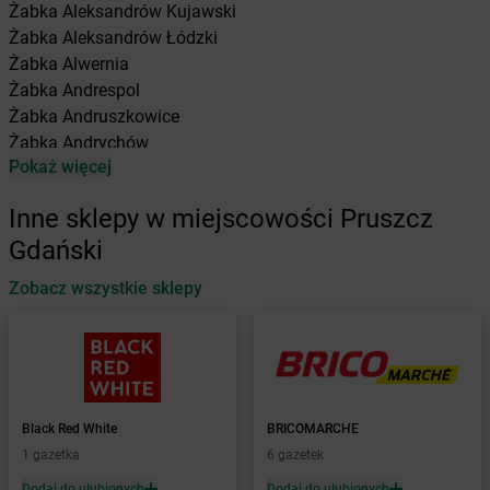
Żabka
Aleksandrów Kujawski
Żabka
Aleksandrów Łódzki
Żabka
Alwernia
Żabka
Andrespol
Żabka
Andruszkowice
Żabka
Andrychów
Pokaż więcej
Żabka
Antonie
Żabka
Augustów
Inne sklepy w miejscowości Pruszcz
Żabka
Automat
Gdański
Żabka
Babica
Zobacz wszystkie sklepy
Żabka
Babice Nowe
Żabka
Babimost
Żabka
Baborów
Żabka
Baboszewo
Żabka
Bachowice
Żabka
Bądkowo
Black Red White
BRICOMARCHE
Żabka
Bąków
1 gazetka
6 gazetek
Żabka
Bałtów
Dodaj do ulubionych
Dodaj do ulubionych