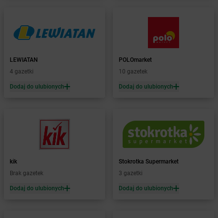
Żabka
Bestwina
Żabka
Bestwinka
Żabka
Bezrzecze
Żabka
BG1
Żabka
Biała
LEWIATAN
POLOmarket
Żabka
Biała Druga
4 gazetki
10 gazetek
Żabka
Biała Piska
Dodaj do ulubionych
Dodaj do ulubionych
Żabka
Biała Podlaska
Żabka
Biała Rawska
Żabka
Białe Błota
Żabka
Białka
Żabka
Białka Tatrzańska
Żabka
Białobrzegi
Żabka
Bialogard
kik
Stokrotka Supermarket
Żabka
Białogóra
Brak gazetek
3 gazetki
Żabka
Białośliwie
Dodaj do ulubionych
Dodaj do ulubionych
Żabka
Białowieża
Żabka
Biały Dunajec