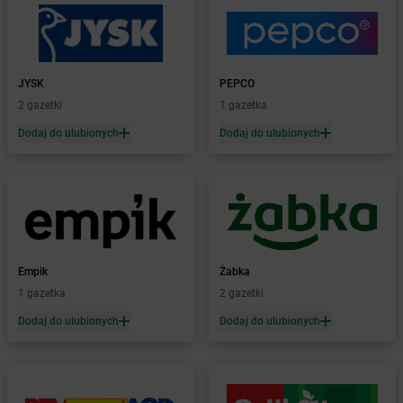
Żabka
Białystok
Żabka
Bibice
Żabka
Biczyce Dolne
Żabka
Biecz
JYSK
PEPCO
Żabka
Biedrusko
2 gazetki
1 gazetka
Żabka
Bielany Wrocławskie
Żabka
Bielawa
Dodaj do ulubionych
Dodaj do ulubionych
Żabka
Bielsk
Żabka
Bielsk Podlaski
Żabka
Bielsko
Żabka
Bielsko-Biała
Żabka
Bieniewice
Żabka
Bieruń
Empik
Żabka
Żabka
Biery
1 gazetka
2 gazetki
Żabka
Bieżuń
Dodaj do ulubionych
Dodaj do ulubionych
Żabka
Bilcza
Żabka
Biłgoraj
Żabka
Biórków Mały
Żabka
Biskupice