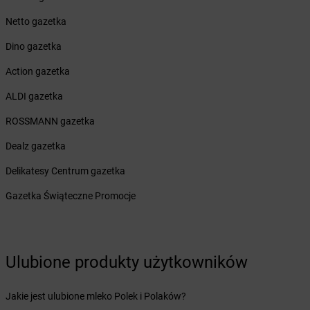
Żabka
Brenna
Netto gazetka
Żabka
Brodnica
Żabka
Brodnica Górna
Dino gazetka
Żabka
Brodowo
Action gazetka
Żabka
Brody
Żabka
Brojce
ALDI gazetka
Żabka
Bronina
ROSSMANN gazetka
Żabka
Brudzeń Duży
Żabka
Bruskowo Wielkie
Dealz gazetka
Żabka
Brusy
Delikatesy Centrum gazetka
Żabka
Brwinów
Żabka
Brynica
Gazetka Świąteczne Promocje
Żabka
Brzączowice
Żabka
Brzeg
Żabka
Brzeg Dolny
Żabka
Brześć Kujawski
Ulubione produkty użytkowników
Żabka
Brzesko
Żabka
Brzeszcze
Jakie jest ulubione mleko Polek i Polaków?
Żabka
Brzezia Łąka