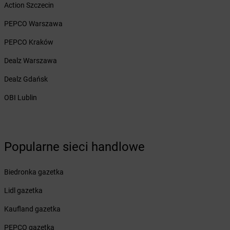
Żabka
Borek Stary
Action Szczecin
Żabka
Borek Wielkopolski
PEPCO Warszawa
Żabka
Borkowo
Żabka
Borne Sulinowo
PEPCO Kraków
Żabka
Boronów
Dealz Warszawa
Żabka
Borowa
Żabka
Borowianka
Dealz Gdańsk
Żabka
Borówiec
OBI Lublin
Żabka
Borówno
Żabka
Borowo
Żabka
Boruja Kościelna
Żabka
Borzęcin Duży
Popularne sieci handlowe
Żabka
Borzygniew
Żabka
Borzytuchom
Biedronka gazetka
Żabka
Boża Wola
Żabka
Bralin
Lidl gazetka
Żabka
Branice
Kaufland gazetka
Żabka
Braniewo
Żabka
Brańsk
PEPCO gazetka