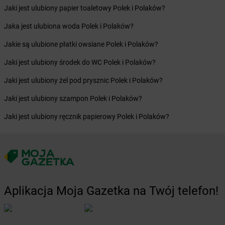
Jaki jest ulubiony papier toaletowy Polek i Polaków?
Żabka
Brzeziny
Żabka
Brzezna
Jaka jest ulubiona woda Polek i Polaków?
Żabka
Brzeźnica
Jakie są ulubione płatki owsiane Polek i Polaków?
Żabka
Brzeźnio
Żabka
Brzezowa
Jaki jest ulubiony środek do WC Polek i Polaków?
Żabka
Brzezówka
Jaki jest ulubiony żel pod prysznic Polek i Polaków?
Żabka
Brzoskwinia
Żabka
Brzostek
Jaki jest ulubiony szampon Polek i Polaków?
Żabka
Brzoza
Jaki jest ulubiony ręcznik papierowy Polek i Polaków?
Żabka
Brzozów
Żabka
Brzozówka
Żabka
Bucz
Żabka
Buczkowice
Żabka
Budziechów
Żabka
Budziszewice
Aplikacja Moja Gazetka na Twój telefon!
Żabka
Budzów
Żabka
Budzyń
Żabka
Bujaków