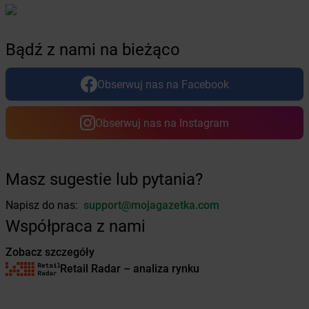
Żabka
Buk
Żabka
Bukowiec
Żabka
Bukowina Tatrzańska
Bądź z nami na bieżąco
Żabka
Bukowno
Żabka
Bulowice
Obserwuj nas na Facebook
Żabka
Busko-Zdrój
Żabka
Bychawa
Żabka
Bycina
Obserwuj nas na Instagram
Żabka
Byczyna
Żabka
Bydgoszcz
Żabka
Bydlin
Masz sugestie lub pytania?
Żabka
Bydlino
Żabka
Bystra
Napisz do nas:
support@mojagazetka.com
Żabka
Bystra Podhalańska
Współpraca z nami
Żabka
Bystry
Żabka
Bystrzyca
Zobacz szczegóły
Żabka
Bystrzyca Kłodzka
Retail Radar – analiza rynku
Żabka
Bytom
Żabka
Bytów