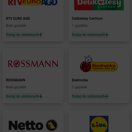
Żabka
Biskupiec
Żabka
Biskupów
Żabka
Blachownia
RTV EURO AGD
Delikatesy Centrum
Żabka
Błażejewo
Brak gazetek
1 gazetka
Żabka
Błażowa
Dodaj do ulubionych
Dodaj do ulubionych
Żabka
Blizne Łaszczyńskiego
Żabka
Bliżyn
Żabka
Blok Dobryszyce
Żabka
Błonie
Żabka
Bobolice
Żabka
Bobolin
Żabka
ROSSMANN
Bobowa
Biedronka
Żabka
Brak gazetek
Bobrek
7 gazetek
Żabka
Bobrowniki
Dodaj do ulubionych
Dodaj do ulubionych
Żabka
Bochnia
Żabka
Bodzechów
Żabka
Bodzentyn
Żabka
Bogatki
Żabka
Bogatynia