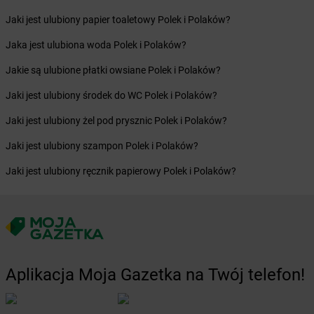
Żabka
Budzów
Żabka
Budzyń
Jaki jest ulubiony papier toaletowy Polek i Polaków?
Żabka
Bujaków
Jaka jest ulubiona woda Polek i Polaków?
Żabka
Buk
Żabka
Bukowiec
Jakie są ulubione płatki owsiane Polek i Polaków?
Żabka
Bukowina Tatrzańska
Jaki jest ulubiony środek do WC Polek i Polaków?
Żabka
Bukowno
Żabka
Bulowice
Jaki jest ulubiony żel pod prysznic Polek i Polaków?
Żabka
Busko-Zdrój
Jaki jest ulubiony szampon Polek i Polaków?
Żabka
Bychawa
Żabka
Bycina
Jaki jest ulubiony ręcznik papierowy Polek i Polaków?
Żabka
Byczyna
Żabka
Bydgoszcz
Żabka
Bydlin
Żabka
Bydlino
Żabka
Bystra
Żabka
Bystra Podhalańska
Aplikacja Moja Gazetka na Twój telefon!
Żabka
Bystry
Żabka
Bystrzyca