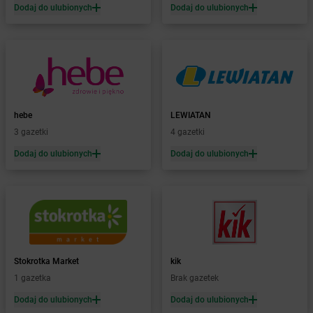
Dodaj do ulubionych
Dodaj do ulubionych
Żabka
Bełchatów
Żabka
Bełsznica
Żabka
Bełżyce
Żabka
Bestwina
Żabka
Bestwinka
Żabka
Bezrzecze
Żabka
BG1
hebe
LEWIATAN
Żabka
Biała
3 gazetki
4 gazetki
Żabka
Biała Druga
Dodaj do ulubionych
Dodaj do ulubionych
Żabka
Biała Piska
Żabka
Biała Podlaska
Żabka
Biała Rawska
Żabka
Białe Błota
Żabka
Białka
Żabka
Białka Tatrzańska
Stokrotka Market
kik
Żabka
Białobrzegi
1 gazetka
Brak gazetek
Żabka
Białogard
Żabka
Białogóra
Dodaj do ulubionych
Dodaj do ulubionych