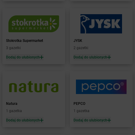
Żabka
Białośliwie
Żabka
Białowieża
Żabka
Biały Dunajec
Żabka
Białystok
Żabka
Bibice
Żabka
Biczyce Dolne
Stokrotka Supermarket
JYSK
Żabka
Biecz
3 gazetki
2 gazetki
Żabka
Biedrusko
Dodaj do ulubionych
Dodaj do ulubionych
Żabka
Bielany Wrocławskie
Żabka
Bielawa
Żabka
Bielsk
Żabka
Bielsk Podlaski
Żabka
Bielsko
Żabka
Bielsko-Biała
Żabka
Bieniewice
Natura
PEPCO
Żabka
Bieruń
1 gazetka
1 gazetka
Żabka
Biery
Dodaj do ulubionych
Dodaj do ulubionych
Żabka
Bieżuń
Żabka
Bilcza