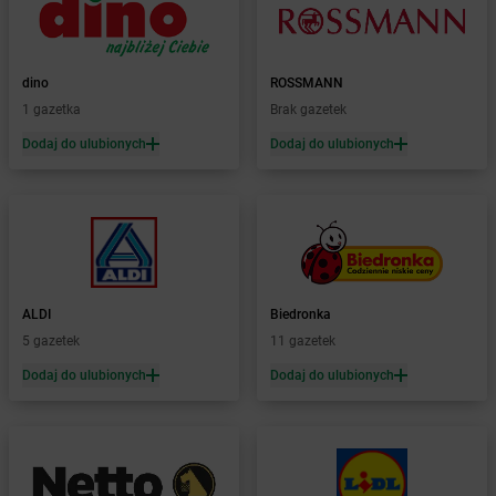
Żabka
Bodzentyn
Żabka
Bogatki
Żabka
Bogatynia
dino
ROSSMANN
Żabka
Bogdaniec
1 gazetka
Brak gazetek
Żabka
Bogdanowo
Dodaj do ulubionych
Dodaj do ulubionych
Żabka
Boguchwała
Żabka
Boguchwałowice
Żabka
Boguszów-Gorce
Żabka
Boguszyce
Żabka
Bohater
Żabka
Bojano
Żabka
Bojszowy
ALDI
Biedronka
Żabka
Bolechowo
5 gazetek
11 gazetek
Żabka
Bolęcin
Dodaj do ulubionych
Dodaj do ulubionych
Żabka
Bolesław
Żabka
Bolesławiec
Żabka
Bolewice
Żabka
Bolków