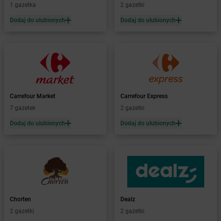
Żabka
Bądkowo
1 gazetka
2 gazetki
Żabka
Bąków
Dodaj do ulubionych
Dodaj do ulubionych
Żabka
Bałtów
Żabka
Banino
Żabka
Baniocha
Żabka
Baranowo
Żabka
Barcin
Żabka
Barczewo
Carrefour Market
Carrefour Express
Żabka
Bardo
7 gazetek
2 gazetki
Żabka
Barlinek
Żabka
Barniewice
Dodaj do ulubionych
Dodaj do ulubionych
Żabka
Bartąg
Żabka
Bartoszyce
Żabka
Baruchowo
Żabka
Barwałd Średni
Żabka
Barwice
Żabka
Bażanowice
Chorten
Dealz
Żabka
Bęczków
2 gazetki
2 gazetki
Żabka
Będzin