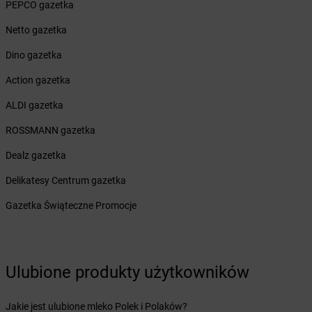
PEPCO gazetka
Żabka
Brzesko
Żabka
Brzeszcze
Netto gazetka
Żabka
Brzezia Łąka
Dino gazetka
Żabka
Brzeziny
Żabka
Brzezna
Action gazetka
Żabka
Brzeźnica
ALDI gazetka
Żabka
Brzeźnio
Żabka
Brzezowa
ROSSMANN gazetka
Żabka
Brzezówka
Dealz gazetka
Żabka
Brzoskwinia
Żabka
Brzostek
Delikatesy Centrum gazetka
Żabka
Brzoza
Gazetka Świąteczne Promocje
Żabka
Brzozów
Żabka
Brzozówka
Żabka
Bucz
Żabka
Buczkowice
Ulubione produkty użytkowników
Żabka
Budziechów
Żabka
Budziszewice
Jakie jest ulubione mleko Polek i Polaków?