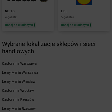
Żabka
Bolszewo
Żabka
Bońki
NETTO
LIDL
Żabka
Borawe
4 gazetki
5 gazetek
Żabka
Borek Stary
Żabka
Borek Wielkopolski
Dodaj do ulubionych
Dodaj do ulubionych
Żabka
Borkowo
Żabka
Borne Sulinowo
Żabka
Boronów
Wybrane lokalizacje sklepów i sieci
Żabka
Borowa
handlowych
Żabka
Borowianka
Żabka
Borówiec
Castorama Warszawa
Żabka
Borówno
Żabka
Borowo
Leroy Merlin Warszawa
Żabka
Boruja Kościelna
Leroy Merlin Wrocław
Żabka
Borzęcin Duży
Żabka
Borzygniew
Castorama Wrocław
Żabka
Borzytuchom
Castorama Rzeszów
Żabka
Boża Wola
Żabka
Bralin
Leroy Merlin Rzeszów