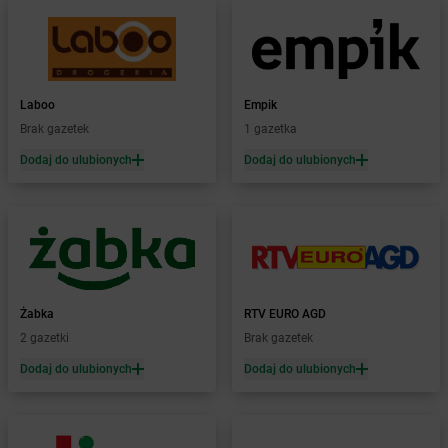
Żabka
Biłgoraj
Żabka
Biórków Mały
Żabka
Biskupice
Żabka
Biskupiec
Żabka
Biskupów
Laboo
Empik
Żabka
Blachownia
Brak gazetek
1 gazetka
Żabka
Błażejewo
Dodaj do ulubionych
Dodaj do ulubionych
Żabka
Błażowa
Żabka
Blizne Łaszczyńskiego
Żabka
Bliżyn
Żabka
Blok Dobryszyce
Żabka
Błonie
Żabka
Bobolice
Żabka
RTV EURO AGD
Żabka
Bobolin
2 gazetki
Brak gazetek
Żabka
Bobowa
Żabka
Bobrek
Dodaj do ulubionych
Dodaj do ulubionych
Żabka
Bobrowniki
Żabka
Bochnia
Żabka
Bodzechów