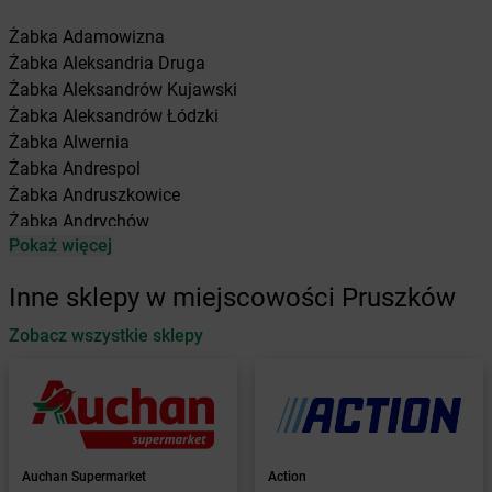
Żabka
Adamowizna
Żabka
Aleksandria Druga
Żabka
Aleksandrów Kujawski
Żabka
Aleksandrów Łódzki
Żabka
Alwernia
Żabka
Andrespol
Żabka
Andruszkowice
Żabka
Andrychów
Pokaż więcej
Żabka
Antonie
Żabka
Augustów
Inne sklepy w miejscowości Pruszków
Żabka
Automat
Zobacz wszystkie sklepy
Żabka
Babica
Żabka
Babice Nowe
Żabka
Babimost
Żabka
Baborów
Żabka
Baboszewo
Żabka
Bachowice
Auchan Supermarket
Action