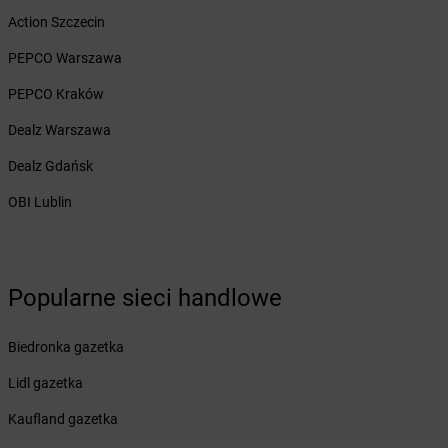
Żabka
Branice
Action Szczecin
Żabka
Braniewo
Żabka
Brańsk
PEPCO Warszawa
Żabka
Brenna
PEPCO Kraków
Żabka
Brodnica
Żabka
Brodnica Górna
Dealz Warszawa
Żabka
Brodowo
Dealz Gdańsk
Żabka
Brody
Żabka
Brojce
OBI Lublin
Żabka
Bronina
Żabka
Brudzeń Duży
Żabka
Bruskowo Wielkie
Popularne sieci handlowe
Żabka
Brusy
Żabka
Brwinów
Żabka
Brynica
Biedronka gazetka
Żabka
Brzączowice
Lidl gazetka
Żabka
Brzeg
Żabka
Brzeg Dolny
Kaufland gazetka
Żabka
Brześć Kujawski