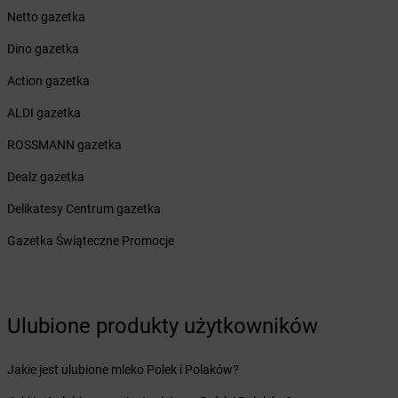
Żabka
Brzeszcze
Netto gazetka
Żabka
Brzezia Łąka
Dino gazetka
Żabka
Brzeziny
Żabka
Brzezna
Action gazetka
Żabka
Brzeźnica
ALDI gazetka
Żabka
Brzeźnio
Żabka
Brzezowa
ROSSMANN gazetka
Żabka
Brzezówka
Dealz gazetka
Żabka
Brzoskwinia
Żabka
Brzostek
Delikatesy Centrum gazetka
Żabka
Brzoza
Gazetka Świąteczne Promocje
Żabka
Brzozów
Żabka
Brzozówka
Żabka
Bucz
Żabka
Buczkowice
Ulubione produkty użytkowników
Żabka
Budziechów
Żabka
Budziszewice
Jakie jest ulubione mleko Polek i Polaków?
Żabka
Budzów