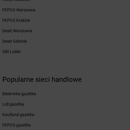
Żabka
Braniewo
Żabka
Brańsk
PEPCO Warszawa
Żabka
Brenna
PEPCO Kraków
Żabka
Brodnica
Żabka
Brodnica Górna
Dealz Warszawa
Żabka
Brodowo
Dealz Gdańsk
Żabka
Brody
Żabka
Brojce
OBI Lublin
Żabka
Bronina
Żabka
Brudzeń Duży
Żabka
Bruskowo Wielkie
Popularne sieci handlowe
Żabka
Brusy
Żabka
Brwinów
Żabka
Brynica
Biedronka gazetka
Żabka
Brzączowice
Lidl gazetka
Żabka
Brzeg
Żabka
Brzeg Dolny
Kaufland gazetka
Żabka
Brześć Kujawski
PEPCO gazetka
Żabka
Brzesko