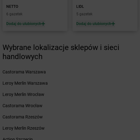
Żabka
Bońki
NETTO
LIDL
Żabka
Borawe
6 gazetek
5 gazetek
Żabka
Borek Stary
Żabka
Borek Wielkopolski
Dodaj do ulubionych
Dodaj do ulubionych
Żabka
Borkowo
Żabka
Borne Sulinowo
Żabka
Boronów
Wybrane lokalizacje sklepów i sieci
Żabka
Borowa
handlowych
Żabka
Borowianka
Żabka
Borówiec
Castorama Warszawa
Żabka
Borówno
Żabka
Borowo
Leroy Merlin Warszawa
Żabka
Boruja Kościelna
Leroy Merlin Wrocław
Żabka
Borzęcin Duży
Żabka
Borzygniew
Castorama Wrocław
Żabka
Borzytuchom
Castorama Rzeszów
Żabka
Boża Wola
Żabka
Bralin
Leroy Merlin Rzeszów
Żabka
Branice
Action Szczecin