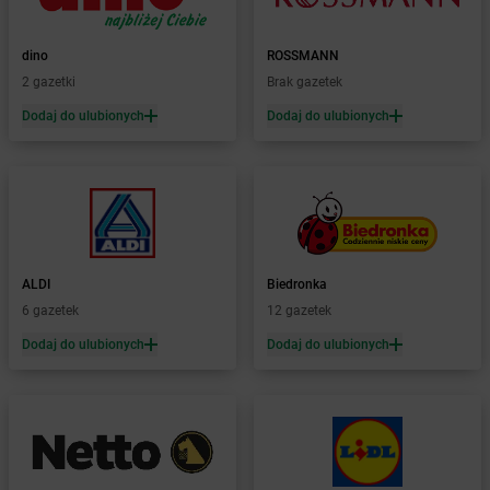
Żabka
Bogatki
Żabka
Bogatynia
dino
ROSSMANN
Żabka
Bogdaniec
2 gazetki
Brak gazetek
Żabka
Bogdanowo
Dodaj do ulubionych
Dodaj do ulubionych
Żabka
Boguchwała
Żabka
Boguchwałowice
Żabka
Boguszów-Gorce
Żabka
Boguszyce
Żabka
Bohater
Żabka
Bojano
Żabka
Bojszowy
ALDI
Biedronka
Żabka
Bolechowo
6 gazetek
12 gazetek
Żabka
Bolęcin
Dodaj do ulubionych
Dodaj do ulubionych
Żabka
Bolesław
Żabka
Bolesławiec
Żabka
Bolewice
Żabka
Bolków
Żabka
Bolszewo