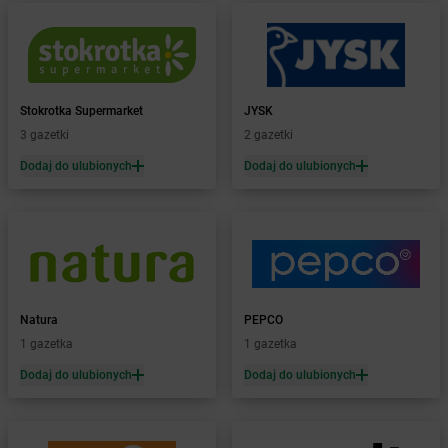
Żabka
Białowieża
Żabka
Biały Dunajec
Żabka
Białystok
Żabka
Bibice
Żabka
Biczyce Dolne
Stokrotka Supermarket
JYSK
Żabka
Biecz
3 gazetki
2 gazetki
Żabka
Biedrusko
Dodaj do ulubionych
Dodaj do ulubionych
Żabka
Bielany Wrocławskie
Żabka
Bielawa
Żabka
Bielsk
Żabka
Bielsk Podlaski
Żabka
Bielsko
Żabka
Bielsko-Biała
Żabka
Bieniewice
Natura
PEPCO
Żabka
Bieruń
1 gazetka
1 gazetka
Żabka
Biery
Dodaj do ulubionych
Dodaj do ulubionych
Żabka
Bieżuń
Żabka
Bilcza
Żabka
Biłgoraj