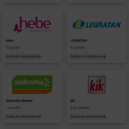
Żabka
Bełsznica
Żabka
Bełżyce
Żabka
Bestwina
Żabka
Bestwinka
Żabka
Bezrzecze
Żabka
BG1
hebe
LEWIATAN
Żabka
Biała
3 gazetki
4 gazetki
Żabka
Biała Druga
Dodaj do ulubionych
Dodaj do ulubionych
Żabka
Biała Piska
Żabka
Biała Podlaska
Żabka
Biała Rawska
Żabka
Białe Błota
Żabka
Białka
Żabka
Białka Tatrzańska
Stokrotka Market
kik
Żabka
Białobrzegi
1 gazetka
Brak gazetek
Żabka
Bialogard
Żabka
Białogóra
Dodaj do ulubionych
Dodaj do ulubionych
Żabka
Białośliwie