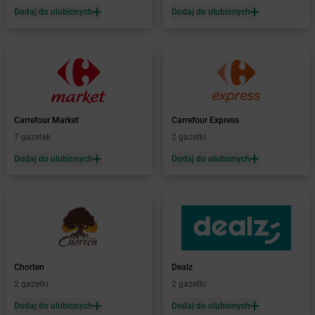
Żabka
Bąków
Dodaj do ulubionych
Dodaj do ulubionych
Żabka
Bałtów
Żabka
Banino
Żabka
Baniocha
Żabka
Baranowo
Żabka
Barcin
Żabka
Barczewo
Carrefour Market
Carrefour Express
Żabka
Bardo
7 gazetek
2 gazetki
Żabka
Barlinek
Żabka
Barniewice
Dodaj do ulubionych
Dodaj do ulubionych
Żabka
Bartąg
Żabka
Bartoszyce
Żabka
Baruchowo
Żabka
Barwałd Średni
Żabka
Barwice
Żabka
Bażanowice
Chorten
Dealz
Żabka
Bęczków
2 gazetki
2 gazetki
Żabka
Będzin
Dodaj do ulubionych
Dodaj do ulubionych
Żabka
Bełchatów