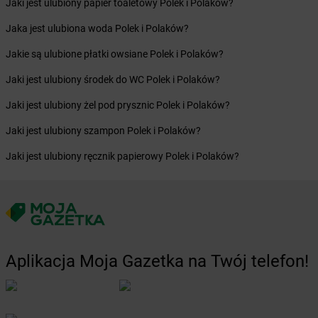
Żabka
Budzyń
Jaki jest ulubiony papier toaletowy Polek i Polaków?
Żabka
Bujaków
Jaka jest ulubiona woda Polek i Polaków?
Żabka
Buk
Żabka
Bukowiec
Jakie są ulubione płatki owsiane Polek i Polaków?
Żabka
Bukowina Tatrzańska
Jaki jest ulubiony środek do WC Polek i Polaków?
Żabka
Bukowno
Żabka
Bulowice
Jaki jest ulubiony żel pod prysznic Polek i Polaków?
Żabka
Busko-Zdrój
Jaki jest ulubiony szampon Polek i Polaków?
Żabka
Bychawa
Żabka
Bycina
Jaki jest ulubiony ręcznik papierowy Polek i Polaków?
Żabka
Byczyna
Żabka
Bydgoszcz
Żabka
Bydlin
Żabka
Bydlino
Żabka
Bystra
Żabka
Bystra Podhalańska
Aplikacja Moja Gazetka na Twój telefon!
Żabka
Bystry
Żabka
Bystrzyca
Żabka
Bystrzyca Kłodzka