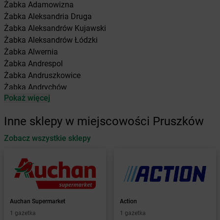
Żabka
Adamowizna
Żabka
Aleksandria Druga
Żabka
Aleksandrów Kujawski
Żabka
Aleksandrów Łódzki
Żabka
Alwernia
Żabka
Andrespol
Żabka
Andruszkowice
Żabka
Andrychów
Pokaż więcej
Żabka
Antonie
Żabka
Augustów
Inne sklepy w miejscowości Pruszków
Żabka
Automat
Zobacz wszystkie sklepy
Żabka
Babica
Żabka
Babice Nowe
Żabka
Babimost
Żabka
Baborów
Żabka
Baboszewo
Żabka
Bachowice
Auchan Supermarket
Action
Żabka
Bądkowo
1 gazetka
1 gazetka