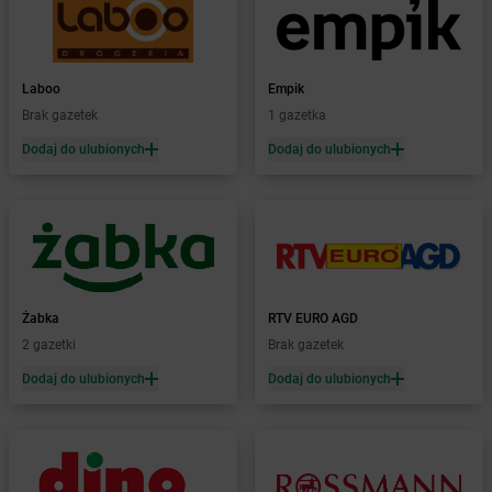
Żabka
Biórków Mały
Żabka
Biskupice
Żabka
Biskupiec
Żabka
Biskupów
Laboo
Empik
Żabka
Blachownia
Brak gazetek
1 gazetka
Żabka
Błażejewo
Dodaj do ulubionych
Dodaj do ulubionych
Żabka
Błażowa
Żabka
Blizne Łaszczyńskiego
Żabka
Bliżyn
Żabka
Blok Dobryszyce
Żabka
Błonie
Żabka
Bobolice
Żabka
RTV EURO AGD
Żabka
Bobolin
2 gazetki
Brak gazetek
Żabka
Bobowa
Żabka
Bobrek
Dodaj do ulubionych
Dodaj do ulubionych
Żabka
Bobrowniki
Żabka
Bochnia
Żabka
Bodzechów
Żabka
Bodzentyn