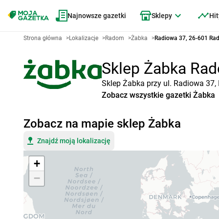
Najnowsze gazetki
Sklepy
Hit
Strona główna
>
Lokalizacje
>
Radom
>
Żabka
>
Radiowa 37, 26-601 Ra
Sklep Żabka Rado
Sklep Żabka przy ul. Radiowa 37,
Zobacz wszystkie gazetki Żabka
Zobacz na mapie sklep Żabka
Znajdź moją lokalizację
+
−