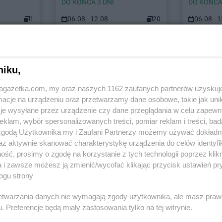
DO KOŃCA 3 DNI
DO KOŃCA
1
06.08 - 12.08
20
06.08 - 
 miastach
niku,
jagazetka.com, my oraz naszych 1162 zaufanych partnerów uzyskuj
Euro Sklep
Andrychów
Euro Sklep
A
cje na urządzeniu oraz przetwarzamy dane osobowe, takie jak unika
je wysyłane przez urządzenie czy dane przeglądania w celu zapewn
ice
Euro Sklep
Bochnia
Euro Sklep
B
klam, wybór spersonalizowanych treści, pomiar reklam i treści, bad
Euro Sklep
Bodzechów
Euro Sklep
B
 zgodą Użytkownika my i Zaufani Partnerzy możemy używać dokład
Euro Sklep
Bogunice
Euro Sklep
B
az aktywnie skanować charakterystykę urządzenia do celów identyfi
ko
Euro Sklep
Bolestraszyce
Euro Sklep
B
ść, prosimy o zgodę na korzystanie z tych technologii poprzez klikn
iała
Euro Sklep
Borów
Euro Sklep
B
a i zawsze możesz ją zmienić/wycofać klikając przycisk ustawień pr
ogu strony
ce
Euro Sklep
Cieszyn
Euro Sklep
C
Euro Sklep
Cisna
Euro Sklep
C
rzetwarzania danych nie wymagają zgody użytkownika, ale masz praw
. Preferencje będą miały zastosowania tylko na tej witrynie.
w
Euro Sklep
Czadrów
Euro Sklep
C
ów
Euro Sklep
Czarków
Euro Sklep
C