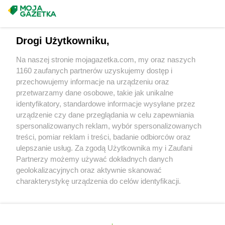
Euro Sklep
Marcinkowice
Masz sugestie lub pytania?
Euro Sklep
Marszowice
Euro Sklep
Masłomiąca
Napisz do nas:
support@mojagazetka.com
Euro Sklep
Masłów Pierwszy
Drogi Użytkowniku,
Współpraca z nami
Euro Sklep
Michów
Na naszej stronie mojagazetka.com, my oraz naszych
Euro Sklep
Międzyrzecze
Zobacz szczegóły
1160 zaufanych partnerów uzyskujemy dostęp i
Euro Sklep
Miszkowice
Retail Radar – analiza rynku
przechowujemy informacje na urządzeniu oraz
Euro Sklep
Młoszowa
przetwarzamy dane osobowe, takie jak unikalne
Euro Sklep
Moszna
identyfikatory, standardowe informacje wysyłane przez
Euro Sklep
Mrozów
Wasze ulubione produkty
urządzenie czy dane przeglądania w celu zapewniania
Euro Sklep
Mszana Dolna
spersonalizowanych reklam, wybór spersonalizowanych
Euro Sklep
Myślachowice
Regulamin serwisu i polityka prywatności
treści, pomiar reklam i treści, badanie odbiorców oraz
Euro Sklep
Myślenice
ulepszanie usług. Za zgodą Użytkownika my i Zaufani
Mapa strony
Euro Sklep
Mysłowice
Partnerzy możemy używać dokładnych danych
geolokalizacyjnych oraz aktywnie skanować
Euro Sklep
Narama
Zawsze najnowsze gazetki w naszej
Wszystkie miasta z lokalizacjami sklepów
charakterystykę urządzenia do celów identyfikacji.
Euro Sklep
Niegardów-Kolonia
Ponieważ cenimy Twoją prywatność, prosimy o zgodę na
aplikacji
Euro Sklep
Niepołomice
korzystanie z tych technologii poprzez kliknięcie
Euro Sklep
Nisko
„Akceptuję”. Zgoda jest dobrowolna i zawsze możesz ją
+ 1,5 mln zadowolonych kupujących