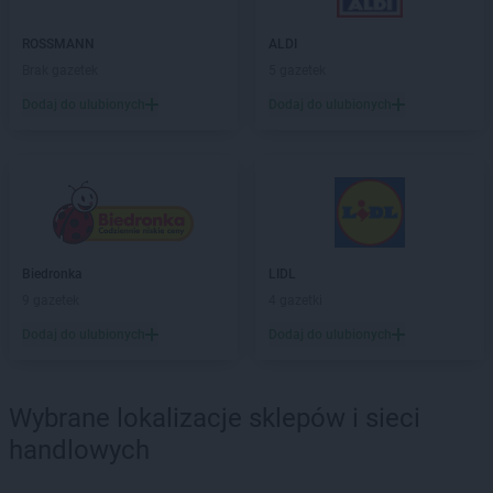
Euro Sklep
Góra Motyczna
Euro Sklep
ROSSMANN
Górki
ALDI
Euro Sklep
Brak gazetek
Górna Wieś
5 gazetek
Euro Sklep
Gorzków
Dodaj do ulubionych
Dodaj do ulubionych
Euro Sklep
Gorzów
Euro Sklep
Gościeradów Ukazowy
Euro Sklep
Gostyń
Euro Sklep
Grębów
Euro Sklep
Gródek
Euro Sklep
Grodziec
Biedronka
LIDL
Euro Sklep
Grojec
9 gazetek
4 gazetki
Euro Sklep
Grudziądz
Euro Sklep
Dodaj do ulubionych
Grzegorzowice Wielkie
Dodaj do ulubionych
Euro Sklep
Gumna
Euro Sklep
Hanna
Wybrane lokalizacje sklepów i sieci
Euro Sklep
Harmęże
handlowych
Euro Sklep
Hoczew
Euro Sklep
Horyniec-Zdrój