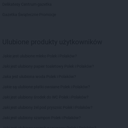
Euro Sklep
Końskie
Delikatesy Centrum gazetka
Euro Sklep
Koszyce Małe
Gazetka Świąteczne Promocje
Euro Sklep
Koszyce Wielkie
Euro Sklep
Kozy
Euro Sklep
Kraczkowa
Euro Sklep
Kraków
Ulubione produkty użytkowników
Euro Sklep
Krapkowice
Euro Sklep
Krasne Potockie
Jakie jest ulubione mleko Polek i Polaków?
Euro Sklep
Krówniki
Euro Sklep
Kryry
Jaki jest ulubiony papier toaletowy Polek i Polaków?
Euro Sklep
Krzczonów
Jaka jest ulubiona woda Polek i Polaków?
Euro Sklep
Krzeczów
Euro Sklep
Krzeszowice
Jakie są ulubione płatki owsiane Polek i Polaków?
Euro Sklep
Łączki Brzeskie
Jaki jest ulubiony środek do WC Polek i Polaków?
Euro Sklep
Łąkorz
Jaki jest ulubiony żel pod prysznic Polek i Polaków?
Euro Sklep
Łazy
Euro Sklep
Łękawica
Jaki jest ulubiony szampon Polek i Polaków?
Euro Sklep
Łobodno