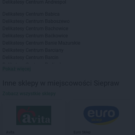
Delikatesy Centrum
Andrespol
Delikatesy Centrum
Babica
Delikatesy Centrum
Baboszewo
Delikatesy Centrum
Bachowice
Delikatesy Centrum
Baćkowice
Delikatesy Centrum
Banie Mazurskie
Delikatesy Centrum
Barciany
Delikatesy Centrum
Barcin
Delikatesy Centrum
Barlinek
Pokaż więcej
Delikatesy Centrum
Bartoszyce
Delikatesy Centrum
Baruchowo
Inne sklepy w miejscowości Siepraw
Delikatesy Centrum
Barwałd Górny
Delikatesy Centrum
Zobacz wszystkie sklepy
Będzin
Delikatesy Centrum
Bejsce
Delikatesy Centrum
Bełchatów
Delikatesy Centrum
Bełżec
Delikatesy Centrum
Besko
Delikatesy Centrum
Bestwina
Avita
Euro Sklep