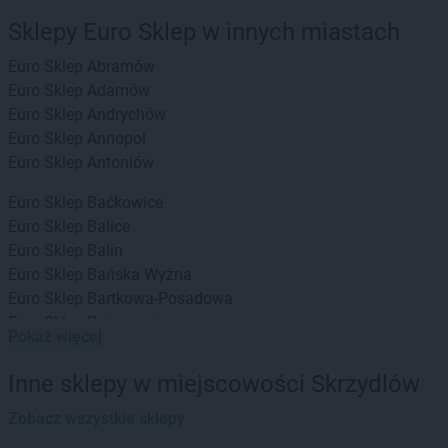
Sklepy Euro Sklep w innych miastach
Euro Sklep
Abramów
Euro Sklep
Adamów
Euro Sklep
Andrychów
Euro Sklep
Annopol
Euro Sklep
Antoniów
Euro Sklep
Baćkowice
Euro Sklep
Balice
Euro Sklep
Balin
Euro Sklep
Bańska Wyżna
Euro Sklep
Bartkowa-Posadowa
Euro Sklep
Bażanowice
Pokaż więcej
Euro Sklep
Będzin
Euro Sklep
Bielany
Inne sklepy w miejscowości Skrzydlów
Euro Sklep
Bielowicko
Euro Sklep
Zobacz wszystkie sklepy
Bielsko-Biała
Euro Sklep
Bochnia