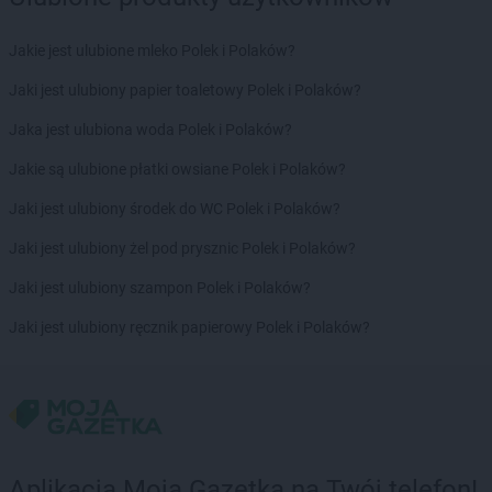
Euro Sklep
Grojec
Euro Sklep
Grudziądz
Jakie jest ulubione mleko Polek i Polaków?
Euro Sklep
Grzegorzowice Wielkie
Jaki jest ulubiony papier toaletowy Polek i Polaków?
Euro Sklep
Gumna
Jaka jest ulubiona woda Polek i Polaków?
Euro Sklep
Hanna
Euro Sklep
Harmęże
Jakie są ulubione płatki owsiane Polek i Polaków?
Euro Sklep
Hoczew
Jaki jest ulubiony środek do WC Polek i Polaków?
Euro Sklep
Horyniec-Zdrój
Euro Sklep
Husów
Jaki jest ulubiony żel pod prysznic Polek i Polaków?
Jaki jest ulubiony szampon Polek i Polaków?
Euro Sklep
Igołomia
Euro Sklep
Ilkowice
Jaki jest ulubiony ręcznik papierowy Polek i Polaków?
Euro Sklep
Istebna
Euro Sklep
Iwaniska
Euro Sklep
Izbicko
Euro Sklep
Jadowniki Mokre
Euro Sklep
Jakubowice
Aplikacja Moja Gazetka na Twój telefon!