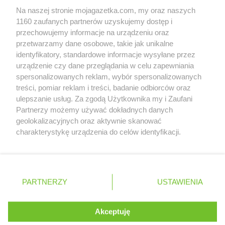
Delikatesy Centrum
Chorzele
Na naszej stronie mojagazetka.com, my oraz naszych
Delikatesy Centrum
Chorzelów
Zobacz szczegóły
1160 zaufanych partnerów uzyskujemy dostęp i
Delikatesy Centrum
Chorzów
Retail Radar – analiza rynku
przechowujemy informacje na urządzeniu oraz
Delikatesy Centrum
Choszczno
przetwarzamy dane osobowe, takie jak unikalne
Delikatesy Centrum
Cianowice Duże
identyfikatory, standardowe informacje wysyłane przez
Wasze ulubione produkty
Delikatesy Centrum
Cienin Kościelny
urządzenie czy dane przeglądania w celu zapewniania
Delikatesy Centrum
Cieszanów
spersonalizowanych reklam, wybór spersonalizowanych
Regulamin serwisu i polityka prywatności
Delikatesy Centrum
Ciężkowice
treści, pomiar reklam i treści, badanie odbiorców oraz
ulepszanie usług. Za zgodą Użytkownika my i Zaufani
Delikatesy Centrum
Cmolas
Mapa strony
Partnerzy możemy używać dokładnych danych
Delikatesy Centrum
Czarna
geolokalizacyjnych oraz aktywnie skanować
Delikatesy Centrum
Czarna Górna
Zawsze najnowsze gazetki w naszej
Wszystkie miasta z lokalizacjami sklepów
charakterystykę urządzenia do celów identyfikacji.
Delikatesy Centrum
Czarnków
Ponieważ cenimy Twoją prywatność, prosimy o zgodę na
aplikacji
Delikatesy Centrum
Czchów
korzystanie z tych technologii poprzez kliknięcie
Delikatesy Centrum
Czeladź
„Akceptuję”. Zgoda jest dobrowolna i zawsze możesz ją
Delikatesy Centrum
Czernichów
+ 1,5 mln zadowolonych kupujących
zmienić/wycofać klikając przycisk ustawień prywatności
Polska
Czechy
Ukraina
Litwa
Słowacja
Rumunia
PARTNERZY
USTAWIENIA
Delikatesy Centrum
Częstochowa
znajdujący się w lewym dolnym rogu strony
Delikatesy Centrum
Czubrowice
Delikatesy Centrum
Czudec
. Niektóre rodzaje przetwarzania danych nie wymagają
Akceptuję
zgody użytkownika, ale masz prawo sprzeciwić się
©
2026
Moja Gazetka Sp. z o.o.