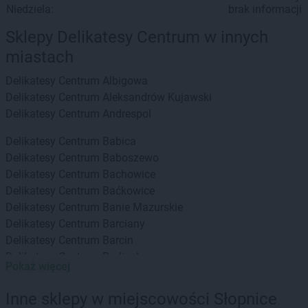
Niedziela:
brak informacji
Sklepy Delikatesy Centrum w innych
miastach
Delikatesy Centrum
Albigowa
Delikatesy Centrum
Aleksandrów Kujawski
Delikatesy Centrum
Andrespol
Delikatesy Centrum
Babica
Delikatesy Centrum
Baboszewo
Delikatesy Centrum
Bachowice
Delikatesy Centrum
Baćkowice
Delikatesy Centrum
Banie Mazurskie
Delikatesy Centrum
Barciany
Delikatesy Centrum
Barcin
Delikatesy Centrum
Barlinek
Pokaż więcej
Delikatesy Centrum
Bartoszyce
Delikatesy Centrum
Baruchowo
Inne sklepy w miejscowości Słopnice
Delikatesy Centrum
Barwałd Górny