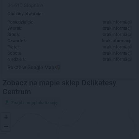
34-615 Słopnice
Godziny otwarcia:
Poniedziałek:
brak informacji
Wtorek:
brak informacji
Środa:
brak informacji
Czwartek:
brak informacji
Piątek:
brak informacji
Sobota:
brak informacji
Niedziela:
brak informacji
Pokaż w Google Maps
Zobacz na mapie sklep Delikatesy
Centrum
Znajdź moją lokalizację
+
−