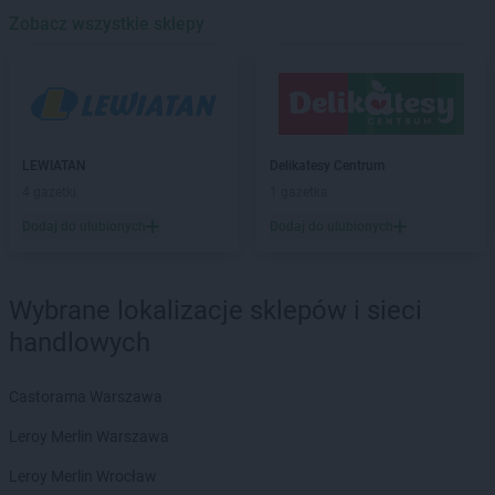
Delikatesy Centrum
Zobacz wszystkie sklepy
Będzin
Delikatesy Centrum
Bejsce
Delikatesy Centrum
Bełchatów
Delikatesy Centrum
Bełżec
Delikatesy Centrum
Besko
Delikatesy Centrum
Bestwina
LEWIATAN
Delikatesy Centrum
Delikatesy Centrum
Biadoliny Szlacheckie
4 gazetki
1 gazetka
Delikatesy Centrum
Biała
Dodaj do ulubionych
Dodaj do ulubionych
Delikatesy Centrum
Biała Parcela
Delikatesy Centrum
Biała Podlaska
Delikatesy Centrum
Białobrzegi
Wybrane lokalizacje sklepów i sieci
Delikatesy Centrum
Białowieża
handlowych
Delikatesy Centrum
Biały Dunajec
Delikatesy Centrum
Białystok
Delikatesy Centrum
Biecz
Castorama Warszawa
Delikatesy Centrum
Bielawa
Leroy Merlin Warszawa
Delikatesy Centrum
Bielawy
Delikatesy Centrum
Bieliny
Leroy Merlin Wrocław