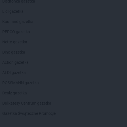
Biedronka gazetka
Delikatesy Centrum
Bogoniowice
Delikatesy Centrum
Bogoria
Lidl gazetka
Delikatesy Centrum
Boguchwała
Kaufland gazetka
Delikatesy Centrum
Boguszów-Gorce
Delikatesy Centrum
Bojszowy
PEPCO gazetka
Delikatesy Centrum
Bolesławiec
Netto gazetka
Delikatesy Centrum
Bolimów
Delikatesy Centrum
Bolszewo
Dino gazetka
Delikatesy Centrum
Borek Stary
Action gazetka
Delikatesy Centrum
Borkowice
Delikatesy Centrum
Borowa
ALDI gazetka
Delikatesy Centrum
Borzęcin
ROSSMANN gazetka
Delikatesy Centrum
Borzęta
Delikatesy Centrum
Brenna
Dealz gazetka
Delikatesy Centrum
Brody
Delikatesy Centrum gazetka
Delikatesy Centrum
Brudzeń Duży
Delikatesy Centrum
Brusy
Gazetka Świąteczne Promocje
Delikatesy Centrum
Brzączowice
Delikatesy Centrum
Brzeszcze