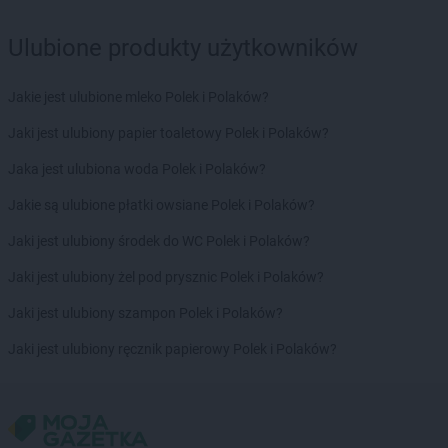
Delikatesy Centrum
Brzezinka
Ulubione produkty użytkowników
Delikatesy Centrum
Brzeziny
Delikatesy Centrum
Brzezna
Delikatesy Centrum
Brzeźnica
Jakie jest ulubione mleko Polek i Polaków?
Delikatesy Centrum
Brzostek
Jaki jest ulubiony papier toaletowy Polek i Polaków?
Delikatesy Centrum
Brzoza
Delikatesy Centrum
Brzóza Królewska
Jaka jest ulubiona woda Polek i Polaków?
Delikatesy Centrum
Brzóza Stadnicka
Jakie są ulubione płatki owsiane Polek i Polaków?
Delikatesy Centrum
Brzozów
Delikatesy Centrum
Brzyska
Jaki jest ulubiony środek do WC Polek i Polaków?
Delikatesy Centrum
Budy Głogowskie
Jaki jest ulubiony żel pod prysznic Polek i Polaków?
Delikatesy Centrum
Budy Łańcuckie
Delikatesy Centrum
Bukowsko
Jaki jest ulubiony szampon Polek i Polaków?
Delikatesy Centrum
Busko-Zdrój
Jaki jest ulubiony ręcznik papierowy Polek i Polaków?
Delikatesy Centrum
Buszkowiczki
Delikatesy Centrum
Byczyna
Delikatesy Centrum
Bydgoszcz
Delikatesy Centrum
Bystra Podhalańska