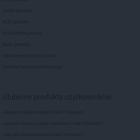
Intermarche
Police
Action gazetka
Intermarche
Polkowice
Intermarche
Poznań
ALDI gazetka
Intermarche
Przemków
ROSSMANN gazetka
Intermarche
Przeworsk
Intermarche
Pszczyna
Dealz gazetka
Intermarche
Puck
Delikatesy Centrum gazetka
Intermarche
Pułtusk
Gazetka Świąteczne Promocje
Intermarche
Radlin
Intermarche
Radomsko
Intermarche
Radzymin
Intermarche
Rawa Mazowiecka
Ulubione produkty użytkowników
Intermarche
Rawicz
Intermarche
Ruda Śląska
Jakie jest ulubione mleko Polek i Polaków?
Intermarche
Ryki
Intermarche
Rzeszów
Jaki jest ulubiony papier toaletowy Polek i Polaków?
Intermarche
Sanok
Jaka jest ulubiona woda Polek i Polaków?