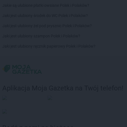
Intermarche
Skierniewice
Jakie są ulubione płatki owsiane Polek i Polaków?
Intermarche
Skwierzyna
Intermarche
Sławno
Jaki jest ulubiony środek do WC Polek i Polaków?
Intermarche
Słubice
Jaki jest ulubiony żel pod prysznic Polek i Polaków?
Intermarche
Słupca
Intermarche
Stalowa Wola
Jaki jest ulubiony szampon Polek i Polaków?
Intermarche
Stare Miasto
Jaki jest ulubiony ręcznik papierowy Polek i Polaków?
Intermarche
Starogard Gdański
Intermarche
Strzegom
Intermarche
Strzelce Krajeńskie
Intermarche
Sucha Beskidzka
Intermarche
Sulechów
Intermarche
Sulęcin
Aplikacja Moja Gazetka na Twój telefon!
Intermarche
Szczecin
Intermarche
Szczecinek
Intermarche
Szczytno
Intermarche
Szprotawa
Intermarche
Śrem