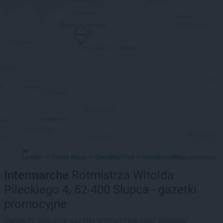
Leaflet
Stadia Maps
OpenMapTiles
OpenStreetMap
|
©
, ©
©
contributors
Intermarche
Rotmistrza Witolda
Pileckiego 4, 62-400 Słupca - gazetki
promocyjne
Sprawdź aktualne gazetki promocyjne sieci sklepów