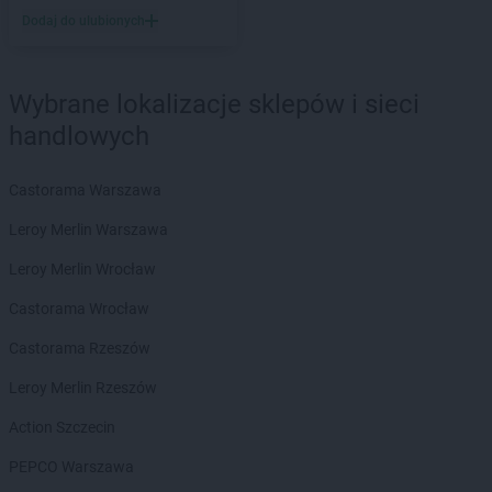
Intermarche
Lipno
Dodaj do ulubionych
Intermarche
Lubań
Intermarche
Luboń
Intermarche
Lubsko
Wybrane lokalizacje sklepów i sieci
handlowych
Intermarche
Łowicz
Intermarche
Malbork
Castorama Warszawa
Intermarche
Miechów
Leroy Merlin Warszawa
Intermarche
Międzychód
Intermarche
Międzyrzecz
Leroy Merlin Wrocław
Intermarche
Milicz
Castorama Wrocław
Intermarche
Mława
Intermarche
Mogilno
Castorama Rzeszów
Intermarche
Myślibórz
Leroy Merlin Rzeszów
Intermarche
Namysłów
Action Szczecin
Intermarche
Nowa Ruda
Intermarche
Nowa Sól
PEPCO Warszawa
Intermarche
Nowogard