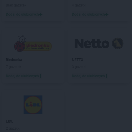
Intermarche
Katowice
Brak gazetek
4 gazetki
Intermarche
Kępno
Dodaj do ulubionych
Dodaj do ulubionych
Intermarche
Kluczbork
Intermarche
Knurów
Intermarche
Kolbuszowa
Intermarche
Kołobrzeg
Intermarche
Konin
Intermarche
Kosakowo
Intermarche
Kostrzyn nad Odrą
Biedronka
NETTO
Intermarche
Koszarówka
7 gazetek
3 gazetki
Intermarche
Krotoszyn
Dodaj do ulubionych
Dodaj do ulubionych
Intermarche
Krynica-Zdrój
Intermarche
Krzeszowice
Intermarche
Kwidzyn
Intermarche
Lębork
Intermarche
Legnica
Intermarche
Leszno
LIDL
Intermarche
Libiąż
2 gazetki