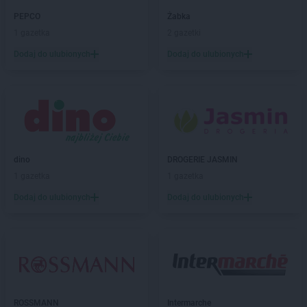
Intermarche
Goleniów
PEPCO
Żabka
Intermarche
Golub-Dobrzyń
1 gazetka
2 gazetki
Intermarche
Góra
Intermarche
Gorzów Wielkopolski
Dodaj do ulubionych
Dodaj do ulubionych
Intermarche
Gostyń
Intermarche
Grodzisk Wielkopolski
Intermarche
Grójec
Intermarche
Grudziądz
Intermarche
Gryfice
Intermarche
Gryfino
dino
DROGERIE JASMIN
1 gazetka
1 gazetka
Intermarche
Iława
Dodaj do ulubionych
Dodaj do ulubionych
Intermarche
Jarocin
Intermarche
Jasin
Intermarche
Jawor
Intermarche
Jelcz-Laskowice
Intermarche
Jelenia Góra
Intermarche
Kamienna Góra
ROSSMANN
Intermarche