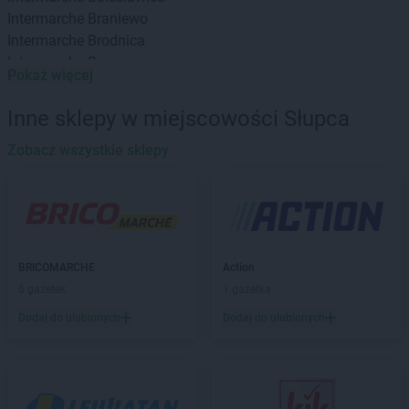
Intermarche
Braniewo
Intermarche
Brodnica
Intermarche
Brzeg
Pokaż więcej
Intermarche
Brzeg Dolny
Intermarche
Brzesko
Inne sklepy w miejscowości Słupca
Intermarche
Brzeszcze
Intermarche
Zobacz wszystkie sklepy
Brzeziny
Intermarche
Bukowno
Intermarche
Bystrzyca Kłodzka
Intermarche
Bytom
Intermarche
Chodzież
BRICOMARCHE
Action
Intermarche
Chojna
6 gazetek
1 gazetka
Intermarche
Chojnów
Intermarche
Choszczno
Dodaj do ulubionych
Dodaj do ulubionych
Intermarche
Chybie
Intermarche
Ciechocinek
Intermarche
Cieszyn
Intermarche
Czarnków