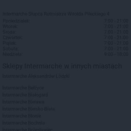
Intermarche
Słupca
Rotmistrza Witolda Pileckiego 4
Poniedziałek:
7:00 - 21:00
Wtorek:
7:00 - 21:00
Środa:
7:00 - 21:00
Czwartek:
7:00 - 21:00
Piątek:
7:00 - 21:00
Sobota:
7:00 - 21:00
Niedziela:
9:00 - 18:00
Sklepy Intermarche w innych miastach
Intermarche
Aleksandrów Łódzki
Intermarche
Bełżyce
Intermarche
Białogard
Intermarche
Bielawa
Intermarche
Bielsko-Biała
Intermarche
Błonie
Intermarche
Bochnia
Intermarche
Bolesławiec