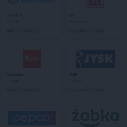
Intermarche
Czerwionka-Leszczyny
LEWIATAN
kik
Intermarche
Dąbrowa Górnicza
4 gazetki
Brak gazetek
Intermarche
Darłowo
Intermarche
Dęblin
Dodaj do ulubionych
Dodaj do ulubionych
Intermarche
Dębno
Intermarche
Drawsko Pomorskie
Intermarche
Drezdenko
Intermarche
Działdowo
Intermarche
Dzierżoniów
Twój Market
JYSK
Intermarche
Ełk
2 gazetki
2 gazetki
Intermarche
Gdańsk
Dodaj do ulubionych
Dodaj do ulubionych
Intermarche
Giżycko
Intermarche
Głogów
Intermarche
Głubczyce
Intermarche
Głuchołazy
Intermarche
Gniezno