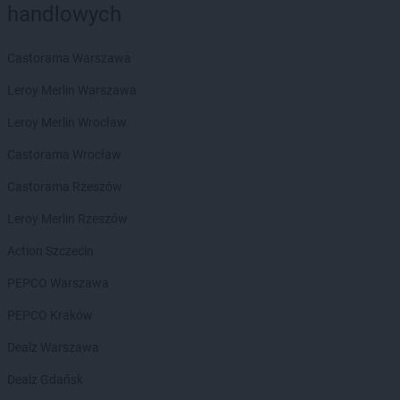
handlowych
Delikatesy Centrum
Bogoria
Delikatesy Centrum
Boguchwała
Delikatesy Centrum
Boguszów-Gorce
Castorama Warszawa
Delikatesy Centrum
Bojszowy
Leroy Merlin Warszawa
Delikatesy Centrum
Bolesławiec
Delikatesy Centrum
Bolimów
Leroy Merlin Wrocław
Delikatesy Centrum
Bolszewo
Castorama Wrocław
Delikatesy Centrum
Borek Stary
Delikatesy Centrum
Borkowice
Castorama Rzeszów
Delikatesy Centrum
Borowa
Leroy Merlin Rzeszów
Delikatesy Centrum
Borzęcin
Delikatesy Centrum
Borzęta
Action Szczecin
Delikatesy Centrum
Brenna
PEPCO Warszawa
Delikatesy Centrum
Brody
Delikatesy Centrum
Brudzeń Duży
PEPCO Kraków
Delikatesy Centrum
Brusy
Dealz Warszawa
Delikatesy Centrum
Brzączowice
Delikatesy Centrum
Brzeszcze
Dealz Gdańsk
Delikatesy Centrum
Brzezinka