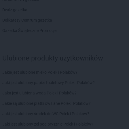
Delikatesy Centrum
Bystrzyca Kłodzka
Delikatesy Centrum
Bytom
Dealz gazetka
Delikatesy Centrum
Cergowa
Delikatesy Centrum gazetka
Delikatesy Centrum
Cewice
Gazetka Świąteczne Promocje
Delikatesy Centrum
Chałupki
Delikatesy Centrum
Charsznica
Delikatesy Centrum
Chęciny
Delikatesy Centrum
Chełm
Ulubione produkty użytkowników
Delikatesy Centrum
Chełm Śląski
Delikatesy Centrum
Chlewiska
Jakie jest ulubione mleko Polek i Polaków?
Delikatesy Centrum
Chłopice
Delikatesy Centrum
Chmielnik
Jaki jest ulubiony papier toaletowy Polek i Polaków?
Delikatesy Centrum
Chocianów
Jaka jest ulubiona woda Polek i Polaków?
Delikatesy Centrum
Chodzież
Delikatesy Centrum
Chojna
Jakie są ulubione płatki owsiane Polek i Polaków?
Delikatesy Centrum
Chojnów
Jaki jest ulubiony środek do WC Polek i Polaków?
Delikatesy Centrum
Chorkówka
Delikatesy Centrum
Chorzele
Jaki jest ulubiony żel pod prysznic Polek i Polaków?