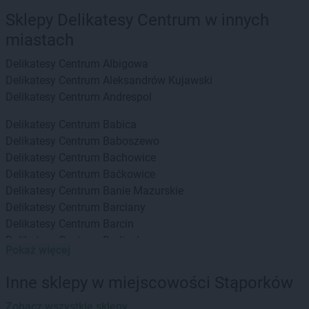
Sklepy Delikatesy Centrum w innych
miastach
Delikatesy Centrum
Albigowa
Delikatesy Centrum
Aleksandrów Kujawski
Delikatesy Centrum
Andrespol
Delikatesy Centrum
Babica
Delikatesy Centrum
Baboszewo
Delikatesy Centrum
Bachowice
Delikatesy Centrum
Baćkowice
Delikatesy Centrum
Banie Mazurskie
Delikatesy Centrum
Barciany
Delikatesy Centrum
Barcin
Delikatesy Centrum
Barlinek
Pokaż więcej
Delikatesy Centrum
Bartoszyce
Delikatesy Centrum
Baruchowo
Inne sklepy w miejscowości Stąporków
Delikatesy Centrum
Barwałd Górny
Delikatesy Centrum
Zobacz wszystkie sklepy
Będzin