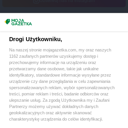
Obserwuj nas na Instagram
Delikatesy Centrum
Dąbrówki
Delikatesy Centrum
Daleszyce
Delikatesy Centrum
Dankowice
Delikatesy Centrum
Dębica
Masz sugestie lub pytania?
Delikatesy Centrum
Dębki
Napisz do nas:
support@mojagazetka.com
Delikatesy Centrum
Dębno
Drogi Użytkowniku,
Współpraca z nami
Delikatesy Centrum
Dębowiec
Delikatesy Centrum
Debrzno
Na naszej stronie mojagazetka.com, my oraz naszych
Zobacz szczegóły
Delikatesy Centrum
1162 zaufanych partnerów uzyskujemy dostęp i
Długopole-Zdrój
Retail Radar – analiza rynku
przechowujemy informacje na urządzeniu oraz
Delikatesy Centrum
Dobczyce
przetwarzamy dane osobowe, takie jak unikalne
Delikatesy Centrum
Dobiegniew
identyfikatory, standardowe informacje wysyłane przez
Delikatesy Centrum
Dobra
Wasze ulubione produkty
urządzenie czy dane przeglądania w celu zapewniania
Delikatesy Centrum
Dobrzechów
spersonalizowanych reklam, wybór spersonalizowanych
Delikatesy Centrum
Dobrzyków
Regulamin serwisu i polityka prywatności
treści, pomiar reklam i treści, badanie odbiorców oraz
Delikatesy Centrum
Domaradz
ulepszanie usług. Za zgodą Użytkownika my i Zaufani
Delikatesy Centrum
Drawno
Mapa strony
Partnerzy możemy używać dokładnych danych
Delikatesy Centrum
Drezdenko
geolokalizacyjnych oraz aktywnie skanować
Zawsze najnowsze gazetki w naszej
Wszystkie miasta z lokalizacjami sklepów
Delikatesy Centrum
Drobin
charakterystykę urządzenia do celów identyfikacji.
Delikatesy Centrum
Drwinia
Ponieważ cenimy Twoją prywatność, prosimy o zgodę na
aplikacji