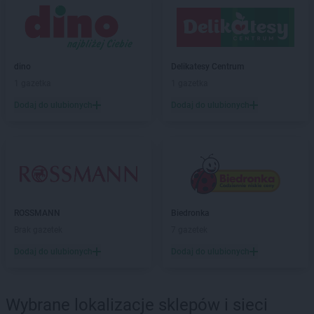
Delikatesy Centrum
Bielsk Podlaski
Delikatesy Centrum
Bielsko-Biała
Delikatesy Centrum
Bierdzany
Delikatesy Centrum
Bieruń
dino
Delikatesy Centrum
Delikatesy Centrum
Bierutów
1 gazetka
1 gazetka
Delikatesy Centrum
Biłgoraj
Delikatesy Centrum
Błaszki
Dodaj do ulubionych
Dodaj do ulubionych
Delikatesy Centrum
Błażowa
Delikatesy Centrum
Blizne
Delikatesy Centrum
Bliżyn
Delikatesy Centrum
Błotnica Strzelecka
Delikatesy Centrum
Bobowa
Delikatesy Centrum
Bóbrka
ROSSMANN
Biedronka
Delikatesy Centrum
Bochnia
Brak gazetek
7 gazetek
Delikatesy Centrum
Bodzentyn
Dodaj do ulubionych
Dodaj do ulubionych
Delikatesy Centrum
Bogacica
Delikatesy Centrum
Bogatynia
Delikatesy Centrum
Bogdaniec
Wybrane lokalizacje sklepów i sieci
Delikatesy Centrum
Bogoniowice