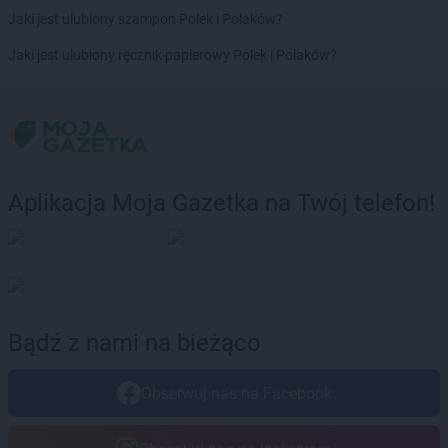
Delikatesy Centrum
Chorzelów
Jaki jest ulubiony szampon Polek i Polaków?
Delikatesy Centrum
Chorzów
Delikatesy Centrum
Choszczno
Jaki jest ulubiony ręcznik papierowy Polek i Polaków?
Delikatesy Centrum
Cianowice Duże
Delikatesy Centrum
Cienin Kościelny
Delikatesy Centrum
Cieszanów
Delikatesy Centrum
Ciężkowice
Delikatesy Centrum
Cmolas
Delikatesy Centrum
Czarna
Aplikacja Moja Gazetka na Twój telefon!
Delikatesy Centrum
Czarna Górna
Delikatesy Centrum
Czarnków
Delikatesy Centrum
Czchów
Delikatesy Centrum
Czeladź
Delikatesy Centrum
Czernichów
Bądź z nami na bieżąco
Delikatesy Centrum
Częstochowa
Delikatesy Centrum
Czubrowice
Delikatesy Centrum
Czudec
Obserwuj nas na Facebook
Delikatesy Centrum
Dąbrowa Tarnowska