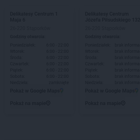
Delikatesy Centrum
1
Delikatesy Centrum
Maja 6
Józefa Piłsudskiego 13
26-220 Stąporków
26-220 Stąporków
Godziny otwarcia:
Godziny otwarcia:
Poniedziałek:
6:00 - 22:00
Poniedziałek:
brak informac
Wtorek:
6:00 - 22:00
Wtorek:
brak informac
Środa:
6:00 - 22:00
Środa:
brak informac
Czwartek:
6:00 - 22:00
Czwartek:
brak informac
Piątek:
6:00 - 22:00
Piątek:
brak informac
Sobota:
6:00 - 22:00
Sobota:
brak informac
Niedziela:
zamknięte
Niedziela:
brak informac
Pokaż w Google Maps
Pokaż w Google Maps
Pokaż na mapie
Pokaż na mapie