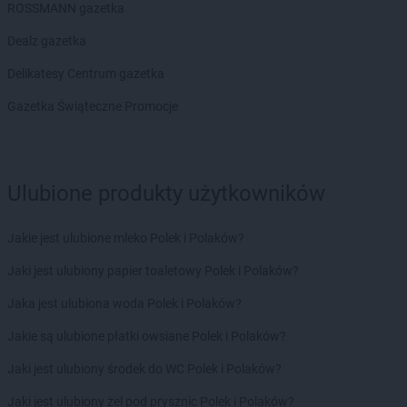
Delikatesy Centrum
Brzeziny
ROSSMANN gazetka
Delikatesy Centrum
Brzezna
Dealz gazetka
Delikatesy Centrum
Brzeźnica
Delikatesy Centrum
Brzostek
Delikatesy Centrum gazetka
Delikatesy Centrum
Brzoza
Gazetka Świąteczne Promocje
Delikatesy Centrum
Brzóza Królewska
Delikatesy Centrum
Brzóza Stadnicka
Delikatesy Centrum
Brzozów
Delikatesy Centrum
Brzyska
Ulubione produkty użytkowników
Delikatesy Centrum
Budy Głogowskie
Delikatesy Centrum
Budy Łańcuckie
Jakie jest ulubione mleko Polek i Polaków?
Delikatesy Centrum
Bukowsko
Delikatesy Centrum
Busko-Zdrój
Jaki jest ulubiony papier toaletowy Polek i Polaków?
Delikatesy Centrum
Buszkowiczki
Jaka jest ulubiona woda Polek i Polaków?
Delikatesy Centrum
Byczyna
Delikatesy Centrum
Bydgoszcz
Jakie są ulubione płatki owsiane Polek i Polaków?
Delikatesy Centrum
Bystra Podhalańska
Jaki jest ulubiony środek do WC Polek i Polaków?
Delikatesy Centrum
Bystry
Delikatesy Centrum
Bystrzyca Kłodzka
Jaki jest ulubiony żel pod prysznic Polek i Polaków?