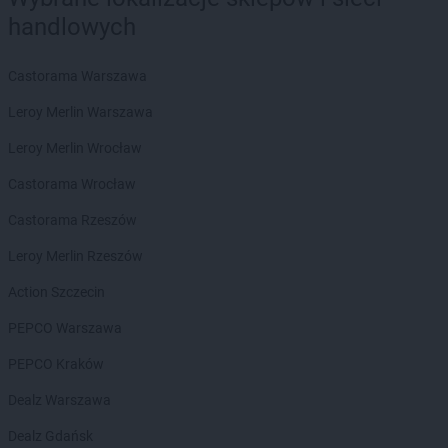
Delikatesy Centrum
Bielsko-Biała
handlowych
Delikatesy Centrum
Bierdzany
Delikatesy Centrum
Bieruń
Castorama Warszawa
Delikatesy Centrum
Bierutów
Delikatesy Centrum
Biłgoraj
Leroy Merlin Warszawa
Delikatesy Centrum
Błaszki
Leroy Merlin Wrocław
Delikatesy Centrum
Błażowa
Delikatesy Centrum
Blizne
Castorama Wrocław
Delikatesy Centrum
Bliżyn
Castorama Rzeszów
Delikatesy Centrum
Błotnica Strzelecka
Delikatesy Centrum
Bobowa
Leroy Merlin Rzeszów
Delikatesy Centrum
Bóbrka
Action Szczecin
Delikatesy Centrum
Bochnia
Delikatesy Centrum
Bodzentyn
PEPCO Warszawa
Delikatesy Centrum
Bogacica
PEPCO Kraków
Delikatesy Centrum
Bogatynia
Delikatesy Centrum
Bogdaniec
Dealz Warszawa
Delikatesy Centrum
Bogoniowice
Dealz Gdańsk
Delikatesy Centrum
Bogoria