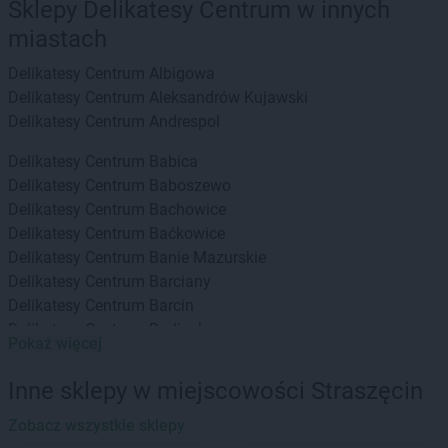
Sklepy Delikatesy Centrum w innych
miastach
Delikatesy Centrum
Albigowa
Delikatesy Centrum
Aleksandrów Kujawski
Delikatesy Centrum
Andrespol
Delikatesy Centrum
Babica
Delikatesy Centrum
Baboszewo
Delikatesy Centrum
Bachowice
Delikatesy Centrum
Baćkowice
Delikatesy Centrum
Banie Mazurskie
Delikatesy Centrum
Barciany
Delikatesy Centrum
Barcin
Delikatesy Centrum
Barlinek
Pokaż więcej
Delikatesy Centrum
Bartoszyce
Delikatesy Centrum
Baruchowo
Inne sklepy w miejscowości Straszęcin
Delikatesy Centrum
Barwałd Górny
Delikatesy Centrum
Zobacz wszystkie sklepy
Będzin