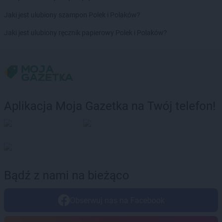
Delikatesy Centrum
Bytom
Jaki jest ulubiony szampon Polek i Polaków?
Delikatesy Centrum
Cergowa
Jaki jest ulubiony ręcznik papierowy Polek i Polaków?
Delikatesy Centrum
Cewice
Delikatesy Centrum
Chałupki
Delikatesy Centrum
Charsznica
Delikatesy Centrum
Chęciny
Delikatesy Centrum
Chełm
Delikatesy Centrum
Chełm Śląski
Aplikacja Moja Gazetka na Twój telefon!
Delikatesy Centrum
Chlewiska
Delikatesy Centrum
Chłopice
Delikatesy Centrum
Chmielnik
Delikatesy Centrum
Chocianów
Delikatesy Centrum
Chodzież
Delikatesy Centrum
Chojna
Bądź z nami na bieżąco
Delikatesy Centrum
Chojnów
Delikatesy Centrum
Chorkówka
Obserwuj nas na Facebook
Delikatesy Centrum
Chorzele
Delikatesy Centrum
Chorzelów