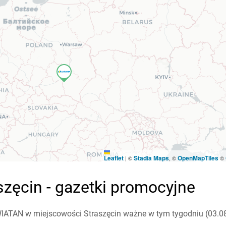
Leaflet
Stadia Maps
OpenMapTiles
|
©
, ©
©
szęcin - gazetki promocyjne
IATAN w miejscowości Straszęcin ważne w tym tygodniu (03.08 