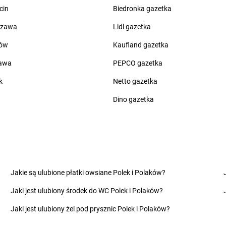
Kolonia
LEWIATAN
Borowe
LEWIATAN
B
cin
Biedronka gazetka
LEWIATAN
Borowie
LEWIATAN
B
LEWIATAN
Borowno
LEWIATAN
B
szawa
Lidl gazetka
ów
Kaufland gazetka
LEWIATAN
Ciachcin Nowy
LEWIATAN
C
LEWIATAN
Ciche
LEWIATAN
C
zawa
PEPCO gazetka
LEWIATAN
Cicibór Duży
LEWIATAN
C
k
Netto gazetka
LEWIATAN
Ciechanów
LEWIATAN
C
ce
LEWIATAN
Ciechocin
LEWIATAN
C
Dino gazetka
LEWIATAN
Cieksyn
LEWIATAN
C
no
LEWIATAN
Cielętniki
LEWIATAN
C
LEWIATAN
Ciepielowice
LEWIATAN
C
LEWIATAN
Cieszyn
LEWIATAN
C
e
LEWIATAN
Cieszyno
LEWIATAN
C
LEWIATAN
Cisek
LEWIATAN
C
Jakie są ulubione płatki owsiane Polek i Polaków?
wo
LEWIATAN
Cyców
LEWIATAN
C
Jaki jest ulubiony środek do WC Polek i Polaków?
w
LEWIATAN
Cykarzew Północny
LEWIATAN
C
LEWIATAN
Cynków
LEWIATAN
C
Jaki jest ulubiony żel pod prysznic Polek i Polaków?
LEWIATAN
Czaniec
LEWIATAN
C