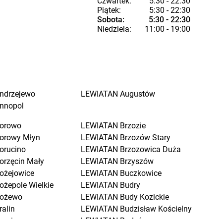
Czwartek:
5:30 - 22:30
Piątek:
5:30 - 22:30
Sobota:
5:30 - 22:30
Niedziela:
11:00 - 19:00
ndrzejewo
LEWIATAN
Augustów
nnopol
orowo
LEWIATAN
Brzozie
orowy Młyn
LEWIATAN
Brzozów Stary
orucino
LEWIATAN
Brzozowica Duża
orzęcin Mały
LEWIATAN
Brzyszów
ożejowice
LEWIATAN
Buczkowice
ożepole Wielkie
LEWIATAN
Budry
ożewo
LEWIATAN
Budy Kozickie
ralin
LEWIATAN
Budzisław Kościelny
raniewo
LEWIATAN
Budzów