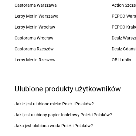
LEWIATAN
Bestwina
LEWIATAN
Biskupie-
Castorama Warszawa
Action Szcze
LEWIATAN
Bestwinka
LEWIATAN
Biskupiec
LEWIATAN
Biadoliny Szlacheckie
LEWIATAN
Biszcza
Leroy Merlin Warszawa
PEPCO War
Leroy Merlin Wrocław
PEPCO Krak
LEWIATAN
Cekcyn
LEWIATAN
Chodzież
LEWIATAN
Cerkwica
LEWIATAN
Choiny
Castorama Wrocław
Dealz Wars
LEWIATAN
Cewków
LEWIATAN
Chojnów
Castorama Rzeszów
Dealz Gdańs
LEWIATAN
Chechło
LEWIATAN
Chorzele
LEWIATAN
Chełm
LEWIATAN
Chorzeni
Leroy Merlin Rzeszów
OBI Lublin
LEWIATAN
Chełm Śląski
LEWIATAN
Chorzów
LEWIATAN
Chełmiec
LEWIATAN
Choszcz
LEWIATAN
Chlewiska
LEWIATAN
Chroberz
LEWIATAN
Chmielek
LEWIATAN
Chromin
Ulubione produkty użytkowników
LEWIATAN
Chmielno
LEWIATAN
Chróścic
LEWIATAN
Choceń
LEWIATAN
Chrośla
Jakie jest ulubione mleko Polek i Polaków?
LEWIATAN
Chochołów
LEWIATAN
Chrostko
Jaki jest ulubiony papier toaletowy Polek i Polaków?
LEWIATAN
Chocianów
LEWIATAN
Chrzanó
LEWIATAN
Chodecz
LEWIATAN
Chrzęsne
Jaka jest ulubiona woda Polek i Polaków?
LEWIATAN
Chodów
LEWIATAN
Chybie