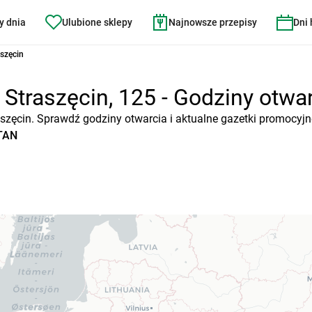
y dnia
Ulubione sklepy
Najnowsze przepisy
Dni
szęcin
traszęcin, 125 - Godziny otwarc
aszęcin. Sprawdź godziny otwarcia i aktualne gazetki promocyjn
ATAN