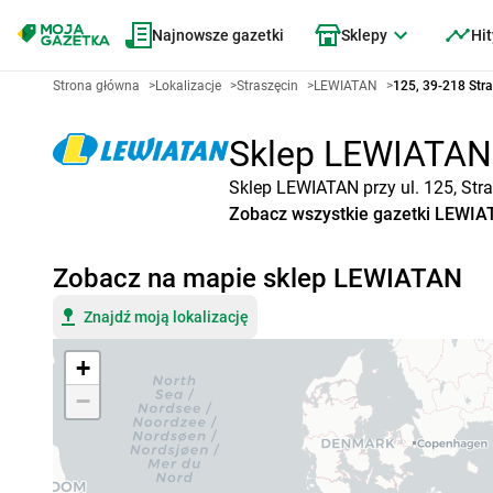
Najnowsze gazetki
Sklepy
Hit
Strona główna
>
Lokalizacje
>
Straszęcin
>
LEWIATAN
>
125, 39-218 Stra
Sklep LEWIATAN S
Sklep LEWIATAN przy ul. 125, Str
Zobacz wszystkie gazetki LEWI
Zobacz na mapie sklep LEWIATAN
Znajdź moją lokalizację
+
−