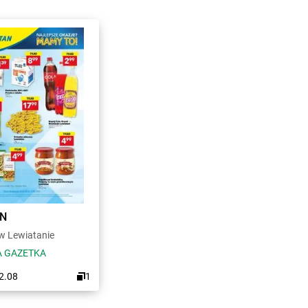
AN
 Lewiatanie
 GAZETKA
12.08
1