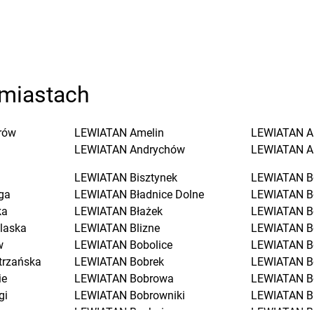
miastach
rów
LEWIATAN
Amelin
LEWIATAN
A
LEWIATAN
Andrychów
LEWIATAN
A
LEWIATAN
Bisztynek
LEWIATAN
B
ga
LEWIATAN
Bładnice Dolne
LEWIATAN
B
ka
LEWIATAN
Błażek
LEWIATAN
B
laska
LEWIATAN
Blizne
LEWIATAN
B
w
LEWIATAN
Bobolice
LEWIATAN
B
trzańska
LEWIATAN
Bobrek
LEWIATAN
B
ie
LEWIATAN
Bobrowa
LEWIATAN
B
gi
LEWIATAN
Bobrowniki
LEWIATAN
B
LEWIATAN
Bochnia
LEWIATAN
B