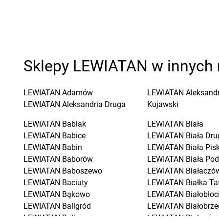
Sklepy LEWIATAN w innych 
LEWIATAN
Adamów
LEWIATAN
Aleksand
LEWIATAN
Aleksandria Druga
Kujawski
LEWIATAN
Babiak
LEWIATAN
Biała
LEWIATAN
Babice
LEWIATAN
Biała Dru
LEWIATAN
Babin
LEWIATAN
Biała Pis
LEWIATAN
Baborów
LEWIATAN
Biała Pod
LEWIATAN
Baboszewo
LEWIATAN
Białaczó
LEWIATAN
Baciuty
LEWIATAN
Białka Ta
LEWIATAN
Bąkowo
LEWIATAN
Białobłoc
LEWIATAN
Baligród
LEWIATAN
Białobrze
LEWIATAN
Balin
LEWIATAN
Białogóra