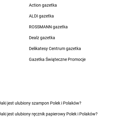
rzeźnica
Action gazetka
rzeźno
rzostowiec
ALDI gazetka
ROSSMANN gazetka
zarna
LEWIATAN
Czersk
zarna Białostocka
LEWIATAN
Czerwińsk nad Wisłą
Dealz gazetka
zarna Dąbrówka
LEWIATAN
Czerwionka-
Delikatesy Centrum gazetka
zarnochowice
Leszczyny
zarnów
LEWIATAN
Czerwona Wola
Gazetka Świąteczne Promocje
zarny Las
LEWIATAN
Czerwone
zechowice-Dziedzice
LEWIATAN
Czerwonka
zeczewo
LEWIATAN
Częstochowa
zeladź
LEWIATAN
Człuchów
zempiń
LEWIATAN
Czółna
zermin
LEWIATAN
Czuryły
Jaki jest ulubiony szampon Polek i Polaków?
zerna
LEWIATAN
Czyżew
Jaki jest ulubiony ręcznik papierowy Polek i Polaków?
zernichów
LEWIATAN
Czyżowice
zerniewice
zernikowo