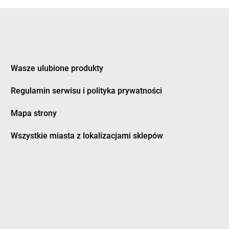
rogoszewo
LEWIATAN
Dynów
rwalew
LEWIATAN
Działdowo
rzewica
LEWIATAN
Działoszyce
rzycim
LEWIATAN
Działyń
Wasze ulubione produkty
ubeninki
LEWIATAN
Dziembowo
Regulamin serwisu i polityka prywatności
ubidze
LEWIATAN
Dzierżanowo
ubienka
LEWIATAN
Dzierzgoń
Mapa strony
uczki
LEWIATAN
Dzierżów
usocin
LEWIATAN
Dziewiętlice
Wszystkie miasta z lokalizacjami sklepów
uszniki-Zdrój
LEWIATAN
Dzikowiec
worszowice
LEWIATAN
Dziwiszów
LEWIATAN
Dźwiersztyny
ylaki
LEWIATAN
Dźwierzuty
rampol