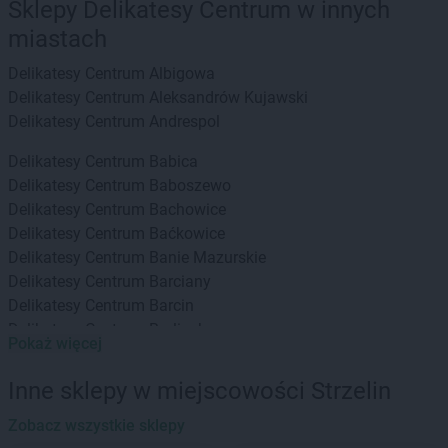
Sklepy Delikatesy Centrum w innych
miastach
Delikatesy Centrum
Albigowa
Delikatesy Centrum
Aleksandrów Kujawski
Delikatesy Centrum
Andrespol
Delikatesy Centrum
Babica
Delikatesy Centrum
Baboszewo
Delikatesy Centrum
Bachowice
Delikatesy Centrum
Baćkowice
Delikatesy Centrum
Banie Mazurskie
Delikatesy Centrum
Barciany
Delikatesy Centrum
Barcin
Delikatesy Centrum
Barlinek
Pokaż więcej
Delikatesy Centrum
Bartoszyce
Delikatesy Centrum
Baruchowo
Inne sklepy w miejscowości Strzelin
Delikatesy Centrum
Barwałd Górny
Delikatesy Centrum
Zobacz wszystkie sklepy
Będzin