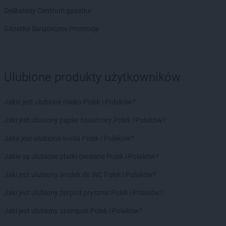
Delikatesy Centrum
Chorzów
Delikatesy Centrum gazetka
Delikatesy Centrum
Choszczno
Delikatesy Centrum
Cianowice Duże
Gazetka Świąteczne Promocje
Delikatesy Centrum
Cienin Kościelny
Delikatesy Centrum
Cieszanów
Delikatesy Centrum
Ciężkowice
Ulubione produkty użytkowników
Delikatesy Centrum
Cmolas
Delikatesy Centrum
Czarna
Delikatesy Centrum
Czarna Górna
Jakie jest ulubione mleko Polek i Polaków?
Delikatesy Centrum
Czarnków
Jaki jest ulubiony papier toaletowy Polek i Polaków?
Delikatesy Centrum
Czchów
Delikatesy Centrum
Czeladź
Jaka jest ulubiona woda Polek i Polaków?
Delikatesy Centrum
Czernichów
Jakie są ulubione płatki owsiane Polek i Polaków?
Delikatesy Centrum
Częstochowa
Delikatesy Centrum
Czubrowice
Jaki jest ulubiony środek do WC Polek i Polaków?
Delikatesy Centrum
Czudec
Jaki jest ulubiony żel pod prysznic Polek i Polaków?
Delikatesy Centrum
Dąbrowa Tarnowska
Jaki jest ulubiony szampon Polek i Polaków?
Delikatesy Centrum
Dąbrówki