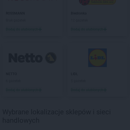
Delikatesy Centrum
Boguchwała
Delikatesy Centrum
Boguszów-Gorce
ROSSMANN
Biedronka
Delikatesy Centrum
Bojszowy
Brak gazetek
12 gazetek
Delikatesy Centrum
Bolesławiec
Dodaj do ulubionych
Dodaj do ulubionych
Delikatesy Centrum
Bolimów
Delikatesy Centrum
Bolszewo
Delikatesy Centrum
Borek Stary
Delikatesy Centrum
Borkowice
Delikatesy Centrum
Borowa
Delikatesy Centrum
Borzęcin
Delikatesy Centrum
NETTO
Borzęta
LIDL
Delikatesy Centrum
6 gazetek
Brenna
5 gazetek
Delikatesy Centrum
Brody
Dodaj do ulubionych
Dodaj do ulubionych
Delikatesy Centrum
Brudzeń Duży
Delikatesy Centrum
Brusy
Delikatesy Centrum
Brzączowice
Wybrane lokalizacje sklepów i sieci
Delikatesy Centrum
Brzeszcze
handlowych
Delikatesy Centrum
Brzezinka