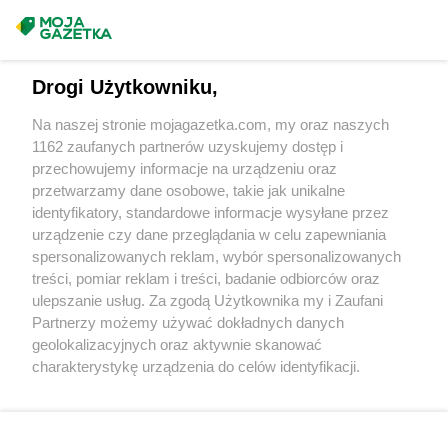
Delikatesy Centrum
Dwikozy
Masz sugestie lub pytania?
Delikatesy Centrum
Dydnia
Delikatesy Centrum
Dynów
Napisz do nas:
support@mojagazetka.com
Drogi Użytkowniku,
Delikatesy Centrum
Działoszyn
Współpraca z nami
Delikatesy Centrum
Dziekanowice
Na naszej stronie mojagazetka.com, my oraz naszych
Delikatesy Centrum
Dziergowice
Zobacz szczegóły
1162 zaufanych partnerów uzyskujemy dostęp i
Delikatesy Centrum
Dzikowiec
Retail Radar – analiza rynku
przechowujemy informacje na urządzeniu oraz
przetwarzamy dane osobowe, takie jak unikalne
Delikatesy Centrum
Elbląg
identyfikatory, standardowe informacje wysyłane przez
Wasze ulubione produkty
urządzenie czy dane przeglądania w celu zapewniania
Delikatesy Centrum
Fałków
spersonalizowanych reklam, wybór spersonalizowanych
Delikatesy Centrum
Florynka
Regulamin serwisu i polityka prywatności
treści, pomiar reklam i treści, badanie odbiorców oraz
Delikatesy Centrum
Frydman
ulepszanie usług. Za zgodą Użytkownika my i Zaufani
Delikatesy Centrum
Frysztak
Mapa strony
Partnerzy możemy używać dokładnych danych
geolokalizacyjnych oraz aktywnie skanować
Delikatesy Centrum
Gąbin
Zawsze najnowsze gazetki w naszej
Wszystkie miasta z lokalizacjami sklepów
charakterystykę urządzenia do celów identyfikacji.
Delikatesy Centrum
Garnek
Ponieważ cenimy Twoją prywatność, prosimy o zgodę na
aplikacji
Delikatesy Centrum
Gawłuszowice
korzystanie z tych technologii poprzez kliknięcie
Delikatesy Centrum
Gdów
„Akceptuję”. Zgoda jest dobrowolna i zawsze możesz ją