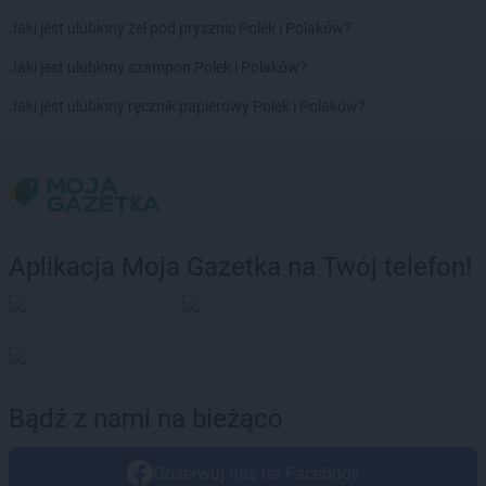
Intermarche
Ruda Śląska
Jaki jest ulubiony żel pod prysznic Polek i Polaków?
Intermarche
Ryki
Intermarche
Rzeszów
Jaki jest ulubiony szampon Polek i Polaków?
Intermarche
Sanok
Jaki jest ulubiony ręcznik papierowy Polek i Polaków?
Intermarche
Skierniewice
Intermarche
Skwierzyna
Intermarche
Sławno
Intermarche
Słubice
Intermarche
Słupca
Intermarche
Stalowa Wola
Aplikacja Moja Gazetka na Twój telefon!
Intermarche
Stare Miasto
Intermarche
Starogard Gdański
Intermarche
Strzegom
Intermarche
Strzelce Krajeńskie
Intermarche
Sucha Beskidzka
Bądź z nami na bieżąco
Intermarche
Sulechów
Intermarche
Sulęcin
Intermarche
Szczecin
Obserwuj nas na Facebook