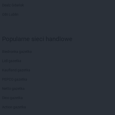
Dealz Gdańsk
Intermarche
Namysłów
OBI Lublin
Intermarche
Nowa Ruda
Intermarche
Nowa Sól
Intermarche
Nowogard
Intermarche
Nowy Tomyśl
Popularne sieci handlowe
Intermarche
Oborniki
Intermarche
Oborniki Śląskie
Biedronka gazetka
Intermarche
Oława
Lidl gazetka
Intermarche
Oleśnica
Intermarche
Olsztyn
Kaufland gazetka
Intermarche
Opalenica
PEPCO gazetka
Intermarche
Orzesze
Intermarche
Ostróda
Netto gazetka
Intermarche
Ostrów Wielkopolski
Dino gazetka
Intermarche
Ostrzeszów
Intermarche
Ozorków
Action gazetka