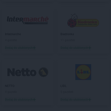
Intermarche
Jawor
Intermarche
Jelcz-Laskowice
Intermarche
Jelenia Góra
Intermarche
Kamienna Góra
Intermarche
Katowice
Intermarche
Biedronka
Intermarche
Kępno
4 gazetki
11 gazetek
Intermarche
Kluczbork
Dodaj do ulubionych
Dodaj do ulubionych
Intermarche
Knurów
Intermarche
Kolbuszowa
Intermarche
Kołobrzeg
Intermarche
Konin
Intermarche
Kosakowo
Intermarche
Kostrzyn nad Odrą
Intermarche
Koszarówka
NETTO
LIDL
Intermarche
Krotoszyn
4 gazetki
5 gazetek
Intermarche
Krynica-Zdrój
Dodaj do ulubionych
Dodaj do ulubionych
Intermarche
Krzeszowice
Intermarche
Kwidzyn