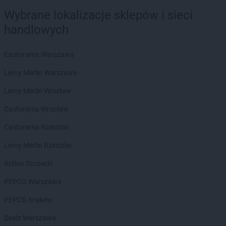
Wybrane lokalizacje sklepów i sieci
Intermarche
Lębork
handlowych
Intermarche
Legnica
Intermarche
Leszno
Intermarche
Libiąż
Castorama Warszawa
Intermarche
Lipno
Leroy Merlin Warszawa
Intermarche
Lubań
Intermarche
Luboń
Leroy Merlin Wrocław
Intermarche
Lubsko
Castorama Wrocław
Intermarche
Łowicz
Castorama Rzeszów
Intermarche
Malbork
Leroy Merlin Rzeszów
Intermarche
Miechów
Action Szczecin
Intermarche
Międzychód
Intermarche
Międzyrzecz
PEPCO Warszawa
Intermarche
Milicz
PEPCO Kraków
Intermarche
Mława
Intermarche
Mogilno
Dealz Warszawa
Intermarche
Myślibórz