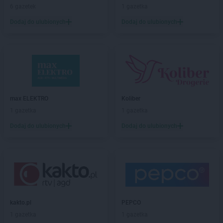
Intermarche
6 gazetek
Choszczno
1 gazetka
Intermarche
Chybie
Dodaj do ulubionych
Dodaj do ulubionych
Intermarche
Ciechocinek
Intermarche
Cieszyn
Intermarche
Czarnków
Intermarche
Czerwionka-Leszczyny
Intermarche
Dąbrowa Górnicza
Intermarche
Darłowo
max ELEKTRO
Koliber
Intermarche
Dęblin
1 gazetka
1 gazetka
Intermarche
Dębno
Dodaj do ulubionych
Dodaj do ulubionych
Intermarche
Drawsko Pomorskie
Intermarche
Drezdenko
Intermarche
Działdowo
Intermarche
Dzierżoniów
Intermarche
Ełk
kakto.pl
PEPCO
Intermarche
Gdańsk
1 gazetka
1 gazetka
Intermarche
Giżycko