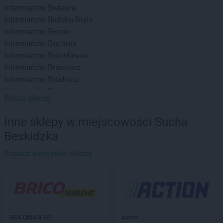
Intermarche
Bielawa
Intermarche
Bielsko-Biała
Intermarche
Błonie
Intermarche
Bochnia
Intermarche
Bolesławiec
Intermarche
Braniewo
Intermarche
Brodnica
Intermarche
Brzeg
Pokaż więcej
Intermarche
Brzeg Dolny
Intermarche
Brzesko
Inne sklepy w miejscowości Sucha
Intermarche
Brzeszcze
Beskidzka
Intermarche
Brzeziny
Intermarche
Bukowno
Zobacz wszystkie sklepy
Intermarche
Bystrzyca Kłodzka
Intermarche
Bytom
Intermarche
Chodzież
Intermarche
Chojna
Intermarche
BRICOMARCHE
Chojnów
Action