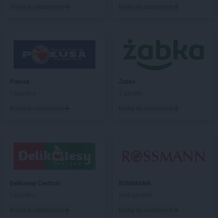
Dodaj do ulubionych
Dodaj do ulubionych
Intermarche
Głogów
Intermarche
Głubczyce
Intermarche
Głuchołazy
Intermarche
Gniezno
Intermarche
Goleniów
Intermarche
Golub-Dobrzyń
Intermarche
Góra
Pokusa
Żabka
Intermarche
Gorzów Wielkopolski
1 gazetka
2 gazetki
Intermarche
Gostyń
Dodaj do ulubionych
Dodaj do ulubionych
Intermarche
Grodzisk Wielkopolski
Intermarche
Grójec
Intermarche
Grudziądz
Intermarche
Gryfice
Intermarche
Gryfino
Intermarche
Iława
Delikatesy Centrum
ROSSMANN
1 gazetka
Brak gazetek
Intermarche
Jarocin
Dodaj do ulubionych
Dodaj do ulubionych
Intermarche
Jasin