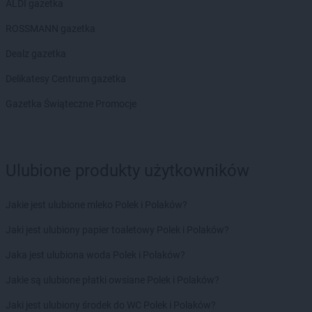
ALDI gazetka
Intermarche
Pabianice
Intermarche
Pajęczno
ROSSMANN gazetka
Intermarche
Piekary Śląskie
Dealz gazetka
Intermarche
Piła
Intermarche
Polanica-Zdrój
Delikatesy Centrum gazetka
Intermarche
Police
Gazetka Świąteczne Promocje
Intermarche
Polkowice
Intermarche
Poznań
Intermarche
Przemków
Intermarche
Przeworsk
Ulubione produkty użytkowników
Intermarche
Pszczyna
Intermarche
Puck
Intermarche
Jakie jest ulubione mleko Polek i Polaków?
Pułtusk
Jaki jest ulubiony papier toaletowy Polek i Polaków?
Intermarche
Radlin
Intermarche
Radomsko
Jaka jest ulubiona woda Polek i Polaków?
Intermarche
Radzymin
Jakie są ulubione płatki owsiane Polek i Polaków?
Intermarche
Rawa Mazowiecka
Intermarche
Rawicz
Jaki jest ulubiony środek do WC Polek i Polaków?