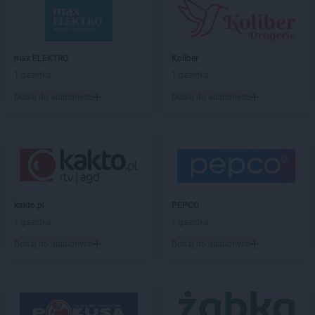
Intermarche
Czerwionka-Leszczyny
Intermarche
Dąbrowa Górnicza
Intermarche
Darłowo
max ELEKTRO
Koliber
Intermarche
Dęblin
1 gazetka
1 gazetka
Intermarche
Dębno
Dodaj do ulubionych
Dodaj do ulubionych
Intermarche
Drawsko Pomorskie
Intermarche
Drezdenko
Intermarche
Działdowo
Intermarche
Dzierżoniów
Intermarche
Ełk
kakto.pl
PEPCO
Intermarche
Gdańsk
1 gazetka
1 gazetka
Intermarche
Giżycko
Dodaj do ulubionych
Dodaj do ulubionych
Intermarche
Głogów
Intermarche
Głubczyce
Intermarche
Głuchołazy
Intermarche
Gniezno