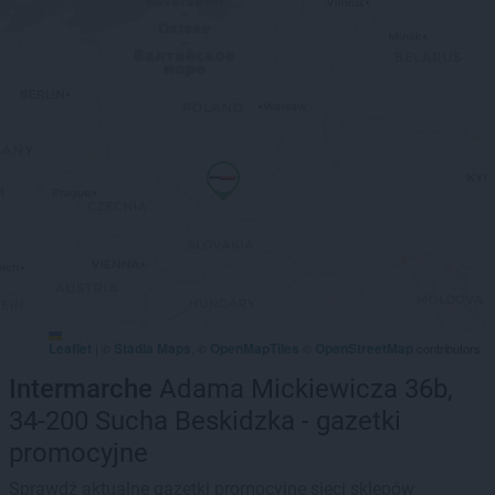
Leaflet
Stadia Maps
OpenMapTiles
OpenStreetMap
|
©
, ©
©
contributors
Intermarche
Adama Mickiewicza 36b,
34-200 Sucha Beskidzka - gazetki
promocyjne
Sprawdź aktualne gazetki promocyjne sieci sklepów