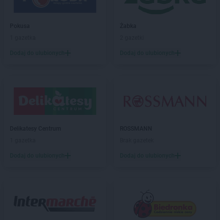
Intermarche
Goleniów
Intermarche
Golub-Dobrzyń
Intermarche
Góra
Pokusa
Żabka
Intermarche
Gorzów Wielkopolski
1 gazetka
2 gazetki
Intermarche
Gostyń
Dodaj do ulubionych
Dodaj do ulubionych
Intermarche
Grodzisk Wielkopolski
Intermarche
Grójec
Intermarche
Grudziądz
Intermarche
Gryfice
Intermarche
Gryfino
Intermarche
Iława
Delikatesy Centrum
ROSSMANN
1 gazetka
Brak gazetek
Intermarche
Jarocin
Dodaj do ulubionych
Dodaj do ulubionych
Intermarche
Jasin
Intermarche
Jawor
Intermarche
Jelcz-Laskowice
Intermarche
Jelenia Góra
Intermarche
Kamienna Góra