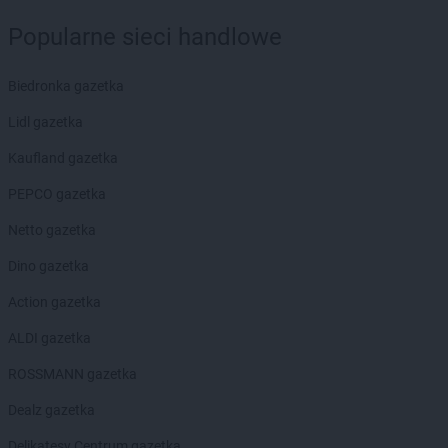
Intermarche
Nowy Tomyśl
Popularne sieci handlowe
Intermarche
Oborniki
Intermarche
Oborniki Śląskie
Biedronka gazetka
Intermarche
Oława
Lidl gazetka
Intermarche
Oleśnica
Intermarche
Olsztyn
Kaufland gazetka
Intermarche
Opalenica
PEPCO gazetka
Intermarche
Orzesze
Intermarche
Ostróda
Netto gazetka
Intermarche
Ostrów Wielkopolski
Dino gazetka
Intermarche
Ostrzeszów
Intermarche
Ozorków
Action gazetka
ALDI gazetka
Intermarche
Pabianice
Intermarche
Pajęczno
ROSSMANN gazetka
Intermarche
Piekary Śląskie
Dealz gazetka
Intermarche
Piła
Intermarche
Polanica-Zdrój
Delikatesy Centrum gazetka