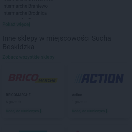
Intermarche
Braniewo
Intermarche
Brodnica
Intermarche
Brzeg
Pokaż więcej
Intermarche
Brzeg Dolny
Intermarche
Brzesko
Inne sklepy w miejscowości Sucha
Intermarche
Brzeszcze
Beskidzka
Intermarche
Brzeziny
Intermarche
Bukowno
Zobacz wszystkie sklepy
Intermarche
Bystrzyca Kłodzka
Intermarche
Bytom
Intermarche
Chodzież
Intermarche
Chojna
Intermarche
BRICOMARCHE
Chojnów
Action
Intermarche
6 gazetek
Choszczno
1 gazetka
Intermarche
Chybie
Dodaj do ulubionych
Dodaj do ulubionych
Intermarche
Ciechocinek
Intermarche
Cieszyn
Intermarche
Czarnków