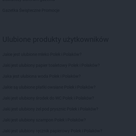
Intermarche
Police
Gazetka Świąteczne Promocje
Intermarche
Polkowice
Intermarche
Poznań
Intermarche
Przemków
Intermarche
Przeworsk
Ulubione produkty użytkowników
Intermarche
Pszczyna
Intermarche
Puck
Intermarche
Jakie jest ulubione mleko Polek i Polaków?
Pułtusk
Jaki jest ulubiony papier toaletowy Polek i Polaków?
Intermarche
Radlin
Intermarche
Radomsko
Jaka jest ulubiona woda Polek i Polaków?
Intermarche
Radzymin
Jakie są ulubione płatki owsiane Polek i Polaków?
Intermarche
Rawa Mazowiecka
Intermarche
Rawicz
Jaki jest ulubiony środek do WC Polek i Polaków?
Intermarche
Ruda Śląska
Jaki jest ulubiony żel pod prysznic Polek i Polaków?
Intermarche
Ryki
Intermarche
Rzeszów
Jaki jest ulubiony szampon Polek i Polaków?
Intermarche
Sanok
Jaki jest ulubiony ręcznik papierowy Polek i Polaków?