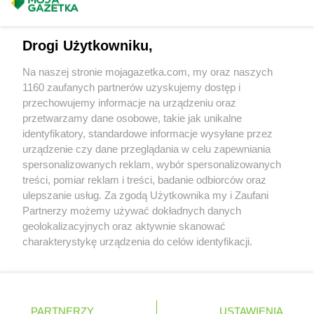
Intermarche
Środa Śląska
Masz sugestie lub pytania?
Intermarche
Środa Wielkopolska
Napisz do nas:
support@mojagazetka.com
Intermarche
Świdnica
Drogi Użytkowniku,
Współpraca z nami
Intermarche
Świdwin
Intermarche
Świebodzice
Na naszej stronie mojagazetka.com, my oraz naszych
Zobacz szczegóły
Intermarche
1160 zaufanych partnerów uzyskujemy dostęp i
Świebodzin
Retail Radar – analiza rynku
przechowujemy informacje na urządzeniu oraz
Intermarche
Tczew
przetwarzamy dane osobowe, takie jak unikalne
Intermarche
Tomaszów Lubelski
identyfikatory, standardowe informacje wysyłane przez
Wasze ulubione produkty
Intermarche
urządzenie czy dane przeglądania w celu zapewniania
Toruń
spersonalizowanych reklam, wybór spersonalizowanych
Intermarche
Trzebiatów
Regulamin serwisu i polityka prywatności
treści, pomiar reklam i treści, badanie odbiorców oraz
Intermarche
Trzebinia
ulepszanie usług. Za zgodą Użytkownika my i Zaufani
Intermarche
Trzebnica
Mapa strony
Partnerzy możemy używać dokładnych danych
Intermarche
Turek
geolokalizacyjnych oraz aktywnie skanować
Zawsze najnowsze gazetki w naszej
Wszystkie miasta z lokalizacjami sklepów
charakterystykę urządzenia do celów identyfikacji.
Intermarche
Wągrowiec
Ponieważ cenimy Twoją prywatność, prosimy o zgodę na
aplikacji
Intermarche
Wałcz
korzystanie z tych technologii poprzez kliknięcie
Intermarche
Wejherowo
„Akceptuję”. Zgoda jest dobrowolna i zawsze możesz ją
Intermarche
Wieliczka
+ 1,5 mln zadowolonych kupujących
zmienić/wycofać klikając przycisk ustawień prywatności
Polska
Czechy
Ukraina
Litwa
Słowacja
Rumunia
Intermarche
PARTNERZY
Wieluń
USTAWIENIA