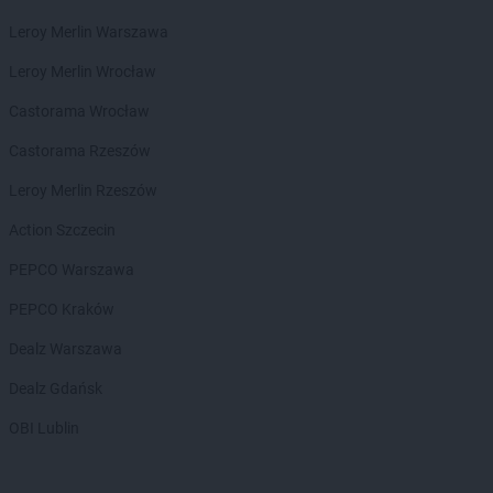
Intermarche
Lipno
Leroy Merlin Warszawa
Intermarche
Lubań
Intermarche
Luboń
Leroy Merlin Wrocław
Intermarche
Lubsko
Castorama Wrocław
Intermarche
Łowicz
Castorama Rzeszów
Intermarche
Malbork
Leroy Merlin Rzeszów
Intermarche
Miechów
Action Szczecin
Intermarche
Międzychód
Intermarche
Międzyrzecz
PEPCO Warszawa
Intermarche
Milicz
PEPCO Kraków
Intermarche
Mława
Intermarche
Mogilno
Dealz Warszawa
Intermarche
Myślibórz
Dealz Gdańsk
Intermarche
Namysłów
OBI Lublin
Intermarche
Nowa Ruda
Intermarche
Nowa Sól
Intermarche
Nowogard