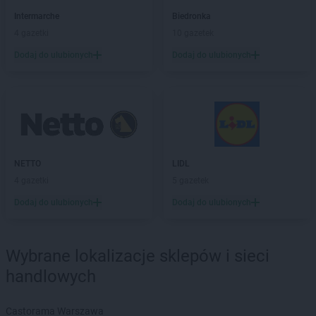
Intermarche
Katowice
Intermarche
Biedronka
Intermarche
Kępno
4 gazetki
10 gazetek
Intermarche
Kluczbork
Dodaj do ulubionych
Dodaj do ulubionych
Intermarche
Knurów
Intermarche
Kolbuszowa
Intermarche
Kołobrzeg
Intermarche
Konin
Intermarche
Kosakowo
Intermarche
Kostrzyn nad Odrą
Intermarche
Koszarówka
NETTO
LIDL
Intermarche
Krotoszyn
4 gazetki
5 gazetek
Intermarche
Krynica-Zdrój
Dodaj do ulubionych
Dodaj do ulubionych
Intermarche
Krzeszowice
Intermarche
Kwidzyn
Wybrane lokalizacje sklepów i sieci
Intermarche
Lębork
handlowych
Intermarche
Legnica
Intermarche
Leszno
Intermarche
Libiąż
Castorama Warszawa