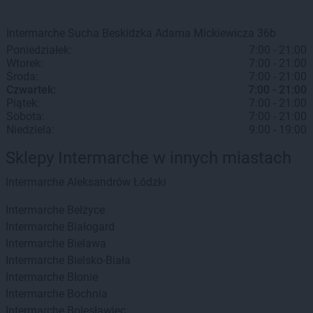
Intermarche
Sucha Beskidzka
Adama Mickiewicza 36b
Poniedziałek:
7:00 - 21:00
Wtorek:
7:00 - 21:00
Środa:
7:00 - 21:00
Czwartek:
7:00 - 21:00
Piątek:
7:00 - 21:00
Sobota:
7:00 - 21:00
Niedziela:
9:00 - 19:00
Sklepy Intermarche w innych miastach
Intermarche
Aleksandrów Łódzki
Intermarche
Bełżyce
Intermarche
Białogard
Intermarche
Bielawa
Intermarche
Bielsko-Biała
Intermarche
Błonie
Intermarche
Bochnia
Intermarche
Bolesławiec