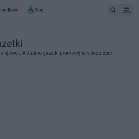
 handlowe
Blog
MENU
azetki
Sulejówek. Aktualne gazetki promocyjne sklepu Euro
k