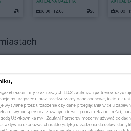
A
AKTUALNA GAZETKA
AKTUALNA
1
06.08 - 12.08
20
06.08 - 
 miastach
Euro Sklep
Andrychów
Euro Sklep
A
ice
Euro Sklep
Bochnia
Euro Sklep
B
Euro Sklep
Bodzechów
Euro Sklep
B
niku,
Euro Sklep
Bogunice
Euro Sklep
B
ko
Euro Sklep
Bolestraszyce
Euro Sklep
B
jagazetka.com, my oraz naszych 1162 zaufanych partnerów uzyskuj
iała
Euro Sklep
Borów
Euro Sklep
B
cje na urządzeniu oraz przetwarzamy dane osobowe, takie jak unika
je wysyłane przez urządzenie czy dane przeglądania w celu zapewn
ce
Euro Sklep
Cieszyn
Euro Sklep
C
klam, wybór spersonalizowanych treści, pomiar reklam i treści, bad
Euro Sklep
Cisna
Euro Sklep
C
 zgodą Użytkownika my i Zaufani Partnerzy możemy używać dokład
w
Euro Sklep
Czadrów
Euro Sklep
C
az aktywnie skanować charakterystykę urządzenia do celów identyfi
ów
Euro Sklep
Czarków
Euro Sklep
C
ść, prosimy o zgodę na korzystanie z tych technologii poprzez klikn