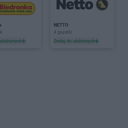
raków
Euro Sklep
Krzeczów
rapkowice
Euro Sklep
Krzeszowice
rasne Potockie
równiki
a
NETTO
ek
4 gazetki
opuszno
Euro Sklep
Łuków
ubniany
 ulubionych
Dodaj do ulubionych
ublin
ubomierz
uborzyca
oszna
Euro Sklep
Myślachowice
rozów
Euro Sklep
Myślenice
szana Dolna
Euro Sklep
Mysłowice
owy Sącz
ysa
strowiec
Euro Sklep
Oświęcim
i