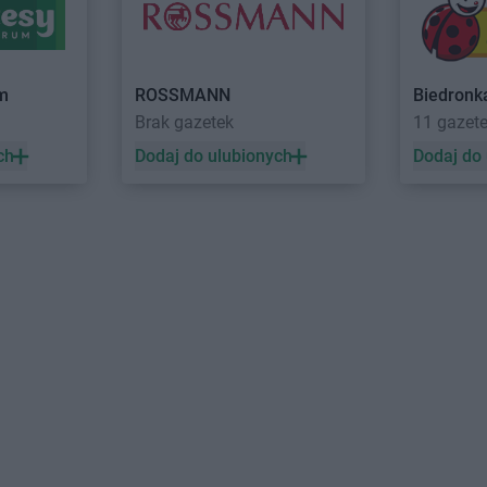
Euro Sklep
Koniaków
Euro Sklep
K
ko
Euro Sklep
Końskie
Euro Sklep
K
Euro Sklep
Koszyce Małe
Euro Sklep
K
owa
Euro Sklep
Koszyce Wielkie
Euro Sklep
K
um
ROSSMANN
Biedronk
Brak gazetek
11 gazet
Euro Sklep
Łobodno
Euro Sklep
Ł
Euro Sklep
Łodygowice
Euro Sklep
Ł
ch
Dodaj do ulubionych
Dodaj do
Euro Sklep
Librantowa
Euro Sklep
L
Euro Sklep
Ligota
Euro Sklep
L
ła
Euro Sklep
Lubaczów
Euro Sklep
L
ąca
Euro Sklep
Międzyrzecze
Euro Sklep
M
ierwszy
Euro Sklep
Miszkowice
Euro Sklep
M
Euro Sklep
Młoszowa
Euro Sklep
M
ice
Euro Sklep
Nowe Dwory
Euro Sklep
N
Euro Sklep
Nowy Korczyn
Euro Sklep
N
Euro Sklep
Osiny
Euro Sklep
O
Euro Sklep
Ostrówek
Świętokrzysk