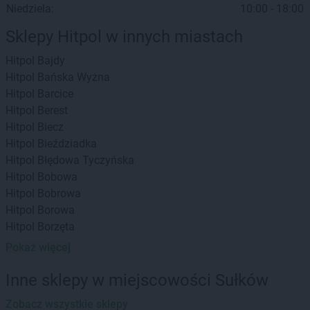
Niedziela:
10:00 - 18:00
Sklepy Hitpol w innych miastach
Hitpol
Bajdy
Hitpol
Bańska Wyżna
Hitpol
Barcice
Hitpol
Berest
Hitpol
Biecz
Hitpol
Bieździadka
Hitpol
Błędowa Tyczyńska
Hitpol
Bobowa
Hitpol
Bobrowa
Hitpol
Borowa
Hitpol
Borzęta
Hitpol
Brzesko
Pokaż więcej
Hitpol
Brzyska
Hitpol
Bukowiec
Inne sklepy w miejscowości Sułków
Hitpol
Bukowsko
Zobacz wszystkie sklepy