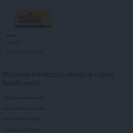
Hitpol
Ciężkowice
Hitpol
Czarna Górna
Hitpol
Czaszyn
Hitpol
Dąbrówka
Hitpol
Hitpol
Dobrociesz
3 gazetki
Hitpol
Dominikowice
Hitpol
Droginia
Dodaj do ulubionych
Hitpol
Gdów
Hitpol
Glinik Górny
Wybrane lokalizacje sklepów i sieci
Hitpol
Gorlice
handlowych
Hitpol
Grodzisko Dolne
Hitpol
Gromnik
Castorama Warszawa
Hitpol
Grybów
Leroy Merlin Warszawa
Hitpol
Iwonicz
Leroy Merlin Wrocław
Hitpol
Jawornik
Castorama Wrocław
Hitpol
Jodłówka-Wałki