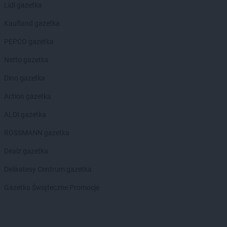
Lidl gazetka
Hitpol
Majdan Królewski
Hitpol
Miejsce Piastowe
Kaufland gazetka
Hitpol
Nawojowa
PEPCO gazetka
Hitpol
Nowy Kamień
Netto gazetka
Hitpol
Oblekoń
Dino gazetka
Hitpol
Ochotnica Dolna
Hitpol
Action gazetka
Ołpiny
Hitpol
Olszyny
ALDI gazetka
Hitpol
Pakoszówka
ROSSMANN gazetka
Hitpol
Piekielnik
Dealz gazetka
Hitpol
Prusiek
Hitpol
Przeworsk
Delikatesy Centrum gazetka
Hitpol
Przyszowa
Gazetka Świąteczne Promocje
Hitpol
Ptaszkowa
Hitpol
Radłów
Hitpol
Rymanów