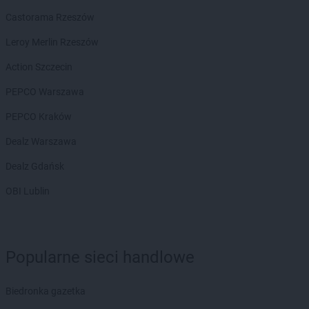
Castorama Rzeszów
Hitpol
Korzenna
Hitpol
Krasne
Leroy Merlin Rzeszów
Hitpol
Krosno
Action Szczecin
Hitpol
Kwiatonowice
PEPCO Warszawa
Hitpol
Łącko
Hitpol
Łańcut
PEPCO Kraków
Hitpol
Łapanów
Dealz Warszawa
Hitpol
Łęg Tarnowski
Hitpol
Łękawica
Dealz Gdańsk
Hitpol
Łętowice
OBI Lublin
Hitpol
Łopuszna
Hitpol
Łużna
Hitpol
Libusza
Popularne sieci handlowe
Hitpol
Lipinki
Hitpol
Lipnica Mała
Hitpol
Biedronka gazetka
Lipnica Wielka