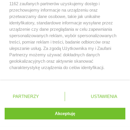
Zobacz szczegóły
1162 zaufanych partnerów uzyskujemy dostęp i
Hitpol
Zagórz
Retail Radar – analiza rynku
przechowujemy informacje na urządzeniu oraz
Hitpol
Zagórzany
przetwarzamy dane osobowe, takie jak unikalne
Hitpol
Zarszyn
identyfikatory, standardowe informacje wysyłane przez
Hitpol
Zasań
Wasze ulubione produkty
urządzenie czy dane przeglądania w celu zapewniania
Hitpol
Zawoja
spersonalizowanych reklam, wybór spersonalizowanych
Hitpol
Zborowice
Regulamin serwisu i polityka prywatności
treści, pomiar reklam i treści, badanie odbiorców oraz
Hitpol
Zubrzyca Dolna
ulepszanie usług. Za zgodą Użytkownika my i Zaufani
Mapa strony
Partnerzy możemy używać dokładnych danych
Hitpol
Żurowa
geolokalizacyjnych oraz aktywnie skanować
Zawsze najnowsze gazetki w naszej
Wszystkie miasta z lokalizacjami sklepów
charakterystykę urządzenia do celów identyfikacji.
Ponieważ cenimy Twoją prywatność, prosimy o zgodę na
aplikacji
korzystanie z tych technologii poprzez kliknięcie
„Akceptuję”. Zgoda jest dobrowolna i zawsze możesz ją
+ 1,5 mln zadowolonych kupujących
zmienić/wycofać klikając przycisk ustawień prywatności
Polska
Czechy
Ukraina
Litwa
Słowacja
Rumunia
PARTNERZY
USTAWIENIA
znajdujący się w lewym dolnym rogu strony
. Niektóre rodzaje przetwarzania danych nie wymagają
Akceptuję
zgody użytkownika, ale masz prawo sprzeciwić się
©
2026
Moja Gazetka Sp. z o.o.
Kontynuuj na stronie
takiemu przetwarzaniu. Preferencje będą miały