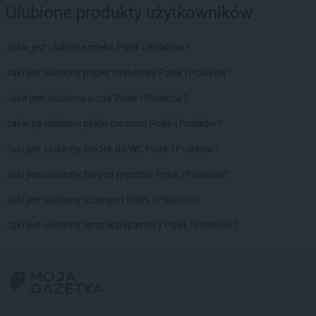
Ulubione produkty użytkowników
Hitpol
Rzepiennik Strzyżewski
Hitpol
Rzepiennik Suchy
Hitpol
Rzeszów
Jakie jest ulubione mleko Polek i Polaków?
Hitpol
Rzezawa
Jaki jest ulubiony papier toaletowy Polek i Polaków?
Hitpol
Sanok
Jaka jest ulubiona woda Polek i Polaków?
Hitpol
Sieniawa
Hitpol
Skomielna Czarna
Jakie są ulubione płatki owsiane Polek i Polaków?
Hitpol
Skrzętla-Rojówka
Jaki jest ulubiony środek do WC Polek i Polaków?
Hitpol
Skrzyszów
Hitpol
Stary Sącz
Jaki jest ulubiony żel pod prysznic Polek i Polaków?
Hitpol
Staszkówka
Jaki jest ulubiony szampon Polek i Polaków?
Hitpol
Stróże
Hitpol
Sułków
Jaki jest ulubiony ręcznik papierowy Polek i Polaków?
Hitpol
Szczepanów
Hitpol
Szerzyny
Hitpol
Szymbark
Hitpol
Święcany