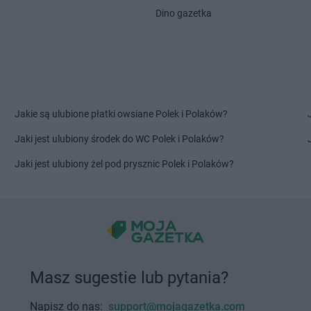
Głuchołazy
Kalwaria
Delikatesy 
Dino gazetka
Głuszyca
Delikatesy Centrum
Górki Małe
Starzeńska
Gniewczyna
Delikatesy Centrum
Górki Wielkie
Delikatesy 
Delikatesy Centrum
Gorlice
Delikatesy 
Gniewino
Delikatesy Centrum
Gorzów
Delikatesy 
Gniewkowo
Wielkopolski
Dunajcem
Delikatesy Centrum
Górzyca
Delikatesy 
Jakie są ulubione płatki owsiane Polek i Polaków?
Harbutowice
Delikatesy Centrum
Delikatesy 
Jaki jest ulubiony środek do WC Polek i Polaków?
Harta
Hecznarowice
Delikatesy 
Hażlach
Delikatesy Centrum
Hoczew
Delikatesy 
Jaki jest ulubiony żel pod prysznic Polek i Polaków?
Iskrzynia
Delikatesy Centrum
Iwanowice
Delikatesy 
Iwaniska
Włościańskie
Delikatesy 
Jarosław
Delikatesy Centrum
Jastrzębia
Delikatesy 
Jasienica
Delikatesy Centrum
Jawiszowice
Delikatesy 
Delikatesy Centrum
Jawor
Delikatesy 
Masz sugestie lub pytania?
Jasionka
Delikatesy Centrum
Jawornik
Delikatesy 
Jasionów
Polski
Delikatesy 
Napisz do nas:
support@mojagazetka.com