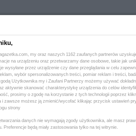
w innych miastach
niku,
jagazetka.com, my oraz naszych 1162 zaufanych partnerów uzyskuj
Aleksandrów
Delikatesy Centrum
Andrespol
cje na urządzeniu oraz przetwarzamy dane osobowe, takie jak unika
je wysyłane przez urządzenie czy dane przeglądania w celu zapewn
klam, wybór spersonalizowanych treści, pomiar reklam i treści, bad
Biała
Delikatesy Centrum
Błaszki
Delikatesy 
 zgodą Użytkownika my i Zaufani Partnerzy możemy używać dokład
Biała Parcela
Delikatesy Centrum
Błażowa
Delikatesy 
az aktywnie skanować charakterystykę urządzenia do celów identyfi
Biała
Delikatesy Centrum
Blizne
Delikatesy 
ść, prosimy o zgodę na korzystanie z tych technologii poprzez klikn
Delikatesy Centrum
Bliżyn
Delikatesy 
a i zawsze możesz ją zmienić/wycofać klikając przycisk ustawień pr
ogu strony
Białobrzegi
Delikatesy Centrum
Błotnica
Delikatesy 
Białowieża
Strzelecka
Delikatesy 
rzetwarzania danych nie wymagają zgody użytkownika, ale masz praw
Biały
Delikatesy Centrum
Bobowa
Delikatesy 
. Preferencje będą miały zastosowania tylko na tej witrynie.
Delikatesy Centrum
Bóbrka
Delikatesy 