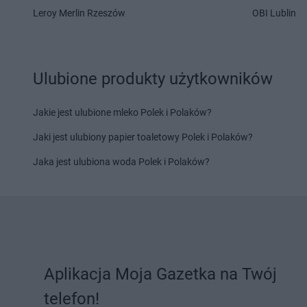
Delikatesy Centrum
Gdów
Delikatesy Centrum
Leroy Merlin Rzeszów
OBI Lublin
Delikatesy Centrum
Gdynia
Delikatesy Centrum
Delikatesy Centrum
Giedlarowa
Delikatesy Centrum
Delikatesy Centrum
Gierlachów
Łańcucka
Delikatesy Centrum
Gilowice
Delikatesy Centrum
Ulubione produkty użytkowników
Delikatesy Centrum
Giżycko
Delikatesy Centrum
Delikatesy Centrum
Gliwice
Jakie jest ulubione mleko Polek i Polaków?
Delikatesy Centrum
Hajnówka
Delikatesy Centrum
Jaki jest ulubiony papier toaletowy Polek i Polaków?
Delikatesy Centrum
Hańsk
Delikatesy Centrum
Pierwszy
Delikatesy Centrum
Jaka jest ulubiona woda Polek i Polaków?
Delikatesy Centrum
Imielin
Delikatesy Centrum
Delikatesy Centrum
Inowrocław
Delikatesy Centrum
Delikatesy Centrum
Jabłonka
Delikatesy Centrum
Delikatesy Centrum
Jadowniki
Delikatesy Centrum
Delikatesy Centrum
Janikowo
Rosielna
Aplikacja Moja Gazetka na Twój
Delikatesy Centrum
Janów
Delikatesy Centrum
telefon!
Podlaski
Delikatesy Centrum