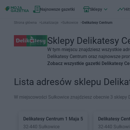
Najnowsze gazetki
Sklepy
Hit
Strona główna
>
Lokalizacje
>
Sułkowice
>
Delikatesy Centrum
Sklepy Delikatesy C
W tym miejscu znajdziesz wszystkie adr
Delikatesy Centrum oraz najnowsze prom
Zobacz wszystkie gazetki Delikatesy C
Lista adresów sklepu Delik
W miejscowości Sułkowice znajdziesz obecnie 3 sklepy 
Delikatesy Centrum
1 Maja 5
Delikatesy Cen
32-440 Sułkowice
32-440 Sułkowi