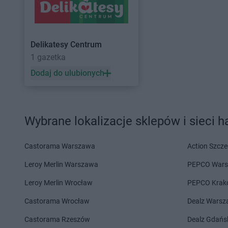
Delikatesy Centrum
Chełm
Delikatesy Centrum
Delikatesy Centrum
Chełm Śląski
Delikatesy Centrum
Delikatesy Centrum
Chlewiska
Delikatesy Centrum
Delikatesy Centrum
Delikatesy Centrum
Dąbrowa
Delikatesy Centrum
1 gazetka
Tarnowska
Delikatesy Centrum
Delikatesy Centrum
Dąbrówki
Delikatesy Centrum
Dodaj do ulubionych
Delikatesy Centrum
Daleszyce
Delikatesy Centrum
Delikatesy Centrum
Dankowice
Zdrój
Delikatesy Centrum
Dębica
Delikatesy Centrum
Wybrane lokalizacje sklepów i sieci 
Delikatesy Centrum
Dębki
Delikatesy Centrum
Delikatesy Centrum
Elbląg
Castorama Warszawa
Action Szcze
Delikatesy Centrum
Fałków
Delikatesy Centrum
Leroy Merlin Warszawa
PEPCO War
Delikatesy Centrum
Gąbin
Delikatesy Centrum
Leroy Merlin Wrocław
PEPCO Krak
Delikatesy Centrum
Garnek
Delikatesy Centrum
Castorama Wrocław
Dealz Wars
Delikatesy Centrum
Małopolski
Gawłuszowice
Delikatesy Centrum
Castorama Rzeszów
Dealz Gdańs