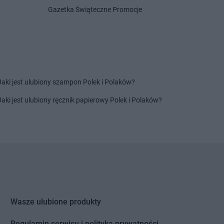
Centrum
Grabownica
Delikatesy Centrum
Grotniki
Gazetka Świąteczne Promocje
Delikatesy Centrum
Grudna
Centrum
Grajewo
Górna
Centrum
Grębów
Delikatesy Centrum
Grybów
Centrum
Gródek nad
Delikatesy Centrum
Gryfino
Delikatesy Centrum
Gubin
Centrum
Grodków
Jaki jest ulubiony szampon Polek i Polaków?
Centrum
Horodło
Delikatesy Centrum
Hyżne
Jaki jest ulubiony ręcznik papierowy Polek i Polaków?
Centrum
Hrubieszów
Centrum
Humniska
Centrum
Iwkowa
Centrum
Izbica
Centrum
Jelenia Góra
Delikatesy Centrum
Jonkowo
Centrum
Jeleśnia
Delikatesy Centrum
Jordanów
Centrum
Jemielnica
Delikatesy Centrum
Józefów
Wasze ulubione produkty
Centrum
Jenin
Delikatesy Centrum
Jurków
Centrum
Regulamin serwisu i polityka prywatności