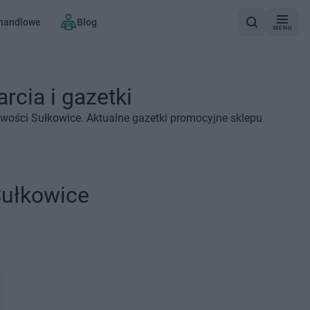
 handlowe
Blog
MENU
rcia i gazetki
owości Sułkowice. Aktualne gazetki promocyjne sklepu
Sułkowice