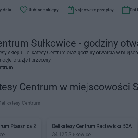
y dnia
Ulubione sklepy
Najnowsze przepisy
Dni
entrum Sułkowice - godziny otwa
esy sklepu Delikatesy Centrum oraz godziny otwarcia w miejsc
ocje, okazje i przeceny.
entrum
atesy Centrum w miejscowości 
Delikatesy Centrum.
trum
Ptasznica 2
Delikatesy Centrum
Racławicka 53A
ce
34-125 Sułkowice