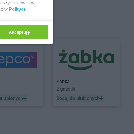
Centrum
Brudzeń
Delikatesy Centrum
Bukowsko
 naszych serwisów
Delikatesy Centrum
Busko-Zdrój
esz w
Polityce
Centrum
Brusy
Delikatesy Centrum
Centrum
Brzączowice
Buszkowiczki
Centrum
Brzeszcze
Delikatesy Centrum
Byczyna
Akceptuję
Centrum
Brzezinka
Delikatesy Centrum
Bydgoszcz
Centrum
Brzeziny
Delikatesy Centrum
Bystra
Centrum
Brzezna
Podhalańska
Centrum
Brzeźnica
Delikatesy Centrum
Bystry
Centrum
Brzostek
Delikatesy Centrum
Bystrzyca
Centrum
Brzoza
Kłodzka
Centrum
Brzóza
Delikatesy Centrum
Bytom
Żabka
a
2 gazetki
 ulubionych
Dodaj do ulubionych
Centrum
Ciężkowice
Delikatesy Centrum
Czernichów
Centrum
Cmolas
Delikatesy Centrum
Częstochowa
Centrum
Czarna
Delikatesy Centrum
Czubrowice
Centrum
Czarna
Delikatesy Centrum
Czudec