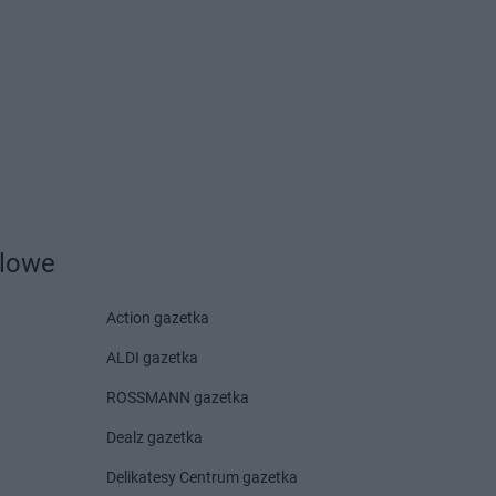
Centrum
Czarnków
Centrum
Czchów
Centrum
Czeladź
Centrum
Drwinia
Delikatesy Centrum
Centrum
Dubiecko
Dziekanowice
Centrum
Dwikozy
Delikatesy Centrum
Dziergowice
Centrum
Dydnia
Delikatesy Centrum
Dzikowiec
Centrum
Dynów
Centrum
Działoszyn
dlowe
Action gazetka
Centrum
Frysztak
ALDI gazetka
Centrum
Gorzyce
Delikatesy Centrum
Grodzisk
ROSSMANN gazetka
Centrum
Gostyń
Delikatesy Centrum
Grodzisk
Dealz gazetka
Centrum
Gostynin
Mazowiecki
Centrum
Grabowiec
Delikatesy Centrum
Gromnik
Delikatesy Centrum gazetka