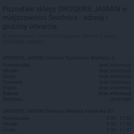
Pozostałe sklepy DROGERIE JASMIN w
miejscowości Świdnica - adresy i
godziny otwarcia
W miejscowości Świdnica znajdziesz obecnie 2 sklepy
DROGERIE JASMIN.
DROGERIE JASMIN
Świdnica
Kazimierza Wielkiego 2
Poniedziałek:
brak informacji
Wtorek:
brak informacji
Środa:
brak informacji
Czwartek:
brak informacji
Piątek:
brak informacji
Sobota:
brak informacji
Niedziela:
zamknięte
DROGERIE JASMIN
Świdnica
Mikołaja Kopernika 9D
Poniedziałek:
9:30 - 17:30
Wtorek:
9:30 - 17:30
Środa:
9:30 - 17:30