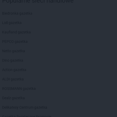
Popularne sieci handlowe
Biedronka gazetka
Lidl gazetka
Kaufland gazetka
PEPCO gazetka
Netto gazetka
Dino gazetka
Action gazetka
ALDI gazetka
ROSSMANN gazetka
Dealz gazetka
Delikatesy Centrum gazetka
Gazetka Świąteczne Promocje