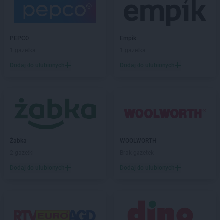
DROGERIE JASMIN
Szczucin
DROGERIE JASMIN
Szubin
DROGERIE JASMIN
Szydłowiec
PEPCO
Empik
DROGERIE JASMIN
Ścinawa
1 gazetka
1 gazetka
DROGERIE JASMIN
Śmigiel
Dodaj do ulubionych
Dodaj do ulubionych
DROGERIE JASMIN
Świdnica
DROGERIE JASMIN
Świdwin
DROGERIE JASMIN
Tczew
DROGERIE JASMIN
Toruń
DROGERIE JASMIN
Ułęż
Żabka
WOOLWORTH
DROGERIE JASMIN
Węgierska Górka
2 gazetki
Brak gazetek
DROGERIE JASMIN
Więcbork
Dodaj do ulubionych
Dodaj do ulubionych
DROGERIE JASMIN
Wiele
DROGERIE JASMIN
Wieruszów
DROGERIE JASMIN
Wolin
DROGERIE JASMIN
Wrocław