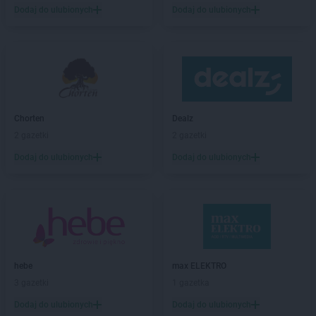
DROGERIE JASMIN
Kartuzy
Dodaj do ulubionych
Dodaj do ulubionych
DROGERIE JASMIN
Kazimierz Biskupi
DROGERIE JASMIN
Kcynia
DROGERIE JASMIN
Kępno
DROGERIE JASMIN
Kielce
DROGERIE JASMIN
Kiełpino
DROGERIE JASMIN
Klikuszowa
Chorten
Dealz
DROGERIE JASMIN
Kłodawa
2 gazetki
2 gazetki
DROGERIE JASMIN
Kłodzko
Dodaj do ulubionych
Dodaj do ulubionych
DROGERIE JASMIN
Koło
DROGERIE JASMIN
Konin
DROGERIE JASMIN
Koronowo
DROGERIE JASMIN
Kościan
DROGERIE JASMIN
Kostrzyn nad Odrą
DROGERIE JASMIN
Koszalin
DROGERIE JASMIN
Kożuchów
hebe
max ELEKTRO
DROGERIE JASMIN
Kraków
3 gazetki
1 gazetka
DROGERIE JASMIN
Kruszwica
Dodaj do ulubionych
Dodaj do ulubionych
DROGERIE JASMIN
Kwidzyn