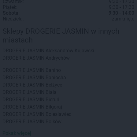
Czwartek:
9:30 - 17:30
Piątek:
9:30 - 17:30
Sobota:
9:30 - 14:00
Niedziela:
zamknięte
Sklepy DROGERIE JASMIN w innych
miastach
DROGERIE JASMIN
Aleksandrów Kujawski
DROGERIE JASMIN
Andrychów
DROGERIE JASMIN
Banino
DROGERIE JASMIN
Baniocha
DROGERIE JASMIN
Bełżyce
DROGERIE JASMIN
Biała
DROGERIE JASMIN
Bieruń
DROGERIE JASMIN
Biłgoraj
DROGERIE JASMIN
Bolesławiec
DROGERIE JASMIN
Bolków
Pokaż więcej
DROGERIE JASMIN
Celestynów