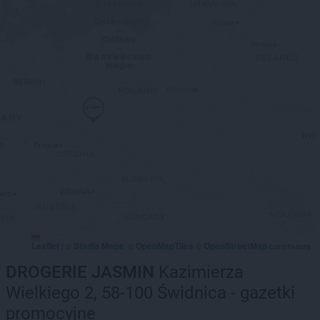
Leaflet
Stadia Maps
OpenMapTiles
OpenStreetMap
|
©
, ©
©
contributors
DROGERIE JASMIN
Kazimierza
Wielkiego 2, 58-100 Świdnica - gazetki
promocyjne