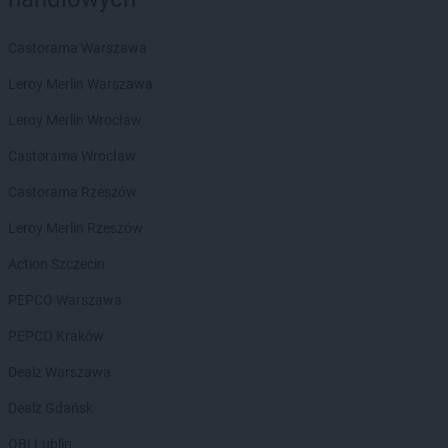
hebe
Łomża
hebe
Łowicz
Castorama Warszawa
Leroy Merlin Warszawa
hebe
Lębork
hebe
Legionowo
Leroy Merlin Wrocław
hebe
Legnica
Castorama Wrocław
hebe
Leszno
hebe
Lipienice
Castorama Rzeszów
hebe
Lubań
Leroy Merlin Rzeszów
hebe
Lubartów
hebe
Lubin
Action Szczecin
hebe
Lublin
PEPCO Warszawa
hebe
Lubliniec
PEPCO Kraków
hebe
Mielec
hebe
Mikołów
Dealz Warszawa
hebe
Mława
Dealz Gdańsk
hebe
Modlniczka
hebe
Mosty
OBI Lublin