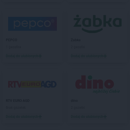
hebe
Dęblin
hebe
Działdowo
hebe
Dzierżoniów
hebe
Elbląg
hebe
Ełk
PEPCO
Żabka
hebe
Garwolin
1 gazetka
2 gazetki
hebe
Gdańsk
Dodaj do ulubionych
Dodaj do ulubionych
hebe
Gdynia
hebe
Giżycko
hebe
Gliwice
hebe
Głogów
hebe
Gniezno
hebe
Gorlice
RTV EURO AGD
dino
hebe
Gorzów Wielkopolski
Brak gazetek
2 gazetki
hebe
Grajewo
hebe
Grójec
Dodaj do ulubionych
Dodaj do ulubionych
hebe
Grudziądz
hebe
Gryfino