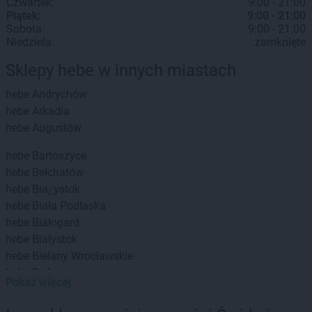
Czwartek:
9:00 - 21:00
Piątek:
9:00 - 21:00
Sobota:
9:00 - 21:00
Niedziela:
zamknięte
Sklepy hebe w innych miastach
hebe
Andrychów
hebe
Arkadia
hebe
Augustów
hebe
Bartoszyce
hebe
Bełchatów
hebe
Bia¿ystok
hebe
Biała Podlaska
hebe
Białogard
hebe
Białystok
hebe
Bielany Wrocławskie
hebe
Bielawa
Pokaż więcej
hebe
Bielsko-Biała
hebe
Biłgoraj