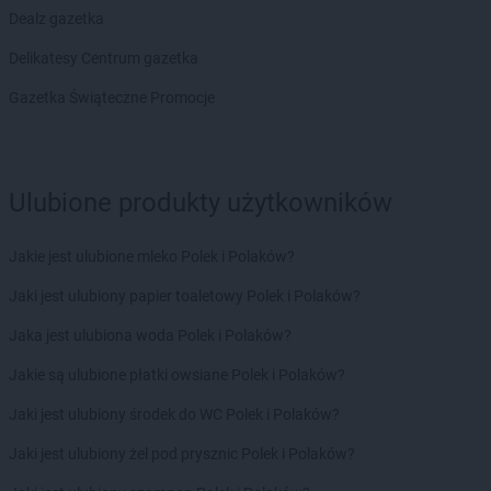
hebe
Ostrów Wielkopolski
Dealz gazetka
hebe
Oświęcim
Delikatesy Centrum gazetka
hebe
Otwock
hebe
Ozorków
Gazetka Świąteczne Promocje
hebe
Pabianice
hebe
Piaseczno
hebe
Piastów
Ulubione produkty użytkowników
hebe
Piekary Śląskie
hebe
Piła
Jakie jest ulubione mleko Polek i Polaków?
hebe
Piotrków Trybunalski
hebe
Pisz
Jaki jest ulubiony papier toaletowy Polek i Polaków?
hebe
Plaza
Jaka jest ulubiona woda Polek i Polaków?
hebe
Płock
hebe
Police
Jakie są ulubione płatki owsiane Polek i Polaków?
hebe
Polkowice
Jaki jest ulubiony środek do WC Polek i Polaków?
hebe
Poznań
hebe
Pruszcz Gdański
Jaki jest ulubiony żel pod prysznic Polek i Polaków?
hebe
Pruszków