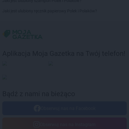
Jaki jest ulubiony szampon Polek i Polaków?
hebe
Przasnysz
hebe
Przemyśl
Jaki jest ulubiony ręcznik papierowy Polek i Polaków?
hebe
Pszczyna
hebe
Puławy
hebe
Pułtusk
hebe
Racibórz
hebe
Radom
Aplikacja Moja Gazetka na Twój telefon!
hebe
Radomsko
hebe
Radzymin
hebe
Radzyń Podlaski
hebe
Rawa Mazowiecka
hebe
Rawicz
hebe
Reda
Bądź z nami na bieżąco
hebe
Rumia
hebe
Ruszowice
Obserwuj nas na Facebook
hebe
Rybnik
hebe
Rzeszów
Obserwuj nas na Instagram
hebe
Sandomierz