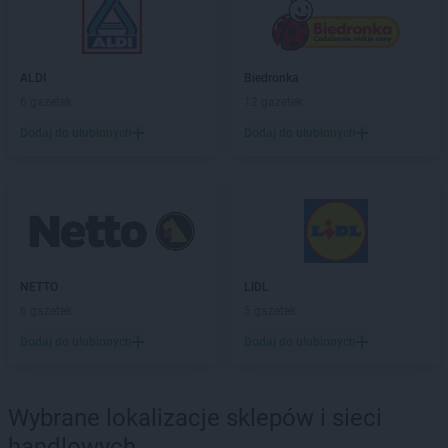
hebe
Kłodzko
hebe
Konin
hebe
Kosakowo
ALDI
Biedronka
hebe
Kościerzyna
6 gazetek
12 gazetek
hebe
Kostrzyn
Dodaj do ulubionych
Dodaj do ulubionych
hebe
Kostrzyn nad Odrą
hebe
Koszalin
hebe
Koziegłowy
hebe
Kozienice
hebe
Kraków
hebe
Krasne
hebe
Krosno
NETTO
LIDL
hebe
Krotoszyn
6 gazetek
5 gazetek
hebe
Kwidzyn
Dodaj do ulubionych
Dodaj do ulubionych
hebe
Łask
hebe
Łęczna
Wybrane lokalizacje sklepów i sieci
hebe
Łódź
handlowych
hebe
Łomianki