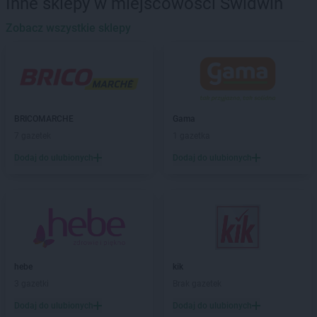
Inne sklepy w miejscowości Świdwin
hebe
Bochnia
hebe
Zobacz wszystkie sklepy
Bolesławiec
hebe
Brzeg
hebe
Budzistowo
hebe
Busko-Zdrój
hebe
Bydgoszcz
hebe
Bytom
BRICOMARCHE
Gama
7 gazetek
1 gazetka
hebe
Chełm
hebe
Chełmno
Dodaj do ulubionych
Dodaj do ulubionych
hebe
Chodzież
hebe
Chorzów
hebe
Ciechanów
hebe
Cieszyn
hebe
Czeladź
hebe
Częstochowa
hebe
kik
3 gazetki
Brak gazetek
hebe
Dąbrowa Górnicza
hebe
Dębica
Dodaj do ulubionych
Dodaj do ulubionych