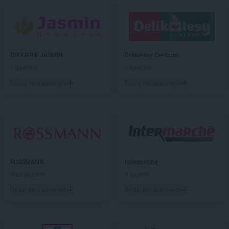
hebe
Gubin
hebe
Hajnówka
hebe
Hrubieszów
DROGERIE JASMIN
Delikatesy Centrum
hebe
Iława
1 gazetka
1 gazetka
hebe
Inowrocław
Dodaj do ulubionych
Dodaj do ulubionych
hebe
Janki
hebe
Jarocin
hebe
Jarosław
hebe
Jastrzębie-Zdrój
hebe
Jawor
hebe
Jelenia Góra
ROSSMANN
Intermarche
Brak gazetek
4 gazetki
hebe
Kalisz
Dodaj do ulubionych
Dodaj do ulubionych
hebe
Katowice
hebe
Kędzierzyn-Koźle
hebe
Kętrzyn
hebe
Kielce