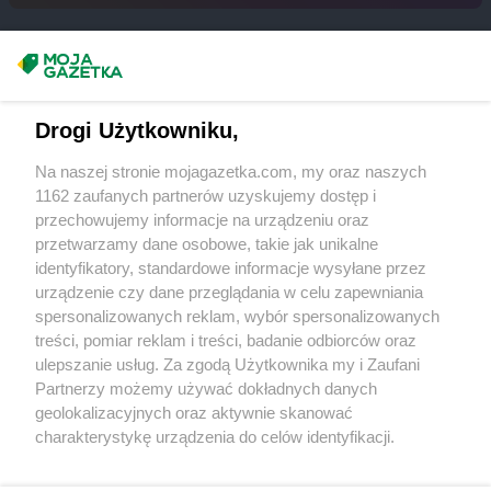
hebe
Sędziszów Małopolski
hebe
Siedlce
Masz sugestie lub pytania?
hebe
Sieradz
hebe
Sierpc
Napisz do nas:
support@mojagazetka.com
Drogi Użytkowniku,
hebe
Skarżysko-Kamienna
Współpraca z nami
hebe
Skierniewice
Na naszej stronie mojagazetka.com, my oraz naszych
hebe
Słupsk
Zobacz szczegóły
1162 zaufanych partnerów uzyskujemy dostęp i
hebe
Sokółka
Retail Radar – analiza rynku
przechowujemy informacje na urządzeniu oraz
hebe
Sokołów Podlaski
przetwarzamy dane osobowe, takie jak unikalne
hebe
Solec Kujawski
identyfikatory, standardowe informacje wysyłane przez
Wasze ulubione produkty
hebe
Sopot
urządzenie czy dane przeglądania w celu zapewniania
hebe
Sosnowiec
spersonalizowanych reklam, wybór spersonalizowanych
Regulamin serwisu i polityka prywatności
hebe
treści, pomiar reklam i treści, badanie odbiorców oraz
Stalowa Wola
ulepszanie usług. Za zgodą Użytkownika my i Zaufani
hebe
Starachowice
Mapa strony
Partnerzy możemy używać dokładnych danych
hebe
Starogard Gdański
geolokalizacyjnych oraz aktywnie skanować
hebe
Stojadła
Zawsze najnowsze gazetki w naszej
Wszystkie miasta z lokalizacjami sklepów
charakterystykę urządzenia do celów identyfikacji.
hebe
Strzelce Opolskie
Ponieważ cenimy Twoją prywatność, prosimy o zgodę na
aplikacji
hebe
Sulechów
korzystanie z tych technologii poprzez kliknięcie