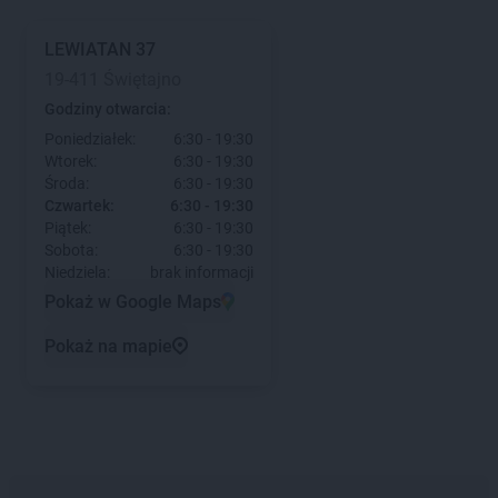
LEWIATAN
37
19-411 Świętajno
Godziny otwarcia:
Poniedziałek:
6:30 - 19:30
Wtorek:
6:30 - 19:30
Środa:
6:30 - 19:30
Czwartek:
6:30 - 19:30
Piątek:
6:30 - 19:30
Sobota:
6:30 - 19:30
Niedziela:
brak informacji
Pokaż w Google Maps
Pokaż na mapie