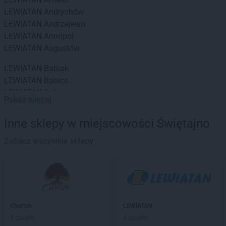
LEWIATAN
Andrychów
LEWIATAN
Andrzejewo
LEWIATAN
Annopol
LEWIATAN
Augustów
LEWIATAN
Babiak
LEWIATAN
Babice
LEWIATAN
Babin
Pokaż więcej
LEWIATAN
Baborów
LEWIATAN
Baboszewo
Inne sklepy w miejscowości Świętajno
LEWIATAN
Baciuty
LEWIATAN
Zobacz wszystkie sklepy
Bąkowo
LEWIATAN
Baligród
LEWIATAN
Balin
LEWIATAN
Banino
LEWIATAN
Baranowo
LEWIATAN
Barcino
Chorten
LEWIATAN
LEWIATAN
Barczewo
2 gazetki
4 gazetki
LEWIATAN
Bargłów Kościelny