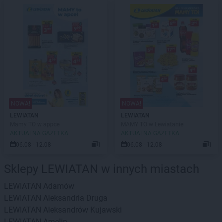
NOWA!
NOWA!
LEWIATAN
LEWIATAN
Mamy TO w appce
MAMY TO w Lewiatanie
AKTUALNA GAZETKA
AKTUALNA GAZETKA
06.08 - 12.08
1
06.08 - 12.08
1
Sklepy LEWIATAN w innych miastach
LEWIATAN
Adamów
LEWIATAN
Aleksandria Druga
LEWIATAN
Aleksandrów Kujawski
LEWIATAN
Amelin