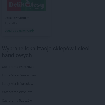
Stokrotka Market
Dąbrowa Górnicza
Stokrotka Market
Dąbrówki
Delikatesy Centrum
Stokrotka Market
Dębowa Kłoda
1 gazetka
Stokrotka Market
Dobrzyniewo Duże
Stokrotka Market
Dołhobyczów
Dodaj do ulubionych
Stokrotka Market
Dorohusk-Osada
Stokrotka Market
Drelów
Stokrotka Market
Drezdenko
Wybrane lokalizacje sklepów i sieci
Stokrotka Market
Drygały
handlowych
Stokrotka Market
Dzierżoniów
Stokrotka Market
Dziewkowice
Castorama Warszawa
Stokrotka Market
Elbląg
Leroy Merlin Warszawa
Stokrotka Market
Ełk
Leroy Merlin Wrocław
Stokrotka Market
Fabianki
Castorama Wrocław
Stokrotka Market
Filipów
Stokrotka Market
Firlej
Castorama Rzeszów