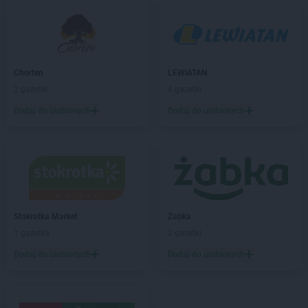
Stokrotka Market
Bodzentyn
Stokrotka Market
Borne Sulinowo
Stokrotka Market
Bralin
Stokrotka Market
Branice
Stokrotka Market
Bratkowice
Chorten
LEWIATAN
Stokrotka Market
Brzeg
2 gazetki
4 gazetki
Stokrotka Market
Brzeg Dolny
Dodaj do ulubionych
Dodaj do ulubionych
Stokrotka Market
Brzesko
Stokrotka Market
Bydgoszcz
Stokrotka Market
Bytom
Stokrotka Market
Chełm
Stokrotka Market
Chorzelów
Stokrotka Market
Chorzów
Stokrotka Market
Żabka
Stokrotka Market
Chrzanów
1 gazetka
2 gazetki
Stokrotka Market
Ciasna
Dodaj do ulubionych
Dodaj do ulubionych
Stokrotka Market
Cyców
Stokrotka Market
Czarna Białostocka
Stokrotka Market
Ćmielów