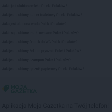
Stokrotka Market
Karlino
Jakie jest ulubione mleko Polek i Polaków?
Stokrotka Market
Karpacz
Stokrotka Market
Katowice
Jaki jest ulubiony papier toaletowy Polek i Polaków?
Stokrotka Market
Kcynia
Jaka jest ulubiona woda Polek i Polaków?
Stokrotka Market
Kędzierzyn-Koźle
Stokrotka Market
Kijany
Jakie są ulubione płatki owsiane Polek i Polaków?
Stokrotka Market
Kluczbork
Jaki jest ulubiony środek do WC Polek i Polaków?
Stokrotka Market
Knurów
Stokrotka Market
Kobyłka
Jaki jest ulubiony żel pod prysznic Polek i Polaków?
Stokrotka Market
Kochanów Wieniawski
Jaki jest ulubiony szampon Polek i Polaków?
Stokrotka Market
Kodeń
Stokrotka Market
Kolbuszowa
Jaki jest ulubiony ręcznik papierowy Polek i Polaków?
Stokrotka Market
Kołobrzeg
Stokrotka Market
Koluszki
Stokrotka Market
Komarów-Osada
Stokrotka Market
Komarówka Podlaska
Stokrotka Market
Końskie
Stokrotka Market
Konstantynów-Kolonia
Aplikacja Moja Gazetka na Twój telefon!
Stokrotka Market
Kostomłoty