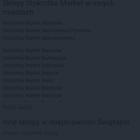
Sklepy Stokrotka Market w innych
miastach
Stokrotka Market
Abramów
Stokrotka Market
Abramowice Prywatne
Stokrotka Market
Aleksandrówka
Stokrotka Market
Baranów
Stokrotka Market
Bartoszyce
Stokrotka Market
Bełchatów
Stokrotka Market
Bełżyce
Stokrotka Market
Biała
Stokrotka Market
Białopole
Stokrotka Market
Białystok
Stokrotka Market
Bielsko-Biała
Pokaż więcej
Stokrotka Market
Bierzwnik
Stokrotka Market
Biłgoraj
Inne sklepy w miejscowości Świętajno
Stokrotka Market
Biszcza
Stokrotka Market
Zobacz wszystkie sklepy
Błędów