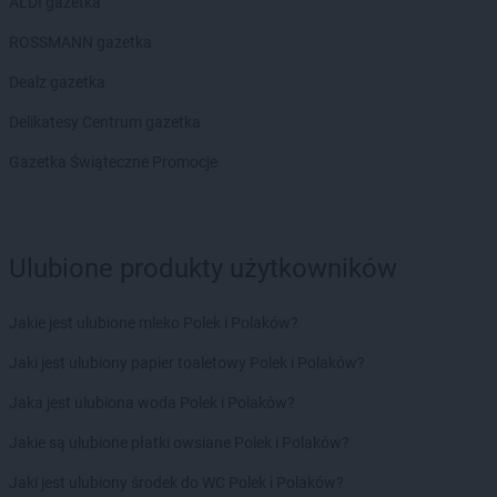
ALDI gazetka
Stokrotka Market
Jacentów
ROSSMANN gazetka
Stokrotka Market
Jarocin
Dealz gazetka
Stokrotka Market
Jasieniec
Stokrotka Market
Jastrzębia
Delikatesy Centrum gazetka
Stokrotka Market
Jastrzębie-Zdrój
Gazetka Świąteczne Promocje
Stokrotka Market
Jaworzno
Stokrotka Market
Jedlińsk
Stokrotka Market
Jedwabno
Stokrotka Market
Jejkowice
Ulubione produkty użytkowników
Stokrotka Market
Józefów
Stokrotka Market
Józefów nad Wisłą
Jakie jest ulubione mleko Polek i Polaków?
Stokrotka Market
Juchnowiec Kościelny
Jaki jest ulubiony papier toaletowy Polek i Polaków?
Stokrotka Market
Kalej
Stokrotka Market
Kalisz
Jaka jest ulubiona woda Polek i Polaków?
Stokrotka Market
Kamień
Jakie są ulubione płatki owsiane Polek i Polaków?
Stokrotka Market
Kamionka
Stokrotka Market
Karczmiska Pierwsze
Jaki jest ulubiony środek do WC Polek i Polaków?