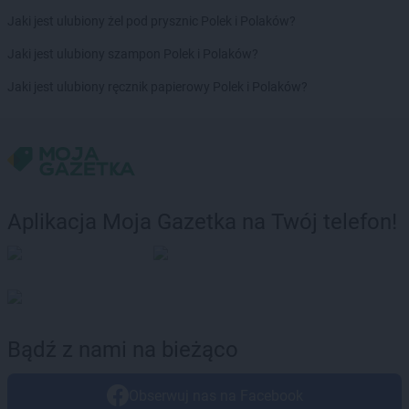
Stokrotka Market
Karlino
Jaki jest ulubiony żel pod prysznic Polek i Polaków?
Stokrotka Market
Karpacz
Stokrotka Market
Katowice
Jaki jest ulubiony szampon Polek i Polaków?
Stokrotka Market
Kcynia
Jaki jest ulubiony ręcznik papierowy Polek i Polaków?
Stokrotka Market
Kędzierzyn-Koźle
Stokrotka Market
Kijany
Stokrotka Market
Kluczbork
Stokrotka Market
Knurów
Stokrotka Market
Kobyłka
Stokrotka Market
Kochanów Wieniawski
Aplikacja Moja Gazetka na Twój telefon!
Stokrotka Market
Kodeń
Stokrotka Market
Kolbuszowa
Stokrotka Market
Kołobrzeg
Stokrotka Market
Koluszki
Stokrotka Market
Komarów-Osada
Stokrotka Market
Komarówka Podlaska
Bądź z nami na bieżąco
Stokrotka Market
Końskie
Stokrotka Market
Konstantynów-Kolonia
Obserwuj nas na Facebook
Stokrotka Market
Kostomłoty