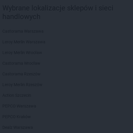
Wybrane lokalizacje sklepów i sieci
Stokrotka Market
Dąbrowa Górnicza
handlowych
Stokrotka Market
Dąbrówki
Stokrotka Market
Dębowa Kłoda
Stokrotka Market
Dobrzyniewo Duże
Castorama Warszawa
Stokrotka Market
Dołhobyczów
Leroy Merlin Warszawa
Stokrotka Market
Dorohusk-Osada
Stokrotka Market
Drelów
Leroy Merlin Wrocław
Stokrotka Market
Drezdenko
Castorama Wrocław
Stokrotka Market
Drygały
Stokrotka Market
Dzierżoniów
Castorama Rzeszów
Stokrotka Market
Dziewkowice
Leroy Merlin Rzeszów
Stokrotka Market
Elbląg
Action Szczecin
Stokrotka Market
Ełk
PEPCO Warszawa
Stokrotka Market
Fabianki
PEPCO Kraków
Stokrotka Market
Filipów
Stokrotka Market
Firlej
Dealz Warszawa