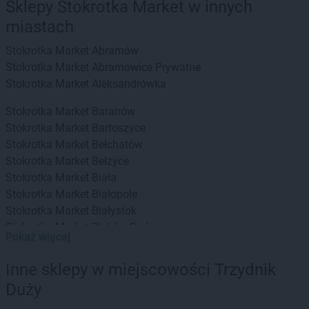
Sklepy Stokrotka Market w innych
miastach
Stokrotka Market
Abramów
Stokrotka Market
Abramowice Prywatne
Stokrotka Market
Aleksandrówka
Stokrotka Market
Baranów
Stokrotka Market
Bartoszyce
Stokrotka Market
Bełchatów
Stokrotka Market
Bełżyce
Stokrotka Market
Biała
Stokrotka Market
Białopole
Stokrotka Market
Białystok
Stokrotka Market
Bielsko-Biała
Pokaż więcej
Stokrotka Market
Bierzwnik
Stokrotka Market
Biłgoraj
Inne sklepy w miejscowości Trzydnik
Stokrotka Market
Biszcza
Duży
Stokrotka Market
Błędów