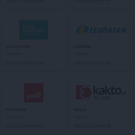
Dodaj do ulubionych
Dodaj do ulubionych
LEWIATAN
Barlinek
LEWIATAN
Bartniczka
LEWIATAN
Bartoszyce
LEWIATAN
Barwałd Dolny
LEWIATAN
Barwice
LEWIATAN
Batorz
LEWIATAN
Bębło
max ELEKTRO
LEWIATAN
LEWIATAN
Będzin
1 gazetka
4 gazetki
LEWIATAN
Bejsce
Dodaj do ulubionych
Dodaj do ulubionych
LEWIATAN
Bełk
LEWIATAN
Bełżyce
LEWIATAN
Benice
LEWIATAN
Bęsia
LEWIATAN
Bestwina
LEWIATAN
Bestwinka
POLOmarket
kakto.pl
LEWIATAN
Biadoliny Szlacheckie
11 gazetek
1 gazetka
LEWIATAN
Biała
LEWIATAN
Biała Druga
Dodaj do ulubionych
Dodaj do ulubionych
LEWIATAN
Biała Piska