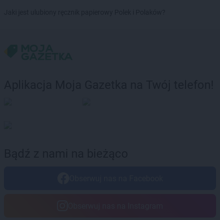
LEWIATAN
Bytom
Jaki jest ulubiony ręcznik papierowy Polek i Polaków?
LEWIATAN
Bytoń
LEWIATAN
Cekcyn
LEWIATAN
Cerkwica
LEWIATAN
Cewków
LEWIATAN
Chechło
Aplikacja Moja Gazetka na Twój telefon!
LEWIATAN
Chełm
LEWIATAN
Chełm Śląski
LEWIATAN
Chełmiec
LEWIATAN
Chlewiska
LEWIATAN
Chmielek
LEWIATAN
Chmielno
Bądź z nami na bieżąco
LEWIATAN
Choceń
LEWIATAN
Chochołów
Obserwuj nas na Facebook
LEWIATAN
Chocianów
LEWIATAN
Chodecz
LEWIATAN
Chodów
Obserwuj nas na Instagram
LEWIATAN
Chodzież