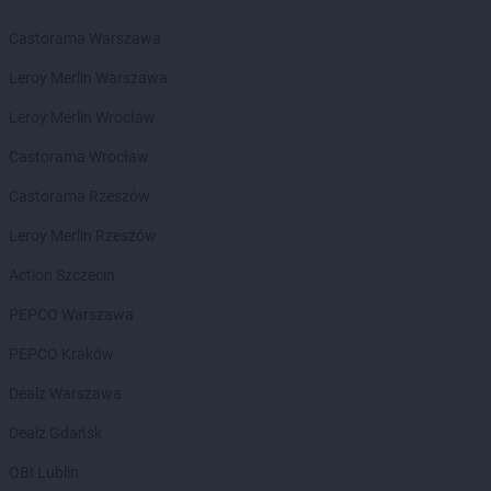
LEWIATAN
Borowno
Castorama Warszawa
LEWIATAN
Borowo
LEWIATAN
Borowy Młyn
Leroy Merlin Warszawa
LEWIATAN
Borucino
Leroy Merlin Wrocław
LEWIATAN
Borzęcin Mały
LEWIATAN
Bożejowice
Castorama Wrocław
LEWIATAN
Bożepole Wielkie
Castorama Rzeszów
LEWIATAN
Bożewo
LEWIATAN
Bralin
Leroy Merlin Rzeszów
LEWIATAN
Braniewo
Action Szczecin
LEWIATAN
Bratkowice
LEWIATAN
Brenna
PEPCO Warszawa
LEWIATAN
Brenno
PEPCO Kraków
LEWIATAN
Brodnica
LEWIATAN
Brodnica Górna
Dealz Warszawa
LEWIATAN
Brodowe Łąki
Dealz Gdańsk
LEWIATAN
Brożec
LEWIATAN
Brudzeń Duży
OBI Lublin