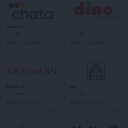
LEWIATAN
Biesal
LEWIATAN
Bieżuń
LEWIATAN
Bilcza
LEWIATAN
Biłgoraj
LEWIATAN
Chata Polska
Biórków Wielki
dino
LEWIATAN
2 gazetki
Biskupice
2 gazetki
LEWIATAN
Biskupie-Kolonia
Dodaj do ulubionych
Dodaj do ulubionych
LEWIATAN
Biskupiec
LEWIATAN
Biszcza
LEWIATAN
Bisztynek
LEWIATAN
Bładnice Dolne
LEWIATAN
Błażek
LEWIATAN
Blizne
ROSSMANN
ALDI
LEWIATAN
Bobolice
Brak gazetek
6 gazetek
LEWIATAN
Bobrek
LEWIATAN
Dodaj do ulubionych
Bobrowa
Dodaj do ulubionych
LEWIATAN
Bobrowniki
LEWIATAN
Bochnia
LEWIATAN
Bodzanów