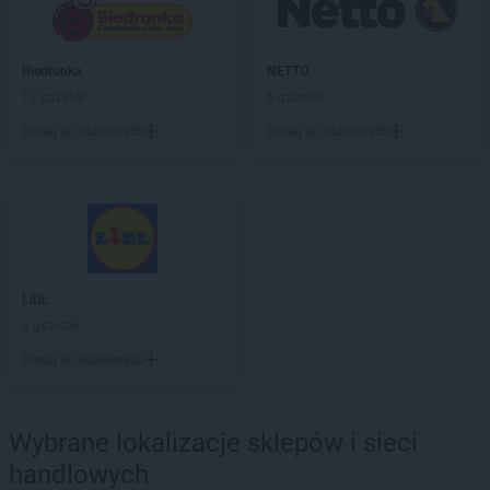
LEWIATAN
Bodzechów
LEWIATAN
Bodzentyn
LEWIATAN
Bogumiłowice
Biedronka
NETTO
LEWIATAN
Bojano
12 gazetek
6 gazetek
LEWIATAN
Bojszowy
Dodaj do ulubionych
Dodaj do ulubionych
LEWIATAN
Bolechowice
LEWIATAN
Bolesław
LEWIATAN
Bolesławiec
LEWIATAN
Bolestraszyce
LEWIATAN
Boleszkowice
LEWIATAN
Bolków
LEWIATAN
Bolszewo
LIDL
LEWIATAN
Bondyrz
5 gazetek
LEWIATAN
Borki
Dodaj do ulubionych
LEWIATAN
Borki Wielkie
LEWIATAN
Boronów
LEWIATAN
Borowa
Wybrane lokalizacje sklepów i sieci
LEWIATAN
Borowe
handlowych
LEWIATAN
Borowie