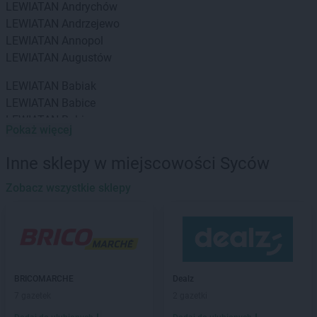
LEWIATAN
Andrychów
LEWIATAN
Andrzejewo
LEWIATAN
Annopol
LEWIATAN
Augustów
LEWIATAN
Babiak
LEWIATAN
Babice
LEWIATAN
Babin
Pokaż więcej
LEWIATAN
Baborów
LEWIATAN
Baboszewo
Inne sklepy w miejscowości Syców
LEWIATAN
Baciuty
LEWIATAN
Zobacz wszystkie sklepy
Bąkowo
LEWIATAN
Baligród
LEWIATAN
Balin
LEWIATAN
Banino
LEWIATAN
Baranowo
LEWIATAN
Barcino
BRICOMARCHE
Dealz
LEWIATAN
Barczewo
7 gazetek
2 gazetki
LEWIATAN
Bargłów Kościelny