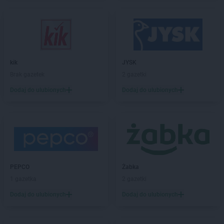
LEWIATAN
Biała Podlaska
LEWIATAN
Białaczów
LEWIATAN
Białka Tatrzańska
LEWIATAN
Białobłocie
LEWIATAN
Białobrzegi
kik
JYSK
LEWIATAN
Białogóra
Brak gazetek
2 gazetki
LEWIATAN
Białopole
Dodaj do ulubionych
Dodaj do ulubionych
LEWIATAN
Biały Bór
LEWIATAN
Biały Kościół
LEWIATAN
Białystok
LEWIATAN
Bielkówko
LEWIATAN
Bielsk
LEWIATAN
Bielsko-Biała
LEWIATAN
Bieńkowice
PEPCO
Żabka
LEWIATAN
Bierawa
1 gazetka
2 gazetki
LEWIATAN
Biernatki
Dodaj do ulubionych
Dodaj do ulubionych
LEWIATAN
Bieruń
LEWIATAN
Bierzewice