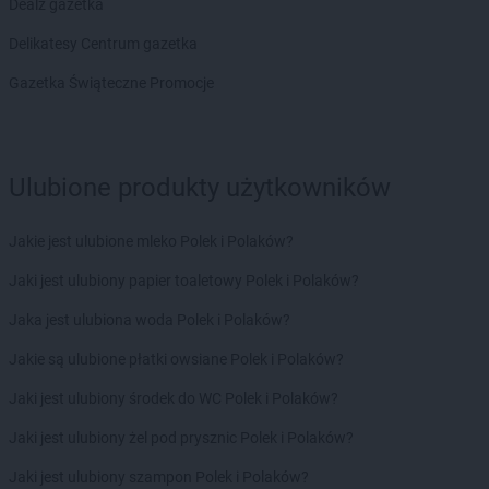
Dealz gazetka
LEWIATAN
Budy Kozickie
LEWIATAN
Budzisław Kościelny
Delikatesy Centrum gazetka
LEWIATAN
Budzów
Gazetka Świąteczne Promocje
LEWIATAN
Budzyń
LEWIATAN
Buk
LEWIATAN
Buków
LEWIATAN
Bukowiec
Ulubione produkty użytkowników
LEWIATAN
Bukowo
LEWIATAN
Bulkowo
Jakie jest ulubione mleko Polek i Polaków?
LEWIATAN
Bulowice
LEWIATAN
Burzec
Jaki jest ulubiony papier toaletowy Polek i Polaków?
LEWIATAN
Buśno
Jaka jest ulubiona woda Polek i Polaków?
LEWIATAN
Bychawa
LEWIATAN
Bydgoszcz
Jakie są ulubione płatki owsiane Polek i Polaków?
LEWIATAN
Bystra
Jaki jest ulubiony środek do WC Polek i Polaków?
LEWIATAN
Bystrzyca
LEWIATAN
Bystrzyca Kłodzka
Jaki jest ulubiony żel pod prysznic Polek i Polaków?
LEWIATAN
Bystrzyca Stara
Jaki jest ulubiony szampon Polek i Polaków?
LEWIATAN
Byszewo