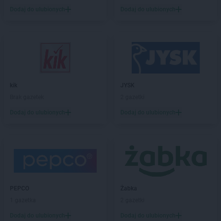
LEWIATAN
Biała Druga
Dodaj do ulubionych
Dodaj do ulubionych
LEWIATAN
Biała Piska
LEWIATAN
Biała Podlaska
LEWIATAN
Białaczów
LEWIATAN
Białka Tatrzańska
LEWIATAN
Białobłocie
LEWIATAN
Białobrzegi
kik
JYSK
LEWIATAN
Białogóra
Brak gazetek
2 gazetki
LEWIATAN
Białopole
Dodaj do ulubionych
Dodaj do ulubionych
LEWIATAN
Biały Bór
LEWIATAN
Biały Kościół
LEWIATAN
Białystok
LEWIATAN
Bielkówko
LEWIATAN
Bielsk
LEWIATAN
Bielsko-Biała
LEWIATAN
Bieńkowice
PEPCO
Żabka
LEWIATAN
Bierawa
1 gazetka
2 gazetki
LEWIATAN
Biernatki
Dodaj do ulubionych
Dodaj do ulubionych