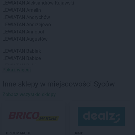
LEWIATAN
Aleksandrów Kujawski
LEWIATAN
Amelin
LEWIATAN
Andrychów
LEWIATAN
Andrzejewo
LEWIATAN
Annopol
LEWIATAN
Augustów
LEWIATAN
Babiak
LEWIATAN
Babice
LEWIATAN
Babin
Pokaż więcej
LEWIATAN
Baborów
LEWIATAN
Baboszewo
Inne sklepy w miejscowości Syców
LEWIATAN
Baciuty
LEWIATAN
Zobacz wszystkie sklepy
Bąkowo
LEWIATAN
Baligród
LEWIATAN
Balin
LEWIATAN
Banino
LEWIATAN
Baranowo
LEWIATAN
Barcino
BRICOMARCHE
Dealz