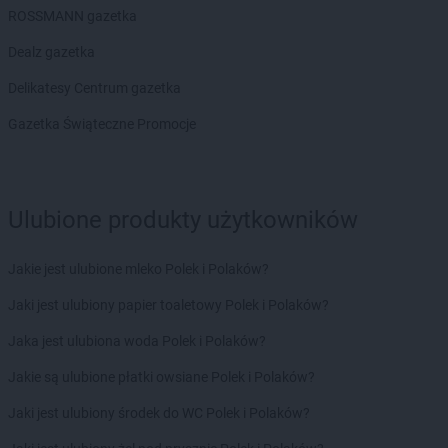
LEWIATAN
Buczkowice
ROSSMANN gazetka
LEWIATAN
Budry
Dealz gazetka
LEWIATAN
Budy Kozickie
LEWIATAN
Budzisław Kościelny
Delikatesy Centrum gazetka
LEWIATAN
Budzów
Gazetka Świąteczne Promocje
LEWIATAN
Budzyń
LEWIATAN
Buk
LEWIATAN
Buków
LEWIATAN
Bukowiec
Ulubione produkty użytkowników
LEWIATAN
Bukowo
LEWIATAN
Bulkowo
Jakie jest ulubione mleko Polek i Polaków?
LEWIATAN
Bulowice
LEWIATAN
Burzec
Jaki jest ulubiony papier toaletowy Polek i Polaków?
LEWIATAN
Buśno
Jaka jest ulubiona woda Polek i Polaków?
LEWIATAN
Bychawa
LEWIATAN
Bydgoszcz
Jakie są ulubione płatki owsiane Polek i Polaków?
LEWIATAN
Bystra
Jaki jest ulubiony środek do WC Polek i Polaków?
LEWIATAN
Bystrzyca
LEWIATAN
Bystrzyca Kłodzka