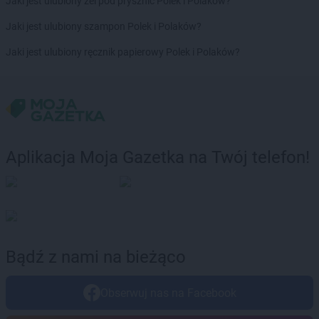
Jaki jest ulubiony żel pod prysznic Polek i Polaków?
LEWIATAN
Bystrzyca Stara
Jaki jest ulubiony szampon Polek i Polaków?
LEWIATAN
Byszewo
LEWIATAN
Bytom
Jaki jest ulubiony ręcznik papierowy Polek i Polaków?
LEWIATAN
Bytoń
LEWIATAN
Cekcyn
LEWIATAN
Cerkwica
LEWIATAN
Cewków
LEWIATAN
Chechło
Aplikacja Moja Gazetka na Twój telefon!
LEWIATAN
Chełm
LEWIATAN
Chełm Śląski
LEWIATAN
Chełmiec
LEWIATAN
Chlewiska
LEWIATAN
Chmielek
LEWIATAN
Chmielno
Bądź z nami na bieżąco
LEWIATAN
Choceń
LEWIATAN
Chochołów
Obserwuj nas na Facebook
LEWIATAN
Chocianów
LEWIATAN
Chodecz