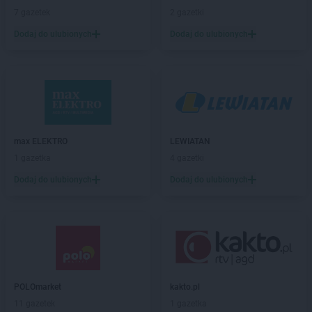
LEWIATAN
Barczewo
7 gazetek
2 gazetki
LEWIATAN
Bargłów Kościelny
Dodaj do ulubionych
Dodaj do ulubionych
LEWIATAN
Barlinek
LEWIATAN
Bartniczka
LEWIATAN
Bartoszyce
LEWIATAN
Barwałd Dolny
LEWIATAN
Barwice
LEWIATAN
Batorz
LEWIATAN
Bębło
max ELEKTRO
LEWIATAN
LEWIATAN
Będzin
1 gazetka
4 gazetki
LEWIATAN
Bejsce
Dodaj do ulubionych
Dodaj do ulubionych
LEWIATAN
Bełk
LEWIATAN
Bełżyce
LEWIATAN
Benice
LEWIATAN
Bęsia
LEWIATAN
Bestwina
LEWIATAN
Bestwinka
POLOmarket
kakto.pl
LEWIATAN
Biadoliny Szlacheckie
11 gazetek
1 gazetka
LEWIATAN
Biała