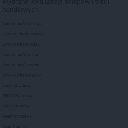
Wybrane lokalizacje sklepów i sieci
LEWIATAN
Borowe
handlowych
LEWIATAN
Borowie
LEWIATAN
Borowno
Castorama Warszawa
LEWIATAN
Borowo
LEWIATAN
Borowy Młyn
Leroy Merlin Warszawa
LEWIATAN
Borucino
Leroy Merlin Wrocław
LEWIATAN
Borzęcin Mały
LEWIATAN
Bożejowice
Castorama Wrocław
LEWIATAN
Bożepole Wielkie
Castorama Rzeszów
LEWIATAN
Bożewo
LEWIATAN
Bralin
Leroy Merlin Rzeszów
LEWIATAN
Braniewo
Action Szczecin
LEWIATAN
Bratkowice
LEWIATAN
Brenna
PEPCO Warszawa
LEWIATAN
Brenno
PEPCO Kraków
LEWIATAN
Brodnica
LEWIATAN
Brodnica Górna
Dealz Warszawa
LEWIATAN
Brodowe Łąki
Dealz Gdańsk