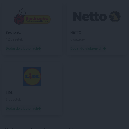
LEWIATAN
Bochnia
LEWIATAN
Bodzanów
LEWIATAN
Bodzechów
LEWIATAN
Bodzentyn
LEWIATAN
Bogumiłowice
Biedronka
NETTO
LEWIATAN
Bojano
12 gazetek
6 gazetek
LEWIATAN
Bojszowy
Dodaj do ulubionych
Dodaj do ulubionych
LEWIATAN
Bolechowice
LEWIATAN
Bolesław
LEWIATAN
Bolesławiec
LEWIATAN
Bolestraszyce
LEWIATAN
Boleszkowice
LEWIATAN
Bolków
LEWIATAN
Bolszewo
LIDL
LEWIATAN
Bondyrz
5 gazetek
LEWIATAN
Borki
Dodaj do ulubionych
LEWIATAN
Borki Wielkie
LEWIATAN
Boronów
LEWIATAN
Borowa