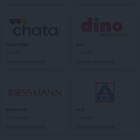
LEWIATAN
Bieruń
LEWIATAN
Bierzewice
LEWIATAN
Biesal
LEWIATAN
Bieżuń
LEWIATAN
Bilcza
LEWIATAN
Biłgoraj
LEWIATAN
Chata Polska
Biórków Wielki
dino
LEWIATAN
2 gazetki
Biskupice
2 gazetki
LEWIATAN
Biskupie-Kolonia
Dodaj do ulubionych
Dodaj do ulubionych
LEWIATAN
Biskupiec
LEWIATAN
Biszcza
LEWIATAN
Bisztynek
LEWIATAN
Bładnice Dolne
LEWIATAN
Błażek
LEWIATAN
Blizne
ROSSMANN
ALDI
LEWIATAN
Bobolice
Brak gazetek
6 gazetek
LEWIATAN
Bobrek
LEWIATAN
Dodaj do ulubionych
Bobrowa
Dodaj do ulubionych
LEWIATAN
Bobrowniki