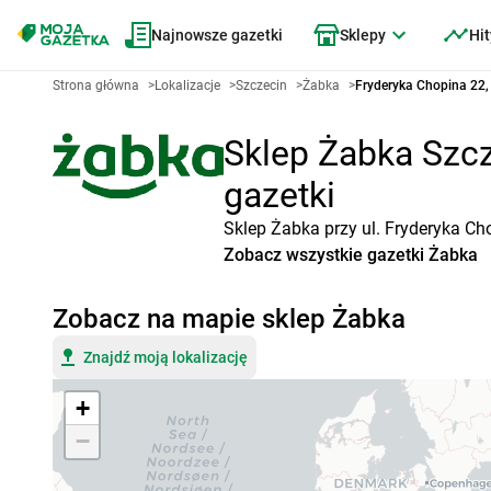
Najnowsze gazetki
Sklepy
Hit
Strona główna
>
Lokalizacje
>
Szczecin
>
Żabka
>
Fryderyka Chopina 22,
Sklep Żabka Szcz
gazetki
Sklep Żabka przy ul. Fryderyka Ch
Zobacz wszystkie gazetki Żabka
Zobacz na mapie sklep Żabka
Znajdź moją lokalizację
+
−