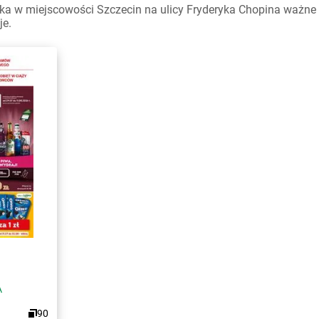
a w miejscowości Szczecin na ulicy Fryderyka Chopina ważne w 
je.
A
90