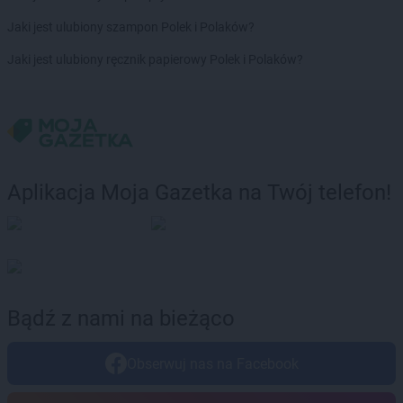
Delikatesy Centrum
Bytom
Jaki jest ulubiony szampon Polek i Polaków?
Delikatesy Centrum
Cergowa
Jaki jest ulubiony ręcznik papierowy Polek i Polaków?
Delikatesy Centrum
Cewice
Delikatesy Centrum
Chałupki
Delikatesy Centrum
Charsznica
Delikatesy Centrum
Chęciny
Delikatesy Centrum
Chełm
Delikatesy Centrum
Chełm Śląski
Aplikacja Moja Gazetka na Twój telefon!
Delikatesy Centrum
Chlewiska
Delikatesy Centrum
Chłopice
Delikatesy Centrum
Chmielnik
Delikatesy Centrum
Chocianów
Delikatesy Centrum
Chodzież
Delikatesy Centrum
Chojna
Bądź z nami na bieżąco
Delikatesy Centrum
Chojnów
Delikatesy Centrum
Chorkówka
Obserwuj nas na Facebook
Delikatesy Centrum
Chorzele
Delikatesy Centrum
Chorzelów