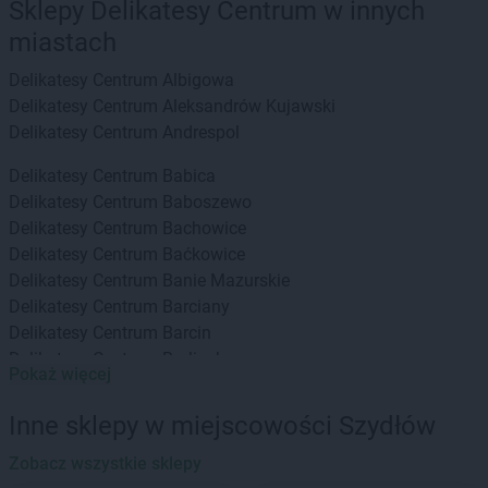
Sklepy Delikatesy Centrum w innych
miastach
Delikatesy Centrum
Albigowa
Delikatesy Centrum
Aleksandrów Kujawski
Delikatesy Centrum
Andrespol
Delikatesy Centrum
Babica
Delikatesy Centrum
Baboszewo
Delikatesy Centrum
Bachowice
Delikatesy Centrum
Baćkowice
Delikatesy Centrum
Banie Mazurskie
Delikatesy Centrum
Barciany
Delikatesy Centrum
Barcin
Delikatesy Centrum
Barlinek
Pokaż więcej
Delikatesy Centrum
Bartoszyce
Delikatesy Centrum
Baruchowo
Inne sklepy w miejscowości Szydłów
Delikatesy Centrum
Barwałd Górny
Delikatesy Centrum
Zobacz wszystkie sklepy
Będzin