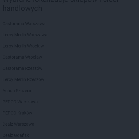
Delikatesy Centrum
Bielsko-Biała
handlowych
Delikatesy Centrum
Bierdzany
Delikatesy Centrum
Bieruń
Castorama Warszawa
Delikatesy Centrum
Bierutów
Delikatesy Centrum
Biłgoraj
Leroy Merlin Warszawa
Delikatesy Centrum
Błaszki
Leroy Merlin Wrocław
Delikatesy Centrum
Błażowa
Delikatesy Centrum
Blizne
Castorama Wrocław
Delikatesy Centrum
Bliżyn
Castorama Rzeszów
Delikatesy Centrum
Błotnica Strzelecka
Delikatesy Centrum
Bobowa
Leroy Merlin Rzeszów
Delikatesy Centrum
Bóbrka
Action Szczecin
Delikatesy Centrum
Bochnia
Delikatesy Centrum
Bodzentyn
PEPCO Warszawa
Delikatesy Centrum
Bogacica
PEPCO Kraków
Delikatesy Centrum
Bogatynia
Delikatesy Centrum
Bogdaniec
Dealz Warszawa
Delikatesy Centrum
Bogoniowice
Dealz Gdańsk
Delikatesy Centrum
Bogoria