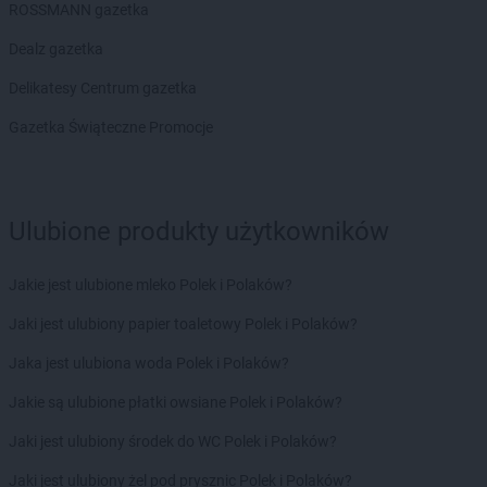
Delikatesy Centrum
Brzeziny
ROSSMANN gazetka
Delikatesy Centrum
Brzezna
Dealz gazetka
Delikatesy Centrum
Brzeźnica
Delikatesy Centrum
Brzostek
Delikatesy Centrum gazetka
Delikatesy Centrum
Brzoza
Gazetka Świąteczne Promocje
Delikatesy Centrum
Brzóza Królewska
Delikatesy Centrum
Brzóza Stadnicka
Delikatesy Centrum
Brzozów
Delikatesy Centrum
Brzyska
Ulubione produkty użytkowników
Delikatesy Centrum
Budy Głogowskie
Delikatesy Centrum
Budy Łańcuckie
Jakie jest ulubione mleko Polek i Polaków?
Delikatesy Centrum
Bukowsko
Delikatesy Centrum
Busko-Zdrój
Jaki jest ulubiony papier toaletowy Polek i Polaków?
Delikatesy Centrum
Buszkowiczki
Jaka jest ulubiona woda Polek i Polaków?
Delikatesy Centrum
Byczyna
Delikatesy Centrum
Bydgoszcz
Jakie są ulubione płatki owsiane Polek i Polaków?
Delikatesy Centrum
Bystra Podhalańska
Jaki jest ulubiony środek do WC Polek i Polaków?
Delikatesy Centrum
Bystry
Delikatesy Centrum
Bystrzyca Kłodzka
Jaki jest ulubiony żel pod prysznic Polek i Polaków?