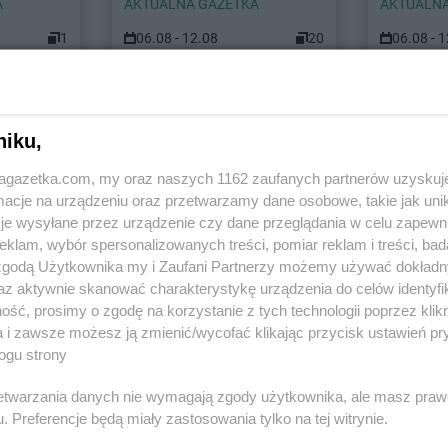
A
AKTUALNA GAZETKA
AKTUALNA
1
06.08 - 12.08
20
06.08 - 
 miastach
niku,
jagazetka.com, my oraz naszych 1162 zaufanych partnerów uzyskuj
Euro Sklep
Andrychów
Euro Sklep
A
cje na urządzeniu oraz przetwarzamy dane osobowe, takie jak unika
je wysyłane przez urządzenie czy dane przeglądania w celu zapewn
ice
Euro Sklep
Bochnia
Euro Sklep
B
klam, wybór spersonalizowanych treści, pomiar reklam i treści, bad
Euro Sklep
Bodzechów
Euro Sklep
B
 zgodą Użytkownika my i Zaufani Partnerzy możemy używać dokład
Euro Sklep
Bogunice
Euro Sklep
B
az aktywnie skanować charakterystykę urządzenia do celów identyfi
ko
Euro Sklep
Bolestraszyce
Euro Sklep
B
ść, prosimy o zgodę na korzystanie z tych technologii poprzez klikn
iała
Euro Sklep
Borów
Euro Sklep
B
a i zawsze możesz ją zmienić/wycofać klikając przycisk ustawień pr
ogu strony
ce
Euro Sklep
Cieszyn
Euro Sklep
C
Euro Sklep
Cisna
Euro Sklep
C
rzetwarzania danych nie wymagają zgody użytkownika, ale masz praw
. Preferencje będą miały zastosowania tylko na tej witrynie.
w
Euro Sklep
Czadrów
Euro Sklep
C
ów
Euro Sklep
Czarków
Euro Sklep
C