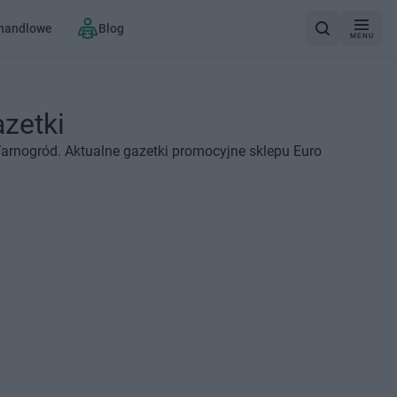
 handlowe
Blog
MENU
azetki
Tarnogród. Aktualne gazetki promocyjne sklepu Euro
d