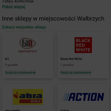
Żabka
Andrychów
Pokaż więcej
Żabka
Antonie
Żabka
Augustów
Inne sklepy w miejscowości Wałbrzych
Żabka
Automat
Zobacz wszystkie sklepy
Żabka
Babica
Żabka
Babice Nowe
Żabka
Babimost
Żabka
Baborów
Żabka
Baboszewo
Żabka
Bachowice
bi1
Black Red White
Żabka
Bądkowo
9 gazetek
1 gazetka
Żabka
Bąków
Dodaj do ulubionych
Dodaj do ulubionych
Żabka
Bałtów
Żabka
Banino
Żabka
Baniocha
Żabka
Baranowo
Żabka
Barcin
Żabka
Barczewo
abra meble
Action