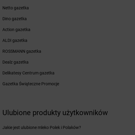
Żabka
Bychawa
Netto gazetka
Żabka
Bycina
Dino gazetka
Żabka
Byczyna
Żabka
Bydgoszcz
Action gazetka
Żabka
Bydlin
ALDI gazetka
Żabka
Bydlino
Żabka
Bystra
ROSSMANN gazetka
Żabka
Bystra Podhalańska
Dealz gazetka
Żabka
Bystry
Żabka
Bystrzyca
Delikatesy Centrum gazetka
Żabka
Bystrzyca Kłodzka
Gazetka Świąteczne Promocje
Żabka
Bytom
Żabka
Bytów
Żabka
Cedynia
Ulubione produkty użytkowników
Żabka
Cegłów
Żabka
Cekcyn
Żabka
Ceków
Jakie jest ulubione mleko Polek i Polaków?
Żabka
Celestynów