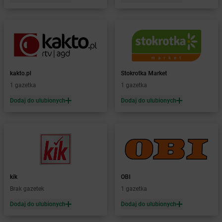
Żabka
Bielawa
Żabka
Bielsk
Żabka
Bielsk Podlaski
Żabka
Bielsko
Żabka
Bielsko-Biała
Żabka
Bieniewice
kakto.pl
Stokrotka Market
Żabka
Bieruń
1 gazetka
1 gazetka
Żabka
Biery
Dodaj do ulubionych
Dodaj do ulubionych
Żabka
Bieżuń
Żabka
Bilcza
Żabka
Biłgoraj
Żabka
Biórków Mały
Żabka
Biskupice
Żabka
Biskupiec
Żabka
Biskupów
kik
OBI
Żabka
Blachownia
Brak gazetek
1 gazetka
Żabka
Błażejewo
Dodaj do ulubionych
Dodaj do ulubionych
Żabka
Błażowa