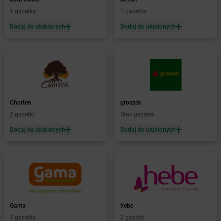
Żabka
Bardo
1 gazetka
1 gazetka
Żabka
Barlinek
Żabka
Barniewice
Dodaj do ulubionych
Dodaj do ulubionych
Żabka
Bartąg
Żabka
Bartoszyce
Żabka
Baruchowo
Żabka
Barwałd Średni
Żabka
Barwice
Żabka
Bażanowice
Chorten
groszek
Żabka
Bęczków
2 gazetki
Brak gazetek
Żabka
Będzin
Dodaj do ulubionych
Dodaj do ulubionych
Żabka
Bełchatów
Żabka
Bełsznica
Żabka
Bełżyce
Żabka
Bestwina
Żabka
Bestwinka
Żabka
Bezrzecze
Żabka
BG1
Gama
hebe
Żabka
Biała
1 gazetka
3 gazetki