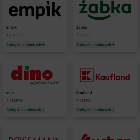
Żabka
Boguszyce
Żabka
Bohater
Żabka
Bojano
Żabka
Bojszowy
Empik
Żabka
Żabka
Bolechowo
1 gazetka
2 gazetki
Żabka
Bolęcin
Dodaj do ulubionych
Dodaj do ulubionych
Żabka
Bolesław
Żabka
Bolesławiec
Żabka
Bolewice
Żabka
Bolków
Żabka
Bolszewo
Żabka
Bońki
dino
Kaufland
Żabka
Borawe
1 gazetka
4 gazetki
Żabka
Borek Stary
Żabka
Borek Wielkopolski
Dodaj do ulubionych
Dodaj do ulubionych
Żabka
Borkowo
Żabka
Borne Sulinowo
Żabka
Boronów
Żabka
Borowa