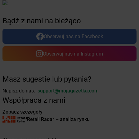
Żabka
Chmielek
Żabka
Chmielnik
Żabka
Chmielno
Bądź z nami na bieżąco
Żabka
Chobienice
Żabka
Choceń
Obserwuj nas na Facebook
Żabka
Chocianów
Żabka
Chociszewo
Obserwuj nas na Instagram
Żabka
Chociwel
Żabka
Choczewo
Żabka
Chocznia
Żabka
Chodzież
Masz sugestie lub pytania?
Żabka
Chojęcin
Napisz do nas:
support@mojagazetka.com
Żabka
Chojna
Żabka
Chojnice
Współpraca z nami
Żabka
Chojniczki
Zobacz szczegóły
Żabka
Chojnów
Retail Radar – analiza rynku
Żabka
Cholerzyn
Żabka
Chomęcice
Żabka
Choroszcz