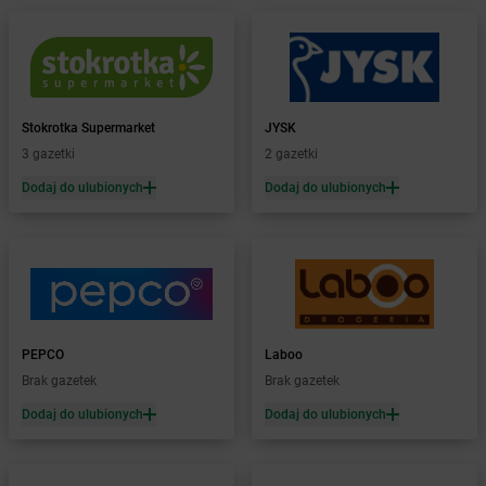
Żabka
Blizne Łaszczyńskiego
Żabka
Bliżyn
Żabka
Blok Dobryszyce
Żabka
Błonie
Żabka
Bobolice
Stokrotka Supermarket
JYSK
Żabka
Bobolin
3 gazetki
2 gazetki
Żabka
Bobowa
Żabka
Bobrek
Dodaj do ulubionych
Dodaj do ulubionych
Żabka
Bobrowniki
Żabka
Bochnia
Żabka
Bodzechów
Żabka
Bodzentyn
Żabka
Bogatki
Żabka
Bogatynia
PEPCO
Laboo
Żabka
Bogdaniec
Brak gazetek
Brak gazetek
Żabka
Bogdanowo
Dodaj do ulubionych
Dodaj do ulubionych
Żabka
Boguchwała
Żabka
Boguchwałowice
Żabka
Boguszów-Gorce