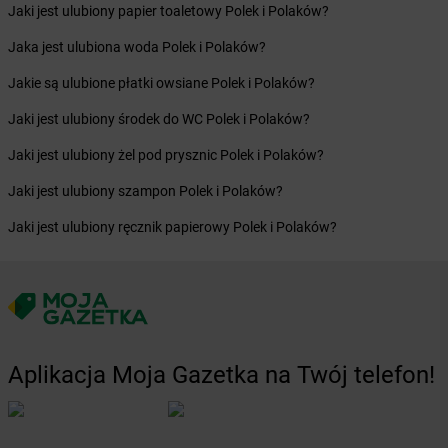
Jaki jest ulubiony papier toaletowy Polek i Polaków?
Żabka
Cerekwica
Żabka
Cerkwica
Jaka jest ulubiona woda Polek i Polaków?
Żabka
Cewice
Jakie są ulubione płatki owsiane Polek i Polaków?
Żabka
Chabówka
Żabka
Chałupki
Jaki jest ulubiony środek do WC Polek i Polaków?
Żabka
Charzykowy
Jaki jest ulubiony żel pod prysznic Polek i Polaków?
Żabka
Charzyno
Żabka
Chęciny
Jaki jest ulubiony szampon Polek i Polaków?
Żabka
Chełm
Jaki jest ulubiony ręcznik papierowy Polek i Polaków?
Żabka
Chełm Śląski
Żabka
Chełmek
Żabka
Chełmno
Żabka
Chełmsko Śląskie
Żabka
Chełmża
Żabka
Chłapowo
Aplikacja Moja Gazetka na Twój telefon!
Żabka
Chlastawa
Żabka
Chlewice
Żabka
Chludowo