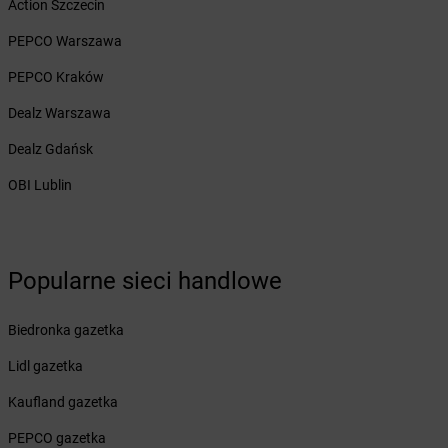
Action Szczecin
Żabka
Brzezówka
Żabka
Brzoskwinia
PEPCO Warszawa
Żabka
Brzostek
PEPCO Kraków
Żabka
Brzoza
Żabka
Brzozów
Dealz Warszawa
Żabka
Brzozówka
Dealz Gdańsk
Żabka
Bucz
Żabka
Buczkowice
OBI Lublin
Żabka
Budziechów
Żabka
Budziszewice
Żabka
Budzów
Popularne sieci handlowe
Żabka
Budzyń
Żabka
Bujaków
Żabka
Buk
Biedronka gazetka
Żabka
Bukowiec
Lidl gazetka
Żabka
Bukowina Tatrzańska
Żabka
Bukowno
Kaufland gazetka
Żabka
Bulowice
PEPCO gazetka
Żabka
Busko-Zdrój