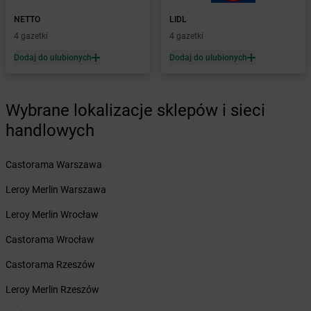
Żabka
Brojce
Żabka
Bronina
NETTO
LIDL
Żabka
Brudzeń Duży
4 gazetki
4 gazetki
Żabka
Bruskowo Wielkie
Dodaj do ulubionych
Dodaj do ulubionych
Żabka
Brusy
Żabka
Brwinów
Żabka
Brynica
Wybrane lokalizacje sklepów i sieci
Żabka
Brzączowice
handlowych
Żabka
Brzeg
Żabka
Brzeg Dolny
Castorama Warszawa
Żabka
Brześć Kujawski
Żabka
Brzesko
Leroy Merlin Warszawa
Żabka
Brzeszcze
Leroy Merlin Wrocław
Żabka
Brzezia Łąka
Żabka
Brzeziny
Castorama Wrocław
Żabka
Brzezna
Castorama Rzeszów
Żabka
Brzeźnica
Żabka
Brzeźnio
Leroy Merlin Rzeszów
Żabka
Brzezowa