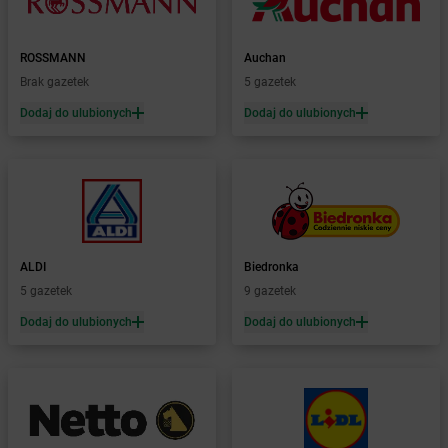
Żabka
Borowianka
Żabka
Borówiec
ROSSMANN
Auchan
Żabka
Borówno
Brak gazetek
5 gazetek
Żabka
Borowo
Dodaj do ulubionych
Dodaj do ulubionych
Żabka
Boruja Kościelna
Żabka
Borzęcin Duży
Żabka
Borzygniew
Żabka
Borzytuchom
Żabka
Boża Wola
Żabka
Bralin
Żabka
Branice
ALDI
Biedronka
Żabka
Braniewo
5 gazetek
9 gazetek
Żabka
Brańsk
Dodaj do ulubionych
Dodaj do ulubionych
Żabka
Brenna
Żabka
Brodnica
Żabka
Brodnica Górna
Żabka
Brodowo
Żabka
Brody