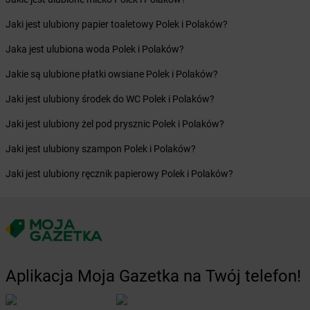
Żabka
Celestynów
Jaki jest ulubiony papier toaletowy Polek i Polaków?
Żabka
Cerekwica
Żabka
Cerkwica
Jaka jest ulubiona woda Polek i Polaków?
Żabka
Cewice
Jakie są ulubione płatki owsiane Polek i Polaków?
Żabka
Chabówka
Żabka
Chałupki
Jaki jest ulubiony środek do WC Polek i Polaków?
Żabka
Charzykowy
Jaki jest ulubiony żel pod prysznic Polek i Polaków?
Żabka
Charzyno
Żabka
Chęciny
Jaki jest ulubiony szampon Polek i Polaków?
Żabka
Chełm
Jaki jest ulubiony ręcznik papierowy Polek i Polaków?
Żabka
Chełm Śląski
Żabka
Chełmek
Żabka
Chełmno
Żabka
Chełmsko Śląskie
Żabka
Chełmża
Żabka
Chłapowo
Aplikacja Moja Gazetka na Twój telefon!
Żabka
Chlastawa
Żabka
Chlewice