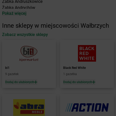
Żabka
Andruszkowice
Żabka
Andrychów
Pokaż więcej
Żabka
Antonie
Żabka
Augustów
Inne sklepy w miejscowości Wałbrzych
Żabka
Automat
Zobacz wszystkie sklepy
Żabka
Babica
Żabka
Babice Nowe
Żabka
Babimost
Żabka
Baborów
Żabka
Baboszewo
Żabka
Bachowice
bi1
Black Red White
Żabka
Bądkowo
9 gazetek
1 gazetka
Żabka
Bąków
Dodaj do ulubionych
Dodaj do ulubionych
Żabka
Bałtów
Żabka
Banino
Żabka
Baniocha
Żabka
Baranowo
Żabka
Barcin