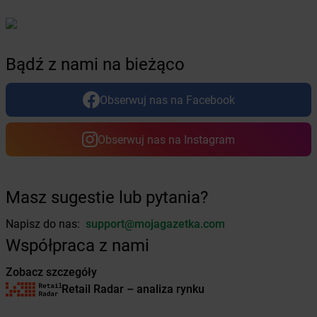
Żabka
Chludowo
Żabka
Chmielek
Żabka
Chmielnik
Żabka
Chmielno
Bądź z nami na bieżąco
Żabka
Chobienice
Żabka
Choceń
Obserwuj nas na Facebook
Żabka
Chocianów
Żabka
Chociszewo
Obserwuj nas na Instagram
Żabka
Chociwel
Żabka
Choczewo
Żabka
Chocznia
Żabka
Chodzież
Masz sugestie lub pytania?
Żabka
Chojęcin
Napisz do nas:
support@mojagazetka.com
Żabka
Chojna
Żabka
Chojnice
Współpraca z nami
Żabka
Chojniczki
Zobacz szczegóły
Żabka
Chojnów
Retail Radar – analiza rynku
Żabka
Cholerzyn
Żabka
Chomęcice