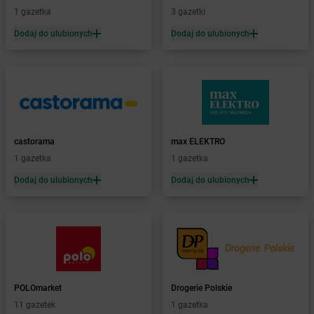
Żabka
Biała
1 gazetka
3 gazetki
Żabka
Biała Druga
Dodaj do ulubionych
Dodaj do ulubionych
Żabka
Biała Piska
Żabka
Biała Podlaska
Żabka
Biała Rawska
Żabka
Białe Błota
Żabka
Białka
Żabka
Białka Tatrzańska
castorama
max ELEKTRO
Żabka
Białobrzegi
1 gazetka
1 gazetka
Żabka
Białogard
Żabka
Białogóra
Dodaj do ulubionych
Dodaj do ulubionych
Żabka
Białośliwie
Żabka
Białowieża
Żabka
Biały Dunajec
Żabka
Białystok
Żabka
Bibice
Żabka
Biczyce Dolne
POLOmarket
Drogerie Polskie
Żabka
Biecz
11 gazetek
1 gazetka
Żabka
Biedrusko