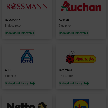
Żabka
Borowa
Żabka
Borowianka
Żabka
Borówiec
ROSSMANN
Auchan
Żabka
Borówno
Brak gazetek
5 gazetek
Żabka
Borowo
Dodaj do ulubionych
Dodaj do ulubionych
Żabka
Boruja Kościelna
Żabka
Borzęcin Duży
Żabka
Borzygniew
Żabka
Borzytuchom
Żabka
Boża Wola
Żabka
Bralin
Żabka
Branice
ALDI
Biedronka
Żabka
Braniewo
6 gazetek
12 gazetek
Żabka
Brańsk
Dodaj do ulubionych
Dodaj do ulubionych
Żabka
Brenna
Żabka
Brodnica
Żabka
Brodnica Górna
Żabka
Brodowo