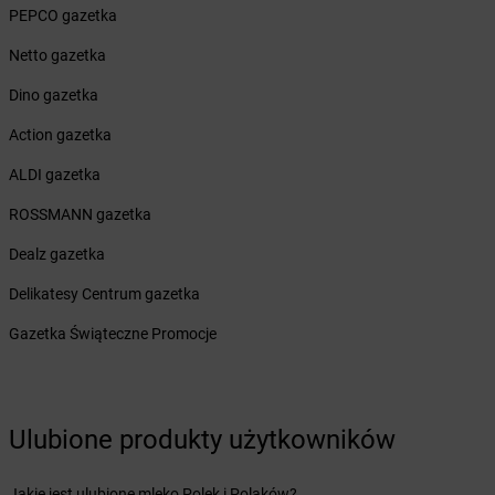
PEPCO gazetka
Żabka
Busko-Zdrój
Żabka
Bychawa
Netto gazetka
Żabka
Bycina
Dino gazetka
Żabka
Byczyna
Żabka
Bydgoszcz
Action gazetka
Żabka
Bydlin
ALDI gazetka
Żabka
Bydlino
Żabka
Bystra
ROSSMANN gazetka
Żabka
Bystra Podhalańska
Dealz gazetka
Żabka
Bystry
Żabka
Bystrzyca
Delikatesy Centrum gazetka
Żabka
Bystrzyca Kłodzka
Gazetka Świąteczne Promocje
Żabka
Bytom
Żabka
Bytów
Żabka
Cedynia
Ulubione produkty użytkowników
Żabka
Cegłów
Żabka
Cekcyn
Żabka
Ceków
Jakie jest ulubione mleko Polek i Polaków?