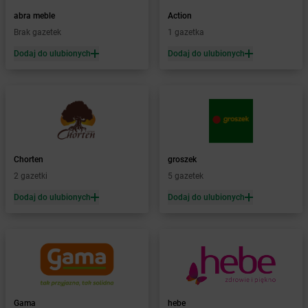
Żabka
Barczewo
abra meble
Action
Żabka
Bardo
Brak gazetek
1 gazetka
Żabka
Barlinek
Żabka
Barniewice
Dodaj do ulubionych
Dodaj do ulubionych
Żabka
Bartąg
Żabka
Bartoszyce
Żabka
Baruchowo
Żabka
Barwałd Średni
Żabka
Barwice
Żabka
Bażanowice
Chorten
groszek
Żabka
Bęczków
2 gazetki
5 gazetek
Żabka
Będzin
Dodaj do ulubionych
Dodaj do ulubionych
Żabka
Bełchatów
Żabka
Bełsznica
Żabka
Bełżyce
Żabka
Bestwina
Żabka
Bestwinka
Żabka
Bezrzecze
Żabka
BG1
Gama
hebe