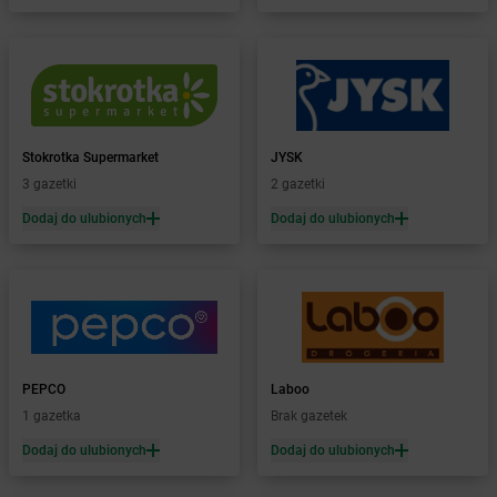
Żabka
Błażowa
Żabka
Blizne Łaszczyńskiego
Żabka
Bliżyn
Żabka
Blok Dobryszyce
Żabka
Błonie
Żabka
Bobolice
Stokrotka Supermarket
JYSK
Żabka
Bobolin
3 gazetki
2 gazetki
Żabka
Bobowa
Żabka
Bobrek
Dodaj do ulubionych
Dodaj do ulubionych
Żabka
Bobrowniki
Żabka
Bochnia
Żabka
Bodzechów
Żabka
Bodzentyn
Żabka
Bogatki
Żabka
Bogatynia
PEPCO
Laboo
Żabka
Bogdaniec
1 gazetka
Brak gazetek
Żabka
Bogdanowo
Dodaj do ulubionych
Dodaj do ulubionych
Żabka
Boguchwała
Żabka
Boguchwałowice