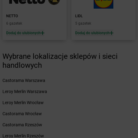
Żabka
Brody
Żabka
Brojce
Żabka
Bronina
NETTO
LIDL
Żabka
Brudzeń Duży
6 gazetek
5 gazetek
Żabka
Bruskowo Wielkie
Dodaj do ulubionych
Dodaj do ulubionych
Żabka
Brusy
Żabka
Brwinów
Żabka
Brynica
Wybrane lokalizacje sklepów i sieci
Żabka
Brzączowice
handlowych
Żabka
Brzeg
Żabka
Brzeg Dolny
Castorama Warszawa
Żabka
Brześć Kujawski
Żabka
Brzesko
Leroy Merlin Warszawa
Żabka
Brzeszcze
Leroy Merlin Wrocław
Żabka
Brzezia Łąka
Żabka
Brzeziny
Castorama Wrocław
Żabka
Brzezna
Castorama Rzeszów
Żabka
Brzeźnica
Żabka
Brzeźnio
Leroy Merlin Rzeszów