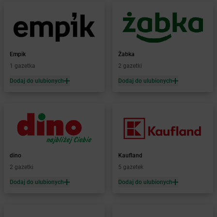
Żabka
Boguszów-Gorce
Żabka
Boguszyce
Żabka
Bohater
Żabka
Bojano
Żabka
Bojszowy
Empik
Żabka
Żabka
Bolechowo
1 gazetka
2 gazetki
Żabka
Bolęcin
Dodaj do ulubionych
Dodaj do ulubionych
Żabka
Bolesław
Żabka
Bolesławiec
Żabka
Bolewice
Żabka
Bolków
Żabka
Bolszewo
Żabka
Bońki
dino
Kaufland
Żabka
Borawe
2 gazetki
5 gazetek
Żabka
Borek Stary
Żabka
Borek Wielkopolski
Dodaj do ulubionych
Dodaj do ulubionych
Żabka
Borkowo
Żabka
Borne Sulinowo
Żabka
Boronów