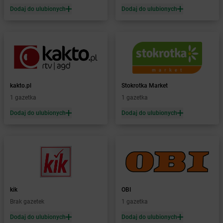
Dodaj do ulubionych
Dodaj do ulubionych
Żabka
Bielany Wrocławskie
Żabka
Bielawa
Żabka
Bielsk
Żabka
Bielsk Podlaski
Żabka
Bielsko
Żabka
Bielsko-Biała
Żabka
Bieniewice
kakto.pl
Stokrotka Market
Żabka
Bieruń
1 gazetka
1 gazetka
Żabka
Biery
Dodaj do ulubionych
Dodaj do ulubionych
Żabka
Bieżuń
Żabka
Bilcza
Żabka
Biłgoraj
Żabka
Biórków Mały
Żabka
Biskupice
Żabka
Biskupiec
Żabka
Biskupów
kik
OBI
Żabka
Blachownia
Brak gazetek
1 gazetka
Żabka
Błażejewo
Dodaj do ulubionych
Dodaj do ulubionych