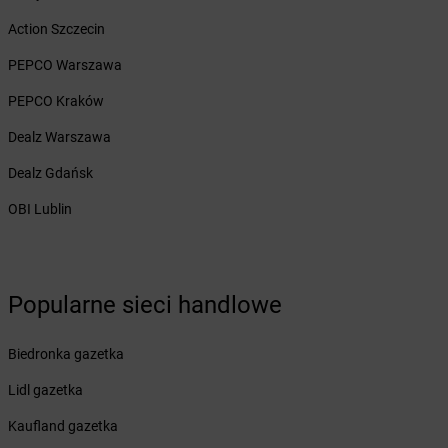
Żabka
Brzezowa
Action Szczecin
Żabka
Brzezówka
Żabka
Brzoskwinia
PEPCO Warszawa
Żabka
Brzostek
PEPCO Kraków
Żabka
Brzoza
Żabka
Brzozów
Dealz Warszawa
Żabka
Brzozówka
Dealz Gdańsk
Żabka
Bucz
Żabka
Buczkowice
OBI Lublin
Żabka
Budziechów
Żabka
Budziszewice
Żabka
Budzów
Popularne sieci handlowe
Żabka
Budzyń
Żabka
Bujaków
Żabka
Buk
Biedronka gazetka
Żabka
Bukowiec
Lidl gazetka
Żabka
Bukowina Tatrzańska
Żabka
Bukowno
Kaufland gazetka
Żabka
Bulowice