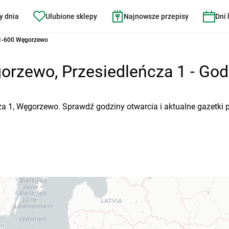
y dnia
Ulubione sklepy
Najnowsze przepisy
Dni
11-600 Węgorzewo
rzewo, Przesiedleńcza 1 - Godz
cza 1, Węgorzewo. Sprawdź godziny otwarcia i aktualne gazetki 