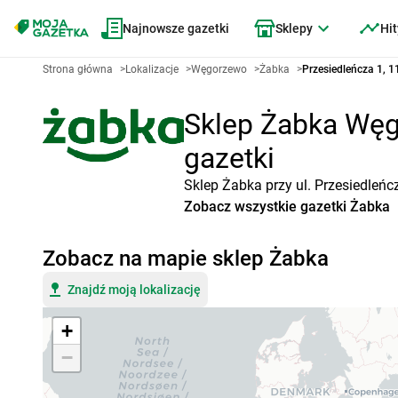
Najnowsze gazetki
Sklepy
Hit
Strona główna
>
Lokalizacje
>
Węgorzewo
>
Żabka
>
Przesiedleńcza 1, 
Sklep Żabka Węgo
gazetki
Sklep Żabka przy ul. Przesiedleń
Zobacz wszystkie gazetki Żabka
Zobacz na mapie sklep Żabka
Znajdź moją lokalizację
+
−