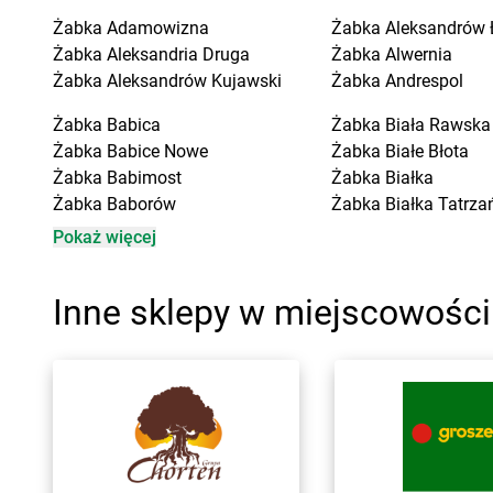
Żabka
Adamowizna
Żabka
Aleksandrów 
Żabka
Aleksandria Druga
Żabka
Alwernia
Żabka
Aleksandrów Kujawski
Żabka
Andrespol
Żabka
Babica
Żabka
Biała Rawska
Żabka
Babice Nowe
Żabka
Białe Błota
Żabka
Babimost
Żabka
Białka
Żabka
Baborów
Żabka
Białka Tatrza
Żabka
Baboszewo
Żabka
Białobrzegi
Pokaż więcej
Żabka
Bachowice
Żabka
Białogard
Żabka
Bądkowo
Żabka
Białogóra
Inne sklepy w miejscowośc
Żabka
Bąków
Żabka
Białośliwie
Żabka
Bałtów
Żabka
Białowieża
Żabka
Banino
Żabka
Biały Dunajec
Żabka
Baniocha
Żabka
Białystok
Żabka
Baranowo
Żabka
Bibice
Żabka
Barcin
Żabka
Biczyce Doln
Żabka
Barczewo
Żabka
Biecz