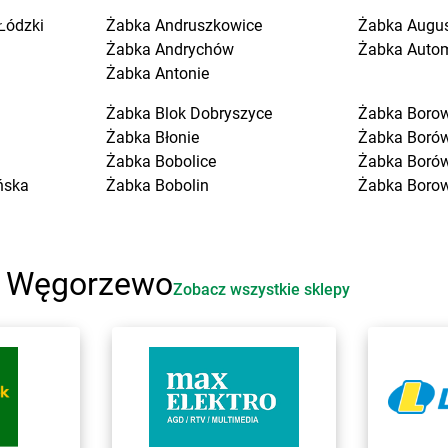
Łódzki
Żabka
Andruszkowice
Żabka
Augu
Żabka
Andrychów
Żabka
Auto
Żabka
Antonie
Żabka
Blok Dobryszyce
Żabka
Boro
Żabka
Błonie
Żabka
Boró
Żabka
Bobolice
Żabka
Boró
ńska
Żabka
Bobolin
Żabka
Boro
Żabka
Bobowa
Żabka
Boruj
Żabka
Bobrek
Żabka
Borzę
Żabka
Bobrowniki
Żabka
Borz
i Węgorzewo
Żabka
Bochnia
Żabka
Borz
Zobacz wszystkie sklepy
Żabka
Bodzechów
Żabka
Boża
Żabka
Bodzentyn
Żabka
Brali
Żabka
Bogatki
Żabka
Brani
Żabka
Bogatynia
Żabka
Bran
e
Żabka
Bogdaniec
Żabka
Brań
Żabka
Bogdanowo
Żabka
Bren