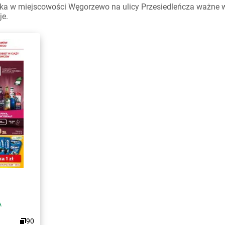
a w miejscowości Węgorzewo na ulicy Przesiedleńcza ważne w t
je.
A
90