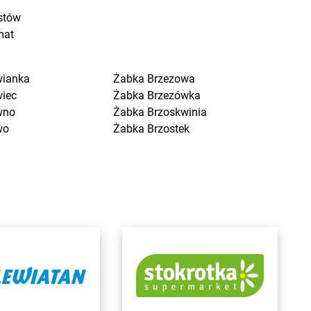
stów
mat
wianka
Żabka
Brzezowa
wiec
Żabka
Brzezówka
wno
Żabka
Brzoskwinia
wo
Żabka
Brzostek
a Kościelna
Żabka
Brzoza
cin Duży
Żabka
Brzozów
ygniew
Żabka
Brzozówka
ytuchom
Żabka
Bucz
 Wola
Żabka
Buczkowice
n
Żabka
Budziechów
ce
Żabka
Budziszewice
iewo
Żabka
Budzów
sk
Żabka
Budzyń
na
Żabka
Bujaków