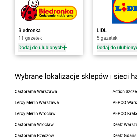
Żabka
Biała Druga
Żabka
Błażowa
Żabka
Biała Piska
Żabka
Blizne Łaszc
Żabka
Biała Podlaska
Żabka
Bliżyn
Żabka
Cedynia
Żabka
Chmielek
Biedronka
LIDL
Żabka
Cegłów
Żabka
Chmielnik
11 gazetek
5 gazetek
Żabka
Cekcyn
Żabka
Chmielno
Dodaj do ulubionych
Dodaj do ulubiony
Żabka
Ceków
Żabka
Chobienice
Żabka
Celestynów
Żabka
Choceń
Żabka
Cerekwica
Żabka
Chocianów
Żabka
Cerkwica
Żabka
Chociszewo
Wybrane lokalizacje sklepów i sieci 
Żabka
Cewice
Żabka
Chociwel
Żabka
Chabówka
Żabka
Choczewo
Castorama Warszawa
Action Szcze
Żabka
Chałupki
Żabka
Chocznia
Leroy Merlin Warszawa
PEPCO War
Żabka
Charzykowy
Żabka
Chodzież
Żabka
Charzyno
Żabka
Chojęcin
Leroy Merlin Wrocław
PEPCO Krak
Żabka
Chęciny
Żabka
Chojna
Castorama Wrocław
Dealz Wars
Żabka
Chełm
Żabka
Chojnice
Żabka
Chełm Śląski
Żabka
Chojniczki
Castorama Rzeszów
Dealz Gdańs