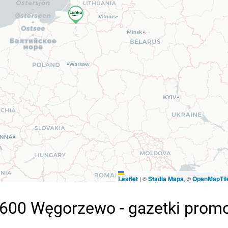
Leaflet
Stadia Maps
OpenMapTil
|
©
, ©
-600 Węgorzewo - gazetki prom