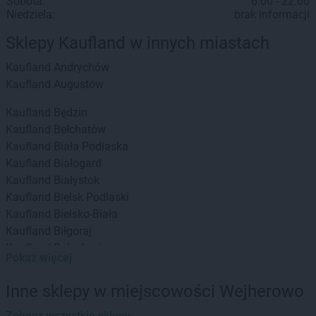
Sobota:
6:00 - 22:00
Niedziela:
brak informacji
Sklepy Kaufland w innych miastach
Kaufland
Andrychów
Kaufland
Augustów
Kaufland
Będzin
Kaufland
Bełchatów
Kaufland
Biała Podlaska
Kaufland
Białogard
Kaufland
Białystok
Kaufland
Bielsk Podlaski
Kaufland
Bielsko-Biała
Kaufland
Biłgoraj
Kaufland
Bolesławiec
Pokaż więcej
Kaufland
Brodnica
Kaufland
Brzeg
Inne sklepy w miejscowości Wejherowo
Kaufland
Busko-Zdrój
Kaufland
Zobacz wszystkie sklepy
Bydgoszcz