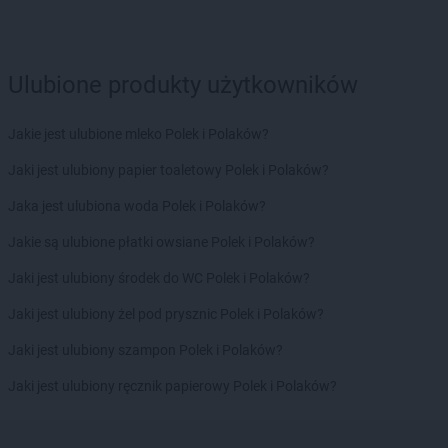
Kaufland
Sanok
Kaufland
Siedlce
Kaufland
Siemianowice Śląskie
Ulubione produkty użytkowników
Kaufland
Sieradz
Kaufland
Skarżysko-Kamienna
Jakie jest ulubione mleko Polek i Polaków?
Kaufland
Skawina
Kaufland
Skierniewice
Jaki jest ulubiony papier toaletowy Polek i Polaków?
Kaufland
Słupsk
Jaka jest ulubiona woda Polek i Polaków?
Kaufland
Sochaczew
Kaufland
Sosnowiec
Jakie są ulubione płatki owsiane Polek i Polaków?
Kaufland
Spalice
Jaki jest ulubiony środek do WC Polek i Polaków?
Kaufland
Stalowa Wola
Kaufland
Starachowice
Jaki jest ulubiony żel pod prysznic Polek i Polaków?
Kaufland
Stargard
Jaki jest ulubiony szampon Polek i Polaków?
Kaufland
Strzelce Opolskie
Kaufland
Suwałki
Jaki jest ulubiony ręcznik papierowy Polek i Polaków?
Kaufland
Swarzędz
Kaufland
Szczecin