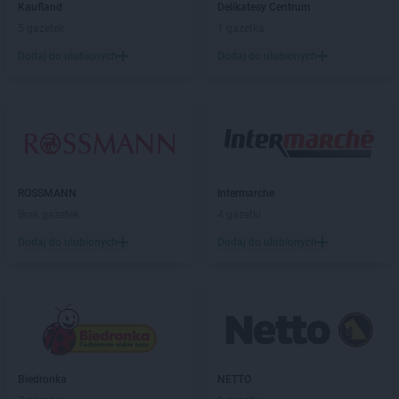
Kaufland
Delikatesy Centrum
Kaufland
Łask
5 gazetek
1 gazetka
Kaufland
Łódź
Dodaj do ulubionych
Dodaj do ulubionych
Kaufland
Łomża
Kaufland
Łowicz
Kaufland
Łuków
Kaufland
Lębork
Kaufland
Legionowo
Kaufland
Legnica
ROSSMANN
Intermarche
Kaufland
Leszno
Brak gazetek
4 gazetki
Kaufland
Limanowa
Dodaj do ulubionych
Dodaj do ulubionych
Kaufland
Lubań
Kaufland
Lubartów
Kaufland
Lubin
Kaufland
Lublin
Kaufland
Lubliniec
Kaufland
Malbork
Biedronka
NETTO
Kaufland
Mikołów