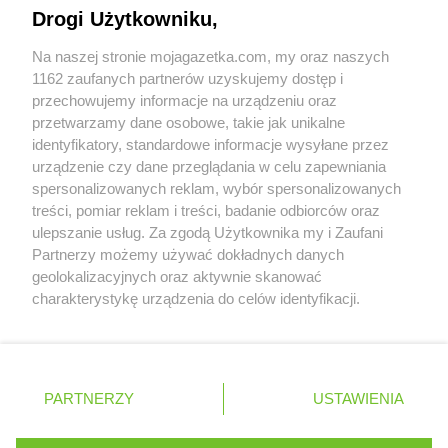
Napisz do nas:
support@mojagazetka.com
Kaufland
Warszawa
Drogi Użytkowniku,
Współpraca z nami
Kaufland
Wejherowo
Na naszej stronie mojagazetka.com, my oraz naszych
Kaufland
Wieluń
Zobacz szczegóły
1162 zaufanych partnerów uzyskujemy dostęp i
Kaufland
Włocławek
Retail Radar – analiza rynku
przechowujemy informacje na urządzeniu oraz
Kaufland
Wodzisław Śląski
przetwarzamy dane osobowe, takie jak unikalne
Kaufland
Wołomin
identyfikatory, standardowe informacje wysyłane przez
Kaufland
Wrocław
Wasze ulubione produkty
urządzenie czy dane przeglądania w celu zapewniania
Kaufland
Września
spersonalizowanych reklam, wybór spersonalizowanych
Regulamin serwisu i polityka prywatności
Kaufland
Wyszków
treści, pomiar reklam i treści, badanie odbiorców oraz
ulepszanie usług. Za zgodą Użytkownika my i Zaufani
Kaufland
Ząbki
Mapa strony
Partnerzy możemy używać dokładnych danych
Kaufland
Ząbkowice Śląskie
geolokalizacyjnych oraz aktywnie skanować
Zawsze najnowsze gazetki w naszej
Wszystkie miasta z lokalizacjami sklepów
Kaufland
Zabrze
charakterystykę urządzenia do celów identyfikacji.
Kaufland
Zamość
Ponieważ cenimy Twoją prywatność, prosimy o zgodę na
aplikacji
Kaufland
korzystanie z tych technologii poprzez kliknięcie
Zawiercie
„Akceptuję”. Zgoda jest dobrowolna i zawsze możesz ją
Kaufland
Zduńska Wola
+ 1,5 mln zadowolonych kupujących
zmienić/wycofać klikając przycisk ustawień prywatności
Kaufland
Zgorzelec
Polska
Czechy
Ukraina
Litwa
Słowacja
Rumunia
PARTNERZY
USTAWIENIA
znajdujący się w lewym dolnym rogu strony
Kaufland
Zielona Góra