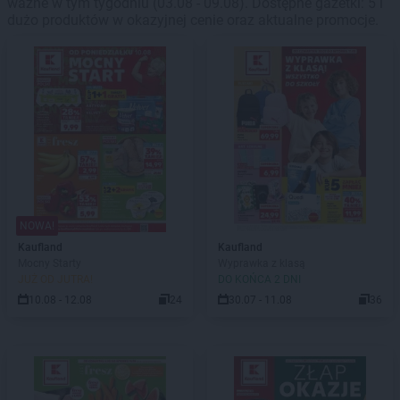
ważne w tym tygodniu (03.08 - 09.08). Dostępne gazetki: 5 i
dużo produktów w okazyjnej cenie oraz aktualne promocje.
NOWA!
Kaufland
Kaufland
Mocny Starty
Wyprawka z klasą
JUŻ OD JUTRA!
DO KOŃCA 2 DNI
10.08 - 12.08
24
30.07 - 11.08
36