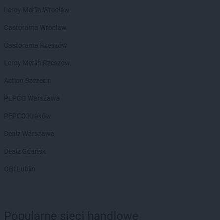
Kaufland
Olsztyn
Leroy Merlin Wrocław
Kaufland
Opoczno
Kaufland
Opole
Castorama Wrocław
Kaufland
Ostróda
Castorama Rzeszów
Kaufland
Ostrołęka
Kaufland
Ostrów Mazowiecka
Leroy Merlin Rzeszów
Kaufland
Ostrów Wielkopolski
Action Szczecin
Kaufland
Ostrowiec Świętokrzyski
Kaufland
Oświęcim
PEPCO Warszawa
PEPCO Kraków
Kaufland
Pabianice
Kaufland
Parzniew
Dealz Warszawa
Kaufland
Piaseczno
Dealz Gdańsk
Kaufland
Piastów
Kaufland
Piekary Śląskie
OBI Lublin
Kaufland
Piła
Kaufland
Piotrków Trybunalski
Kaufland
Pisz
Kaufland
Pleszew
Popularne sieci handlowe