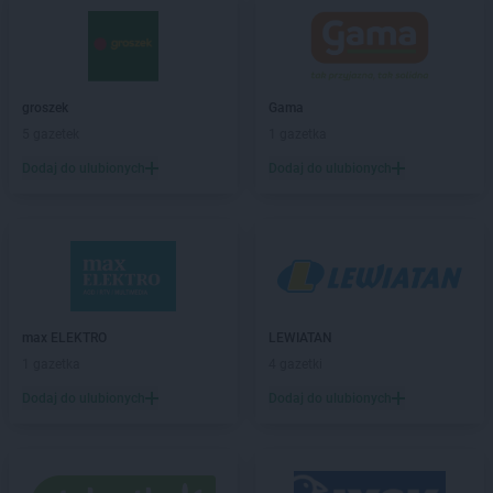
Kaufland
Elbląg
Kaufland
Ełk
Kaufland
Garwolin
groszek
Gama
Kaufland
Gdańsk
5 gazetek
1 gazetka
Kaufland
Gdynia
Dodaj do ulubionych
Dodaj do ulubionych
Kaufland
Giżycko
Kaufland
Gliwice
Kaufland
Głogów
Kaufland
Gniezno
Kaufland
Goleniów
Kaufland
Gorlice
Kaufland
Gorzów Wielkopolski
max ELEKTRO
LEWIATAN
Kaufland
Gostynin
1 gazetka
4 gazetki
Kaufland
Grójec
Dodaj do ulubionych
Dodaj do ulubionych
Kaufland
Grudziądz
Kaufland
Gryfice
Kaufland
Hajnówka