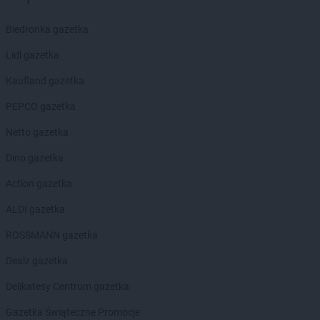
Kaufland
Płock
Kaufland
Płońsk
Biedronka gazetka
Kaufland
Polkowice
Lidl gazetka
Kaufland
Poznań
Kaufland
Prudnik
Kaufland gazetka
Kaufland
Przemyśl
PEPCO gazetka
Kaufland
Pszczyna
Kaufland
Puławy
Netto gazetka
Kaufland
Racibórz
Dino gazetka
Kaufland
Radom
Action gazetka
Kaufland
Radzionków
Kaufland
Radzyń Podlaski
ALDI gazetka
Kaufland
Rawicz
ROSSMANN gazetka
Kaufland
Ruda Śląska
Kaufland
Rumia
Dealz gazetka
Kaufland
Rybnik
Delikatesy Centrum gazetka
Kaufland
Rydułtowy
Kaufland
Rzeszów
Gazetka Świąteczne Promocje