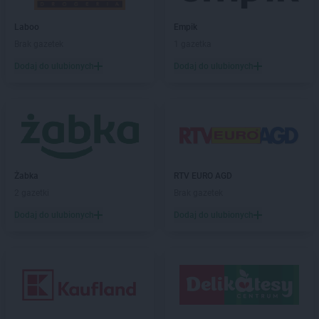
Kaufland
Knurów
Laboo
Empik
Kaufland
Koło
Brak gazetek
1 gazetka
Kaufland
Kołobrzeg
Kaufland
Dodaj do ulubionych
Konin
Dodaj do ulubionych
Kaufland
Końskie
Kaufland
Konstantynów Łódzki
Kaufland
Kościan
Kaufland
Kościerzyna
Kaufland
Koszalin
Kaufland
Kozienice
Żabka
RTV EURO AGD
Kaufland
Kraków
2 gazetki
Brak gazetek
Kaufland
Krapkowice
Dodaj do ulubionych
Dodaj do ulubionych
Kaufland
Kraśnik
Kaufland
Krasnystaw
Kaufland
Krosno
Kaufland
Krotoszyn
Kaufland
Kutno
Kaufland
Kwidzyn