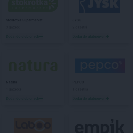
Kaufland
Hrubieszów
Kaufland
Iława
Stokrotka Supermarket
JYSK
Kaufland
Inowrocław
3 gazetki
2 gazetki
Kaufland
Jabłonna
Dodaj do ulubionych
Dodaj do ulubionych
Kaufland
Jarocin
Kaufland
Jarosław
Kaufland
Jasło
Kaufland
Jastrzębie-Zdrój
Kaufland
Jaworzno
Kaufland
Jedrzejow
Natura
PEPCO
Kaufland
Jelenia Góra
1 gazetka
1 gazetka
Kaufland
Kalisz
Dodaj do ulubionych
Dodaj do ulubionych
Kaufland
Kamienna Góra
Kaufland
Katowice
Kaufland
Kędzierzyn-Koźle
Kaufland
Kielce
Kaufland
Kluczbork