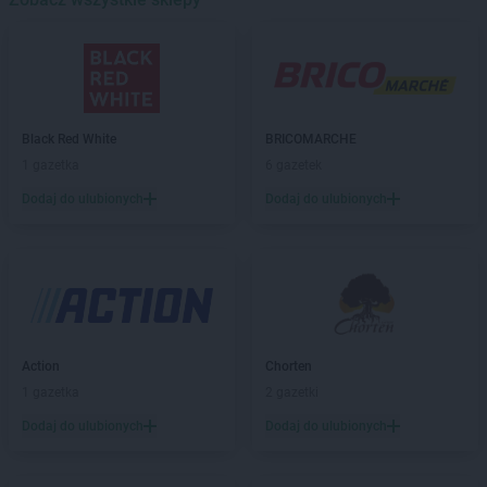
Kaufland
Bytom
Kaufland
Bytów
Kaufland
Chełm
Kaufland
Chojnice
Black Red White
BRICOMARCHE
Kaufland
Chorzów
1 gazetka
6 gazetek
Kaufland
Chrzanów
Kaufland
Chwałki
Dodaj do ulubionych
Dodaj do ulubionych
Kaufland
Ciechanów
Kaufland
Cieszyn
Kaufland
Czechowice-Dziedzice
Kaufland
Częstochowa
Kaufland
Ćwiklice
Action
Chorten
Kaufland
Dąbrowa Górnicza
1 gazetka
2 gazetki
Kaufland
Dębica
Dodaj do ulubionych
Dodaj do ulubionych
Kaufland
Dęblin
Kaufland
Dzierżoniów