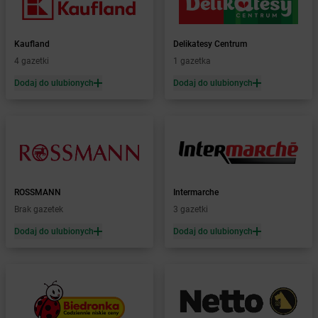
Żabka
Błonie
Żabka
Bobolice
Kaufland
Delikatesy Centrum
Żabka
Bobolin
4 gazetki
1 gazetka
Żabka
Bobowa
Żabka
Bobrek
Dodaj do ulubionych
Dodaj do ulubionych
Żabka
Bobrowniki
Żabka
Bochnia
Żabka
Bodzechów
Żabka
Bodzentyn
Żabka
Bogatki
Żabka
Bogatynia
ROSSMANN
Intermarche
Żabka
Bogdaniec
Brak gazetek
3 gazetki
Żabka
Bogdanowo
Dodaj do ulubionych
Dodaj do ulubionych
Żabka
Boguchwała
Żabka
Boguchwałowice
Żabka
Boguszów-Gorce
Żabka
Boguszyce
Żabka
Bohater