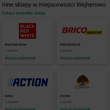
Inne sklepy w miejscowości Wejherowo
Żabka
Automat
Zobacz wszystkie sklepy
Żabka
Babica
Żabka
Babice Nowe
Żabka
Babimost
Żabka
Baborów
Żabka
Baboszewo
Żabka
Bachowice
Black Red White
BRICOMARCHE
Żabka
Bądkowo
1 gazetka
6 gazetek
Żabka
Bąków
Dodaj do ulubionych
Dodaj do ulubionych
Żabka
Bałtów
Żabka
Banino
Żabka
Baniocha
Żabka
Baranowo
Żabka
Barcin
Żabka
Barczewo
Action
Chorten
Żabka
Bardo
1 gazetka
2 gazetki
Żabka
Barlinek
Żabka
Barniewice
Dodaj do ulubionych
Dodaj do ulubionych