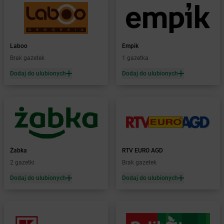
Żabka
Bielsk Podlaski
Żabka
Bielsko
Żabka
Bielsko-Biała
Żabka
Bieniewice
Laboo
Empik
Żabka
Bieruń
Brak gazetek
1 gazetka
Żabka
Biery
Dodaj do ulubionych
Dodaj do ulubionych
Żabka
Bieżuń
Żabka
Bilcza
Żabka
Biłgoraj
Żabka
Biórków Mały
Żabka
Biskupice
Żabka
Biskupiec
Żabka
Biskupów
Żabka
RTV EURO AGD
Żabka
Blachownia
2 gazetki
Brak gazetek
Żabka
Błażejewo
Dodaj do ulubionych
Dodaj do ulubionych
Żabka
Błażowa
Żabka
Blizne Łaszczyńskiego
Żabka
Bliżyn
Żabka
Blok Dobryszyce