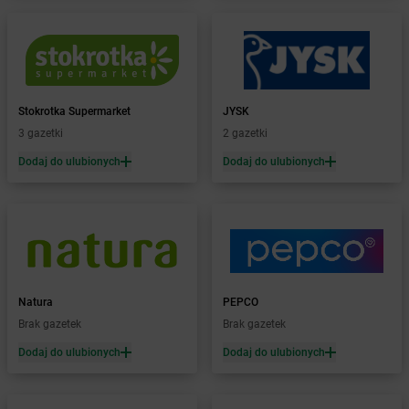
Żabka
Biała Podlaska
Żabka
Biała Rawska
Żabka
Białe Błota
Żabka
Białka
Żabka
Białka Tatrzańska
Stokrotka Supermarket
JYSK
Żabka
Białobrzegi
3 gazetki
2 gazetki
Żabka
Bialogard
Żabka
Białogóra
Dodaj do ulubionych
Dodaj do ulubionych
Żabka
Białośliwie
Żabka
Białowieża
Żabka
Biały Dunajec
Żabka
Białystok
Żabka
Bibice
Żabka
Biczyce Dolne
Natura
PEPCO
Żabka
Biecz
Brak gazetek
Brak gazetek
Żabka
Biedrusko
Dodaj do ulubionych
Dodaj do ulubionych
Żabka
Bielany Wrocławskie
Żabka
Bielawa
Żabka
Bielsk