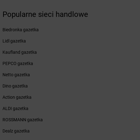
Żabka
Bruskowo Wielkie
Popularne sieci handlowe
Żabka
Brusy
Żabka
Brwinów
Żabka
Brynica
Biedronka gazetka
Żabka
Brzączowice
Lidl gazetka
Żabka
Brzeg
Żabka
Brzeg Dolny
Kaufland gazetka
Żabka
Brześć Kujawski
PEPCO gazetka
Żabka
Brzesko
Żabka
Brzeszcze
Netto gazetka
Żabka
Brzezia Łąka
Dino gazetka
Żabka
Brzeziny
Żabka
Brzezna
Action gazetka
Żabka
Brzeźnica
ALDI gazetka
Żabka
Brzeźnio
Żabka
Brzezowa
ROSSMANN gazetka
Żabka
Brzezówka
Dealz gazetka
Żabka
Brzoskwinia