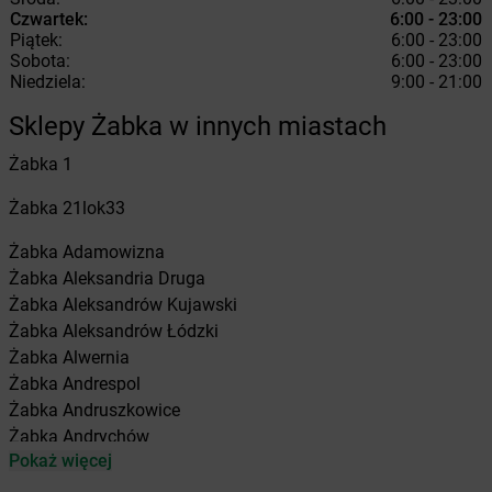
Czwartek:
6:00 - 23:00
Piątek:
6:00 - 23:00
Sobota:
6:00 - 23:00
Niedziela:
9:00 - 21:00
Sklepy Żabka w innych miastach
Żabka
1
Żabka
21lok33
Żabka
Adamowizna
Żabka
Aleksandria Druga
Żabka
Aleksandrów Kujawski
Żabka
Aleksandrów Łódzki
Żabka
Alwernia
Żabka
Andrespol
Żabka
Andruszkowice
Żabka
Andrychów
Pokaż więcej
Żabka
Antonie
Żabka
Augustów