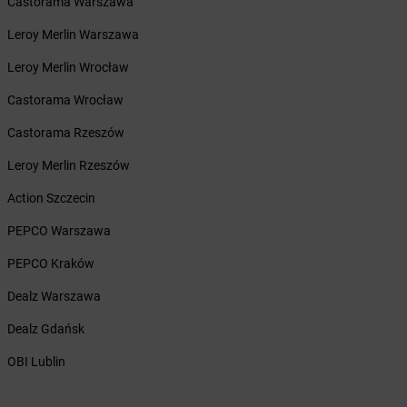
Castorama Warszawa
Żabka
Borówno
Żabka
Borowo
Leroy Merlin Warszawa
Żabka
Boruja Kościelna
Leroy Merlin Wrocław
Żabka
Borzęcin Duży
Żabka
Borzygniew
Castorama Wrocław
Żabka
Borzytuchom
Castorama Rzeszów
Żabka
Boża Wola
Żabka
Bralin
Leroy Merlin Rzeszów
Żabka
Branice
Action Szczecin
Żabka
Braniewo
Żabka
Brańsk
PEPCO Warszawa
Żabka
Brenna
PEPCO Kraków
Żabka
Brodnica
Żabka
Brodnica Górna
Dealz Warszawa
Żabka
Brodowo
Dealz Gdańsk
Żabka
Brody
Żabka
Brojce
OBI Lublin
Żabka
Bronina
Żabka
Brudzeń Duży