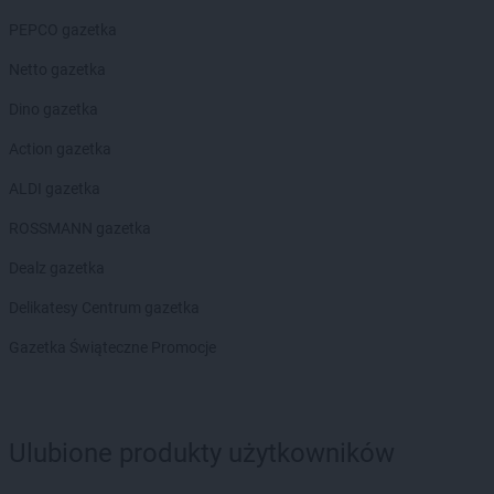
ALDI
Hrubieszów
PEPCO gazetka
ALDI
Iława
Netto gazetka
ALDI
Inowrocław
Dino gazetka
ALDI
Jarocin
ALDI
Action gazetka
Jastrzębie-Zdrój
ALDI
Jawor
ALDI gazetka
ALDI
Jaworzno
ALDI
ROSSMANN gazetka
Jędrzejów
ALDI
Jelcz-Laskowice
Dealz gazetka
ALDI
Jelenia Góra
ALDI
Delikatesy Centrum gazetka
Józefów
Gazetka Świąteczne Promocje
ALDI
Kalisz
ALDI
Kamienna Góra
ALDI
Katowice
ALDI
Kędzierzyn-Koźle
Ulubione produkty użytkowników
ALDI
Kęty
ALDI
Kielce