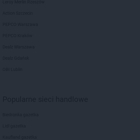
Leroy Merlin Rzeszów
ALDI
Ełk
Action Szczecin
ALDI
Gdańsk
PEPCO Warszawa
ALDI
Gdynia
ALDI
Giżycko
PEPCO Kraków
ALDI
Gliwice
Dealz Warszawa
ALDI
Głogów
ALDI
Gniezno
Dealz Gdańsk
ALDI
Goleniów
OBI Lublin
ALDI
Gorlice
ALDI
Gorzów Wielkopolski
ALDI
Gostyń
ALDI
Grajewo
Popularne sieci handlowe
ALDI
Grodzisk Mazowiecki
ALDI
Grodzisk Wielkopolski
ALDI
Biedronka gazetka
Grudziądz
ALDI
Gryfice
Lidl gazetka
ALDI
Gubin
Kaufland gazetka