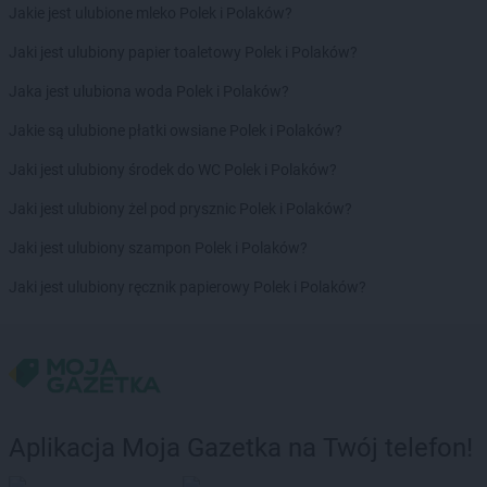
Jakie jest ulubione mleko Polek i Polaków?
ALDI
Kiełczewo
ALDI
Kłodzko
Jaki jest ulubiony papier toaletowy Polek i Polaków?
ALDI
Kluczbork
Jaka jest ulubiona woda Polek i Polaków?
ALDI
Knurów
ALDI
Kobyłka
Jakie są ulubione płatki owsiane Polek i Polaków?
ALDI
Kołobrzeg
Jaki jest ulubiony środek do WC Polek i Polaków?
ALDI
Konin
ALDI
Kosakowo
Jaki jest ulubiony żel pod prysznic Polek i Polaków?
ALDI
Kostrzyn nad Odrą
Jaki jest ulubiony szampon Polek i Polaków?
ALDI
Koszalin
ALDI
Kowale
Jaki jest ulubiony ręcznik papierowy Polek i Polaków?
ALDI
Koziegłowy
ALDI
Kraków
ALDI
Krapkowice
ALDI
Krosno
ALDI
Krosno Odrzańskie
ALDI
Krotoszyn
Aplikacja Moja Gazetka na Twój telefon!
ALDI
Kruszewnia