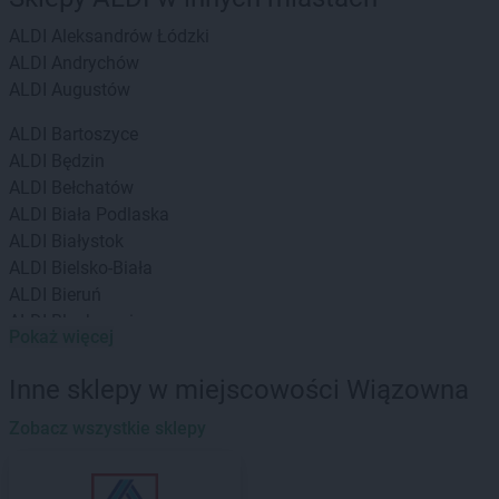
ALDI
Aleksandrów Łódzki
ALDI
Andrychów
ALDI
Augustów
ALDI
Bartoszyce
ALDI
Będzin
ALDI
Bełchatów
ALDI
Biała Podlaska
ALDI
Białystok
ALDI
Bielsko-Biała
ALDI
Bieruń
ALDI
Blachownia
Pokaż więcej
ALDI
Bochnia
ALDI
Brzeg
Inne sklepy w miejscowości Wiązowna
ALDI
Brzeziny
ALDI
Zobacz wszystkie sklepy
Bydgoszcz
ALDI
Bytom