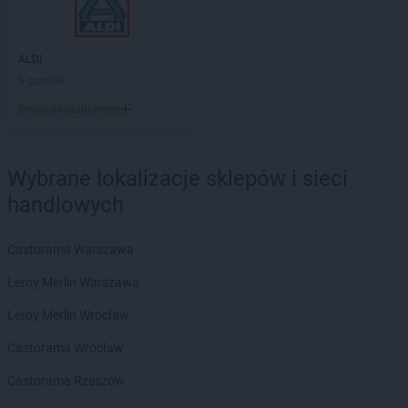
ALDI
Chełm
ALDI
Chojnice
ALDI
Chorzów
ALDI
ALDI
Choszczno
5 gazetek
ALDI
Ciechanów
ALDI
Cieszyn
Dodaj do ulubionych
ALDI
Czechowice-Dziedzice
ALDI
Czerwionka-Leszczyny
Wybrane lokalizacje sklepów i sieci
ALDI
Częstochowa
handlowych
ALDI
Dąbrowa Górnicza
ALDI
Dęblin
Castorama Warszawa
ALDI
Długołęka
ALDI
Dobra
Leroy Merlin Warszawa
ALDI
Drawsko Pomorskie
Leroy Merlin Wrocław
ALDI
Dywity
ALDI
Działdowo
Castorama Wrocław
ALDI
Dzierżoniów
Castorama Rzeszów
ALDI
Elbląg