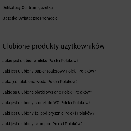
Żabka
Budzów
Delikatesy Centrum gazetka
Żabka
Budzyń
Żabka
Bujaków
Gazetka Świąteczne Promocje
Żabka
Buk
Żabka
Bukowiec
Żabka
Bukowina Tatrzańska
Żabka
Bukowno
Ulubione produkty użytkowników
Żabka
Bulowice
Żabka
Busko-Zdrój
Jakie jest ulubione mleko Polek i Polaków?
Żabka
Bychawa
Jaki jest ulubiony papier toaletowy Polek i Polaków?
Żabka
Bycina
Żabka
Byczyna
Jaka jest ulubiona woda Polek i Polaków?
Żabka
Bydgoszcz
Jakie są ulubione płatki owsiane Polek i Polaków?
Żabka
Bydlin
Żabka
Bydlino
Jaki jest ulubiony środek do WC Polek i Polaków?
Żabka
Bystra
Jaki jest ulubiony żel pod prysznic Polek i Polaków?
Żabka
Bystra Podhalańska
Żabka
Bystry
Jaki jest ulubiony szampon Polek i Polaków?
Żabka
Bystrzyca