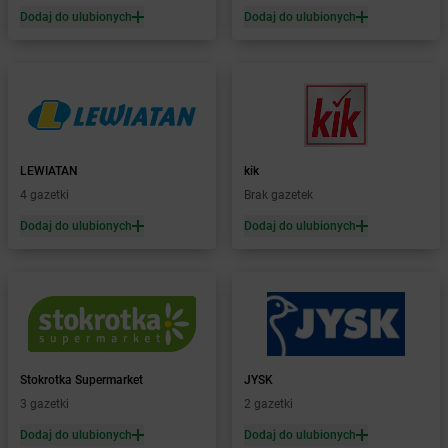
Dodaj do ulubionych
Dodaj do ulubionych
Żabka
Bełchatów
Żabka
Bełsznica
Żabka
Bełżyce
Żabka
Bestwina
Żabka
Bestwinka
Żabka
Bezrzecze
Żabka
BG1
LEWIATAN
kik
Żabka
Biała
4 gazetki
Brak gazetek
Żabka
Biała Druga
Dodaj do ulubionych
Dodaj do ulubionych
Żabka
Biała Piska
Żabka
Biała Podlaska
Żabka
Biała Rawska
Żabka
Białe Błota
Żabka
Białka
Żabka
Białka Tatrzańska
Stokrotka Supermarket
JYSK
Żabka
Białobrzegi
3 gazetki
2 gazetki
Żabka
Bialogard
Żabka
Białogóra
Dodaj do ulubionych
Dodaj do ulubionych