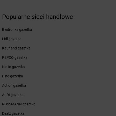
Żabka
Brzesko
Żabka
Brzeszcze
Popularne sieci handlowe
Żabka
Brzezia Łąka
Żabka
Brzeziny
Biedronka gazetka
Żabka
Brzezna
Żabka
Brzeźnica
Lidl gazetka
Żabka
Brzeźnio
Kaufland gazetka
Żabka
Brzezowa
Żabka
Brzezówka
PEPCO gazetka
Żabka
Brzoskwinia
Netto gazetka
Żabka
Brzostek
Żabka
Brzoza
Dino gazetka
Żabka
Brzozów
Action gazetka
Żabka
Brzozówka
Żabka
Bucz
ALDI gazetka
Żabka
Buczkowice
ROSSMANN gazetka
Żabka
Budziechów
Żabka
Budziszewice
Dealz gazetka