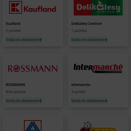
Żabka
Bodzentyn
Żabka
Bogatki
Żabka
Bogatynia
Kaufland
Delikatesy Centrum
Żabka
Bogdaniec
5 gazetek
1 gazetka
Żabka
Bogdanowo
Dodaj do ulubionych
Dodaj do ulubionych
Żabka
Boguchwała
Żabka
Boguchwałowice
Żabka
Boguszów-Gorce
Żabka
Boguszyce
Żabka
Bohater
Żabka
Bojano
Żabka
Bojszowy
ROSSMANN
Intermarche
Żabka
Bolechowo
Brak gazetek
4 gazetki
Żabka
Bolęcin
Dodaj do ulubionych
Dodaj do ulubionych
Żabka
Bolesław
Żabka
Bolesławiec
Żabka
Bolewice
Żabka
Bolków