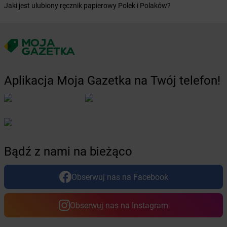
Jaki jest ulubiony ręcznik papierowy Polek i Polaków?
Żabka
Bystrzyca Kłodzka
Żabka
Bytom
Żabka
Bytów
Żabka
Cedynia
Żabka
Cegłów
Żabka
Cekcyn
Aplikacja Moja Gazetka na Twój telefon!
Żabka
Ceków
Żabka
Celestynów
Żabka
Cerekwica
Żabka
Cerkwica
Żabka
Cewice
Bądź z nami na bieżąco
Żabka
Chabówka
Żabka
Chałupki
Żabka
Charzykowy
Obserwuj nas na Facebook
Żabka
Charzyno
Żabka
Chęciny
Obserwuj nas na Instagram
Żabka
Chełm
Żabka
Chełm Śląski