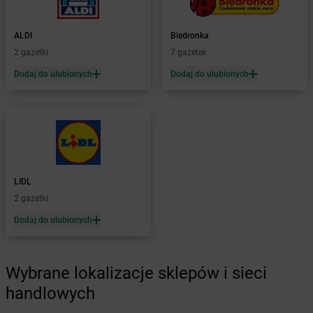
Żabka
Bolszewo
Żabka
Bońki
ALDI
Biedronka
Żabka
Borawe
2 gazetki
7 gazetek
Żabka
Borek Stary
Żabka
Borek Wielkopolski
Dodaj do ulubionych
Dodaj do ulubionych
Żabka
Borkowo
Żabka
Borne Sulinowo
Żabka
Boronów
Żabka
Borowa
Żabka
Borowianka
Żabka
Borówiec
LIDL
Żabka
Borówno
2 gazetki
Żabka
Borowo
Dodaj do ulubionych
Żabka
Boruja Kościelna
Żabka
Borzęcin Duży
Żabka
Borzygniew
Wybrane lokalizacje sklepów i sieci
Żabka
Borzytuchom
Żabka
handlowych
Boża Wola
Żabka
Bralin