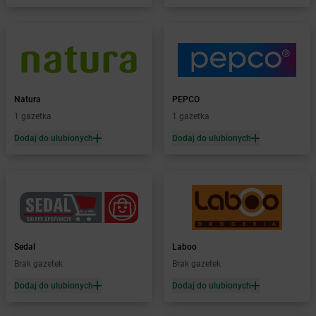
Żabka
Białośliwie
Żabka
Białowieża
Żabka
Biały Dunajec
Żabka
Białystok
Żabka
Bibice
Żabka
Biczyce Dolne
Natura
PEPCO
Żabka
Biecz
1 gazetka
1 gazetka
Żabka
Biedrusko
Dodaj do ulubionych
Dodaj do ulubionych
Żabka
Bielany Wrocławskie
Żabka
Bielawa
Żabka
Bielsk
Żabka
Bielsk Podlaski
Żabka
Bielsko
Żabka
Bielsko-Biała
Żabka
Bieniewice
Sedal
Laboo
Żabka
Bieruń
Brak gazetek
Brak gazetek
Żabka
Biery
Dodaj do ulubionych
Dodaj do ulubionych
Żabka
Bieżuń
Żabka
Bilcza