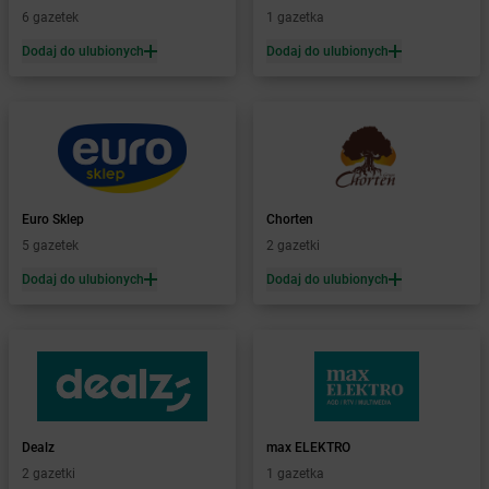
Żabka
Bądkowo
6 gazetek
1 gazetka
Żabka
Bąków
Dodaj do ulubionych
Dodaj do ulubionych
Żabka
Bałtów
Żabka
Banino
Żabka
Baniocha
Żabka
Baranowo
Żabka
Barcin
Żabka
Barczewo
Euro Sklep
Chorten
Żabka
Bardo
5 gazetek
2 gazetki
Żabka
Barlinek
Żabka
Barniewice
Dodaj do ulubionych
Dodaj do ulubionych
Żabka
Bartąg
Żabka
Bartoszyce
Żabka
Baruchowo
Żabka
Barwałd Średni
Żabka
Barwice
Żabka
Bażanowice
Dealz
max ELEKTRO
Żabka
Bęczków
2 gazetki
1 gazetka
Żabka
Będzin