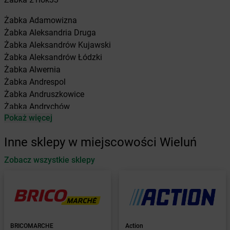
Żabka
Adamowizna
Żabka
Aleksandria Druga
Żabka
Aleksandrów Kujawski
Żabka
Aleksandrów Łódzki
Żabka
Alwernia
Żabka
Andrespol
Żabka
Andruszkowice
Żabka
Andrychów
Pokaż więcej
Żabka
Antonie
Żabka
Augustów
Inne sklepy w miejscowości Wieluń
Żabka
Automat
Zobacz wszystkie sklepy
Żabka
Babica
Żabka
Babice Nowe
Żabka
Babimost
Żabka
Baborów
Żabka
Baboszewo
Żabka
Bachowice
BRICOMARCHE
Action