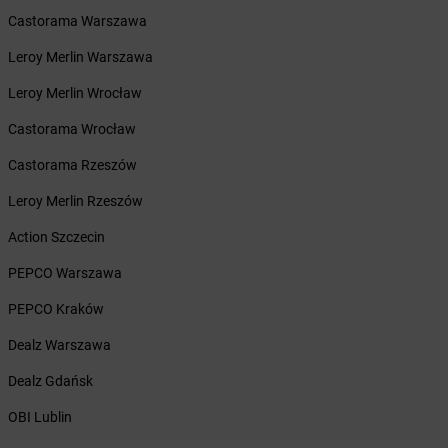
Żabka
Branice
Castorama Warszawa
Żabka
Braniewo
Leroy Merlin Warszawa
Żabka
Brańsk
Żabka
Brenna
Leroy Merlin Wrocław
Żabka
Brodnica
Castorama Wrocław
Żabka
Brodnica Górna
Żabka
Brodowo
Castorama Rzeszów
Żabka
Brody
Leroy Merlin Rzeszów
Żabka
Brojce
Żabka
Bronina
Action Szczecin
Żabka
Brudzeń Duży
PEPCO Warszawa
Żabka
Bruskowo Wielkie
Żabka
Brusy
PEPCO Kraków
Żabka
Brwinów
Dealz Warszawa
Żabka
Brynica
Żabka
Brzączowice
Dealz Gdańsk
Żabka
Brzeg
OBI Lublin
Żabka
Brzeg Dolny
Żabka
Brześć Kujawski