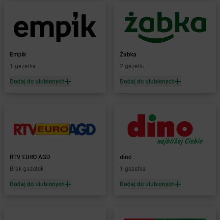
Żabka
Biłgoraj
Żabka
Biórków Mały
Żabka
Biskupice
Żabka
Biskupiec
Żabka
Biskupów
Empik
Żabka
Żabka
Blachownia
1 gazetka
2 gazetki
Żabka
Błażejewo
Dodaj do ulubionych
Dodaj do ulubionych
Żabka
Błażowa
Żabka
Blizne Łaszczyńskiego
Żabka
Bliżyn
Żabka
Blok Dobryszyce
Żabka
Błonie
Żabka
Bobolice
RTV EURO AGD
dino
Żabka
Bobolin
Brak gazetek
1 gazetka
Żabka
Bobowa
Żabka
Bobrek
Dodaj do ulubionych
Dodaj do ulubionych
Żabka
Bobrowniki
Żabka
Bochnia
Żabka
Bodzechów