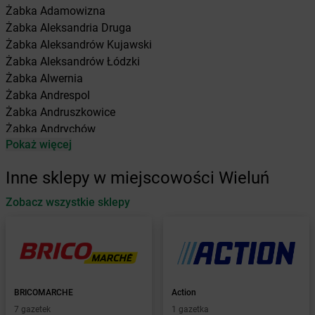
Żabka
Adamowizna
Żabka
Aleksandria Druga
Żabka
Aleksandrów Kujawski
Żabka
Aleksandrów Łódzki
Żabka
Alwernia
Żabka
Andrespol
Żabka
Andruszkowice
Żabka
Andrychów
Pokaż więcej
Żabka
Antonie
Żabka
Augustów
Inne sklepy w miejscowości Wieluń
Żabka
Automat
Zobacz wszystkie sklepy
Żabka
Babica
Żabka
Babice Nowe
Żabka
Babimost
Żabka
Baborów
Żabka
Baboszewo
Żabka
Bachowice
BRICOMARCHE
Action
Żabka
Bądkowo
7 gazetek
1 gazetka