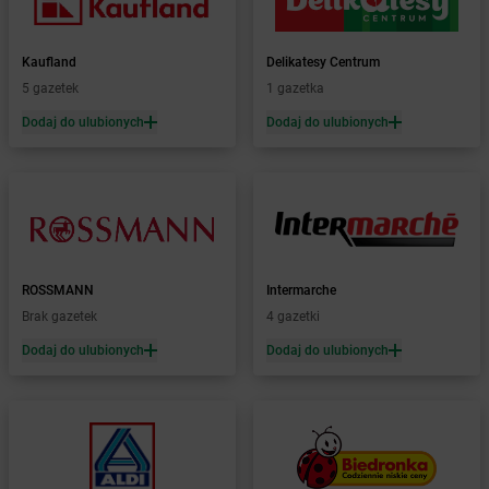
Żabka
Bogatki
Żabka
Bogatynia
Kaufland
Delikatesy Centrum
Żabka
Bogdaniec
5 gazetek
1 gazetka
Żabka
Bogdanowo
Dodaj do ulubionych
Dodaj do ulubionych
Żabka
Boguchwała
Żabka
Boguchwałowice
Żabka
Boguszów-Gorce
Żabka
Boguszyce
Żabka
Bohater
Żabka
Bojano
Żabka
Bojszowy
ROSSMANN
Intermarche
Żabka
Bolechowo
Brak gazetek
4 gazetki
Żabka
Bolęcin
Dodaj do ulubionych
Dodaj do ulubionych
Żabka
Bolesław
Żabka
Bolesławiec
Żabka
Bolewice
Żabka
Bolków
Żabka
Bolszewo