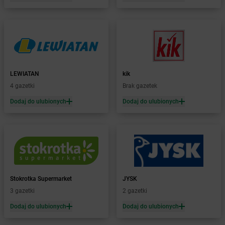
Żabka
Bełsznica
Żabka
Bełżyce
Żabka
Bestwina
Żabka
Bestwinka
Żabka
Bezrzecze
Żabka
BG1
LEWIATAN
kik
Żabka
Biała
4 gazetki
Brak gazetek
Żabka
Biała Druga
Dodaj do ulubionych
Dodaj do ulubionych
Żabka
Biała Piska
Żabka
Biała Podlaska
Żabka
Biała Rawska
Żabka
Białe Błota
Żabka
Białka
Żabka
Białka Tatrzańska
Stokrotka Supermarket
JYSK
Żabka
Białobrzegi
3 gazetki
2 gazetki
Żabka
Białogard
Żabka
Białogóra
Dodaj do ulubionych
Dodaj do ulubionych
Żabka
Białośliwie