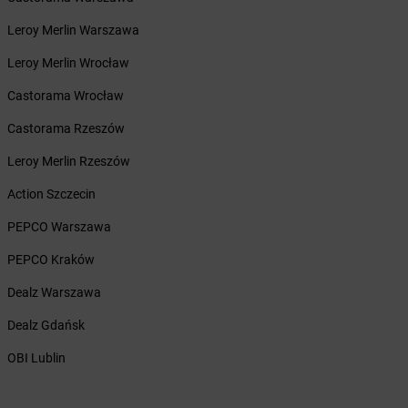
Żabka
Braniewo
Leroy Merlin Warszawa
Żabka
Brańsk
Żabka
Brenna
Leroy Merlin Wrocław
Żabka
Brodnica
Castorama Wrocław
Żabka
Brodnica Górna
Żabka
Brodowo
Castorama Rzeszów
Żabka
Brody
Leroy Merlin Rzeszów
Żabka
Brojce
Żabka
Bronina
Action Szczecin
Żabka
Brudzeń Duży
PEPCO Warszawa
Żabka
Bruskowo Wielkie
Żabka
Brusy
PEPCO Kraków
Żabka
Brwinów
Dealz Warszawa
Żabka
Brynica
Żabka
Brzączowice
Dealz Gdańsk
Żabka
Brzeg
OBI Lublin
Żabka
Brzeg Dolny
Żabka
Brześć Kujawski
Żabka
Brzesko