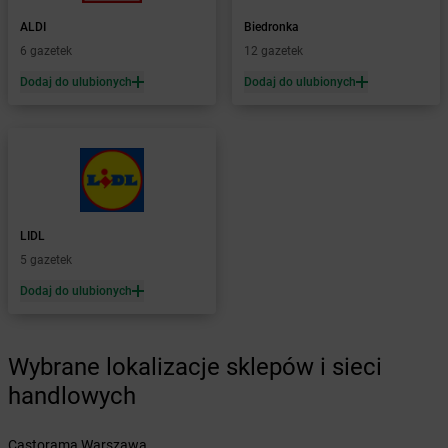
Żabka
Bońki
ALDI
Biedronka
Żabka
Borawe
6 gazetek
12 gazetek
Żabka
Borek Stary
Żabka
Borek Wielkopolski
Dodaj do ulubionych
Dodaj do ulubionych
Żabka
Borkowo
Żabka
Borne Sulinowo
Żabka
Boronów
Żabka
Borowa
Żabka
Borowianka
Żabka
Borówiec
LIDL
Żabka
Borówno
5 gazetek
Żabka
Borowo
Dodaj do ulubionych
Żabka
Boruja Kościelna
Żabka
Borzęcin Duży
Żabka
Borzygniew
Wybrane lokalizacje sklepów i sieci
Żabka
Borzytuchom
Żabka
handlowych
Boża Wola
Żabka
Bralin
Żabka
Branice
Castorama Warszawa