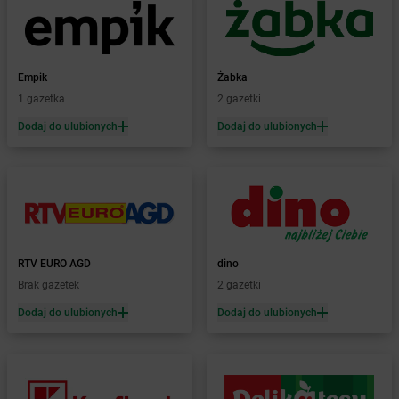
Żabka
Biórków Mały
Żabka
Biskupice
Żabka
Biskupiec
Żabka
Biskupów
Empik
Żabka
Żabka
Blachownia
1 gazetka
2 gazetki
Żabka
Błażejewo
Dodaj do ulubionych
Dodaj do ulubionych
Żabka
Błażowa
Żabka
Blizne Łaszczyńskiego
Żabka
Bliżyn
Żabka
Blok Dobryszyce
Żabka
Błonie
Żabka
Bobolice
RTV EURO AGD
dino
Żabka
Bobolin
Brak gazetek
2 gazetki
Żabka
Bobowa
Żabka
Bobrek
Dodaj do ulubionych
Dodaj do ulubionych
Żabka
Bobrowniki
Żabka
Bochnia
Żabka
Bodzechów
Żabka
Bodzentyn