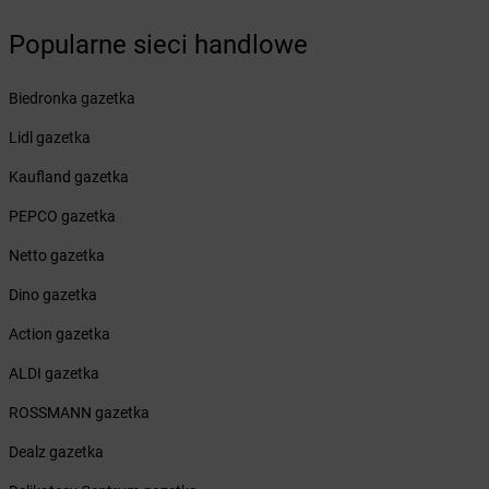
Żabka
Brzeszcze
Popularne sieci handlowe
Żabka
Brzezia Łąka
Żabka
Brzeziny
Biedronka gazetka
Żabka
Brzezna
Żabka
Brzeźnica
Lidl gazetka
Żabka
Brzeźnio
Kaufland gazetka
Żabka
Brzezowa
Żabka
Brzezówka
PEPCO gazetka
Żabka
Brzoskwinia
Netto gazetka
Żabka
Brzostek
Żabka
Brzoza
Dino gazetka
Żabka
Brzozów
Action gazetka
Żabka
Brzozówka
Żabka
Bucz
ALDI gazetka
Żabka
Buczkowice
ROSSMANN gazetka
Żabka
Budziechów
Żabka
Budziszewice
Dealz gazetka
Żabka
Budzów