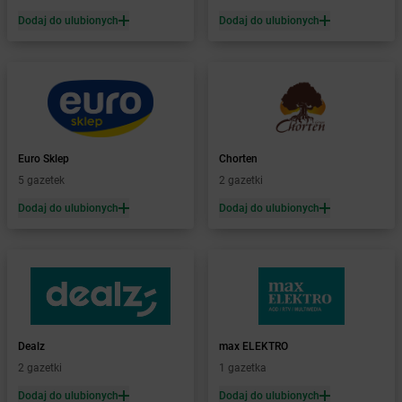
Żabka
Bąków
Dodaj do ulubionych
Dodaj do ulubionych
Żabka
Bałtów
Żabka
Banino
Żabka
Baniocha
Żabka
Baranowo
Żabka
Barcin
Żabka
Barczewo
Euro Sklep
Chorten
Żabka
Bardo
5 gazetek
2 gazetki
Żabka
Barlinek
Żabka
Barniewice
Dodaj do ulubionych
Dodaj do ulubionych
Żabka
Bartąg
Żabka
Bartoszyce
Żabka
Baruchowo
Żabka
Barwałd Średni
Żabka
Barwice
Żabka
Bażanowice
Dealz
max ELEKTRO
Żabka
Bęczków
2 gazetki
1 gazetka
Żabka
Będzin
Dodaj do ulubionych
Dodaj do ulubionych
Żabka
Bełchatów