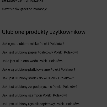
Delikatesy Centrum gazetka
Żabka
Budzyń
Żabka
Bujaków
Gazetka Świąteczne Promocje
Żabka
Buk
Żabka
Bukowiec
Żabka
Bukowina Tatrzańska
Żabka
Bukowno
Ulubione produkty użytkowników
Żabka
Bulowice
Żabka
Busko-Zdrój
Jakie jest ulubione mleko Polek i Polaków?
Żabka
Bychawa
Jaki jest ulubiony papier toaletowy Polek i Polaków?
Żabka
Bycina
Żabka
Byczyna
Jaka jest ulubiona woda Polek i Polaków?
Żabka
Bydgoszcz
Jakie są ulubione płatki owsiane Polek i Polaków?
Żabka
Bydlin
Żabka
Bydlino
Jaki jest ulubiony środek do WC Polek i Polaków?
Żabka
Bystra
Jaki jest ulubiony żel pod prysznic Polek i Polaków?
Żabka
Bystra Podhalańska
Żabka
Bystry
Jaki jest ulubiony szampon Polek i Polaków?
Żabka
Bystrzyca
Jaki jest ulubiony ręcznik papierowy Polek i Polaków?
Żabka
Bystrzyca Kłodzka