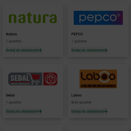
Żabka
Białowieża
Żabka
Biały Dunajec
Żabka
Białystok
Żabka
Bibice
Żabka
Biczyce Dolne
Natura
PEPCO
Żabka
Biecz
1 gazetka
1 gazetka
Żabka
Biedrusko
Dodaj do ulubionych
Dodaj do ulubionych
Żabka
Bielany Wrocławskie
Żabka
Bielawa
Żabka
Bielsk
Żabka
Bielsk Podlaski
Żabka
Bielsko
Żabka
Bielsko-Biała
Żabka
Bieniewice
Sedal
Laboo
Żabka
Bieruń
1 gazetka
Brak gazetek
Żabka
Biery
Dodaj do ulubionych
Dodaj do ulubionych
Żabka
Bieżuń
Żabka
Bilcza
Żabka
Biłgoraj