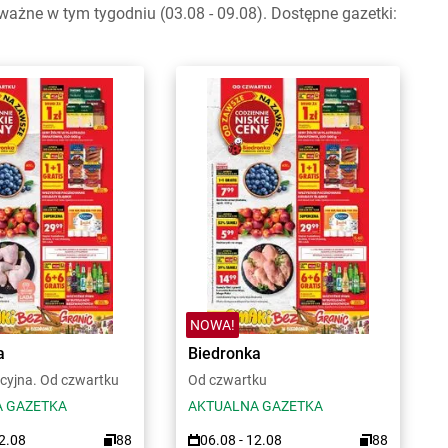
ażne w tym tygodniu (03.08 - 09.08). Dostępne gazetki:
NOWA!
a
Biedronka
cyjna. Od czwartku
Od czwartku
 GAZETKA
AKTUALNA GAZETKA
12.08
88
06.08 - 12.08
88