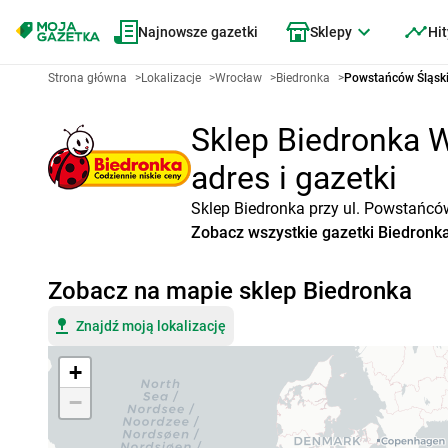
Najnowsze gazetki
Sklepy
Hit
Strona główna
>
Lokalizacje
>
Wrocław
>
Biedronka
>
Powstańców Śląski
Sklep Biedronka W
adres i gazetki
Sklep Biedronka przy ul. Powstańcó
Zobacz wszystkie gazetki Biedronk
Zobacz na mapie sklep Biedronka
Znajdź moją lokalizację
+
−