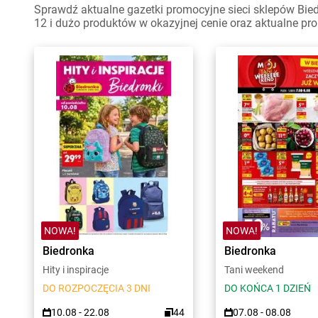
Sprawdź aktualne gazetki promocyjne sieci sklepów Bie
12 i dużo produktów w okazyjnej cenie oraz aktualne pr
NOWA!
NOWA!
Biedronka
Biedronka
Hity i inspiracje
Tani weekend
DO ROZPOCZĘCIA 3 DNI
DO KOŃCA 1 DZIEŃ
10.08 - 22.08
44
07.08 - 08.08