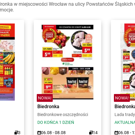
dronka w miejscowości Wrocław na ulicy Powstańców Śląskich w
omocje.
NOWA!
NOWA!
Biedronka
Biedronk
Biedronkowe oszczędności
Lada trady
DO KOŃCA 1 DZIEŃ
AKTUALNA
3
06.08 - 08.08
14
06.08 - 