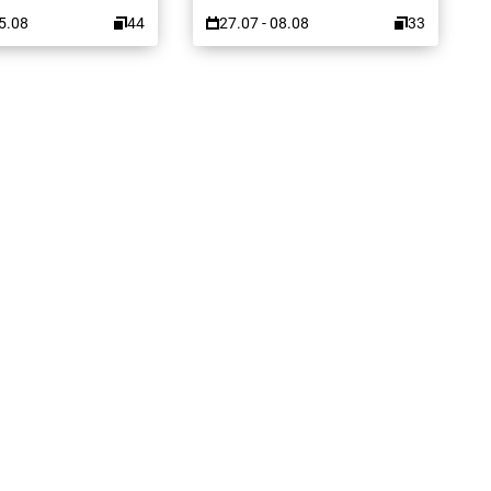
15.08
44
27.07 - 08.08
33