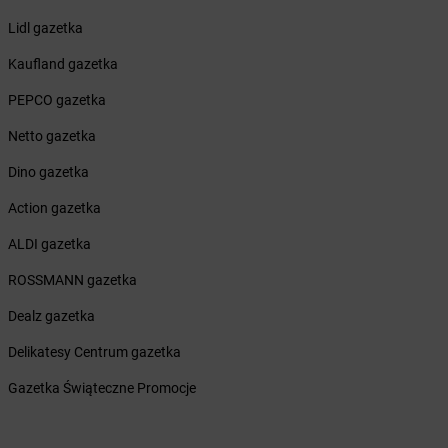
dino
Cmolas
Lidl gazetka
dino
Cybinka
Kaufland gazetka
dino
Cychry
dino
Czajków
PEPCO gazetka
dino
Czaplinek
Netto gazetka
dino
Czapury
dino
Czarna Dąbrówka
Dino gazetka
dino
Czarna Woda
Action gazetka
dino
Czarnków
dino
Czarnocin
ALDI gazetka
dino
Czarnożyły
ROSSMANN gazetka
dino
Czarny Bór
dino
Czarnylas
Dealz gazetka
dino
Czarże
Delikatesy Centrum gazetka
dino
Czastary
dino
Czechowice-Dziedzice
Gazetka Świąteczne Promocje
dino
Czechy
dino
Czekanów