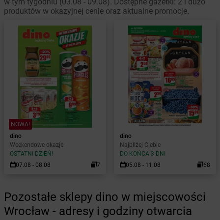
w tym tygodniu (03.08 - 09.08). Dostępne gazetki: 2 i dużo
produktów w okazyjnej cenie oraz aktualne promocje.
NOWA!
dino
dino
Weekendowe okazje
Najbliżej Ciebie
OSTATNI DZIEŃ!
DO KOŃCA 3 DNI
07.08 - 08.08
7
05.08 - 11.08
68
Pozostałe sklepy dino w miejscowości
Wrocław - adresy i godziny otwarcia