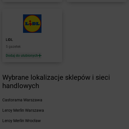
dino
Chodkowo-Działki
dino
Chodzież
dino
Chojna
dino
Chojnice
dino
Chojno
dino
Chojny
LIDL
dino
Chorzów
5 gazetek
dino
Choszczno
Dodaj do ulubionych
dino
Chotków
dino
Chróścice
dino
Chróstnik
Wybrane lokalizacje sklepów i sieci
dino
Chrzan
dino
Chrzanów
handlowych
dino
Chrząstowice
dino
Chrząstowo
Castorama Warszawa
dino
Chrzypsko Wielkie
Leroy Merlin Warszawa
dino
Chudoba
dino
Chwalęcice
Leroy Merlin Wrocław
dino
Chwałkowo Kościelne