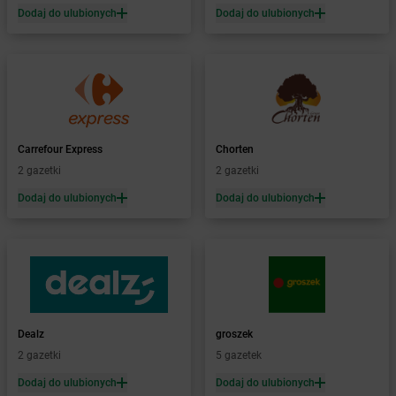
Dodaj do ulubionych
Dodaj do ulubionych
dino
Bielcza
dino
Bielewo
dino
Bielice
dino
Bielsk
dino
Bielsk Podlaski
dino
Bieniewice
dino
Bieruń
Carrefour Express
Chorten
dino
Bierutów
2 gazetki
2 gazetki
dino
Bierzglinek
Dodaj do ulubionych
Dodaj do ulubionych
dino
Bierzwienna Długa
dino
Bierzwnik
dino
Biesiekierz
dino
Bieżuń
dino
Bieżyń
dino
Bilcza
dino
Dealz
Biskupice
groszek
dino
2 gazetki
Biskupice Ołoboczne
5 gazetek
dino
Biskupiec
Dodaj do ulubionych
Dodaj do ulubionych