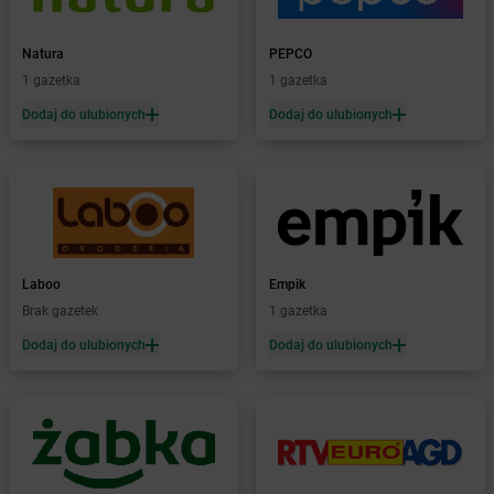
dino
Brdów
dino
Brochów
Natura
PEPCO
dino
Brodnica
1 gazetka
1 gazetka
dino
Brody
dino
Brojce
Dodaj do ulubionych
Dodaj do ulubionych
dino
Broniszewice
dino
Bronowice
dino
Brunów
dino
Brusy
dino
Brwinów
dino
Brzeg
Laboo
Empik
dino
Brześć Kujawski
Brak gazetek
1 gazetka
dino
Brzeszcze
Dodaj do ulubionych
Dodaj do ulubionych
dino
Brzeziny
dino
Brzeźnio
dino
Brzeżno
dino
Brzostowo
dino
Brzozówiec
dino
Brzustów