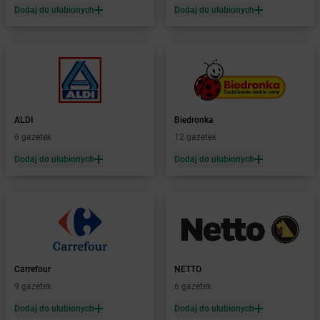
Dodaj do ulubionych
Dodaj do ulubionych
dino
Charzyno
dino
Chąśno
dino
Chechło
dino
Chęciny
dino
Chełm Śląski
dino
Chełmno
dino
Chełmsko Śląskie
ALDI
Biedronka
dino
Chełmża
6 gazetek
12 gazetek
dino
Chludowo
Dodaj do ulubionych
Dodaj do ulubionych
dino
Chmielnik
dino
Chobienia
dino
Chobienice
dino
Choceń
dino
Chocianów
dino
Chocicza
Carrefour
NETTO
dino
Chociwel
9 gazetek
6 gazetek
dino
Chocz
dino
Chodel
Dodaj do ulubionych
Dodaj do ulubionych