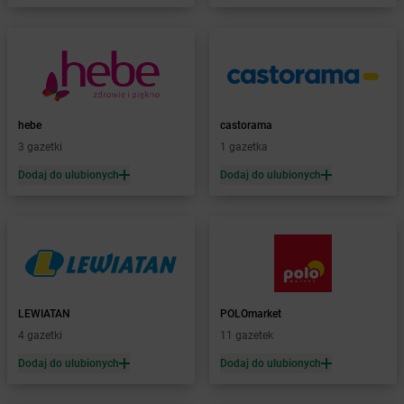
dino
Bisztynek
dino
Bławaty
dino
Błędów
dino
Bledzew
dino
Blizno
dino
Bliżyn
hebe
castorama
dino
Bobolice
3 gazetki
1 gazetka
dino
Bobrek
dino
Dodaj do ulubionych
Bobrowice
Dodaj do ulubionych
dino
Bobrówko
dino
Bobrownickie Pole
dino
Bobrowniki Wielkie
dino
Bobrowo
dino
Bobrzany
dino
Bodzewo
LEWIATAN
POLOmarket
dino
Bogatynia
4 gazetki
11 gazetek
dino
Bogucice
Dodaj do ulubionych
Dodaj do ulubionych
dino
Boguszów-Gorce
dino
Boguszyce