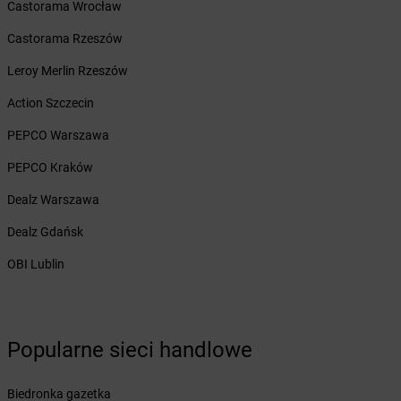
Castorama Wrocław
dino
Chybie
dino
Chynów
Castorama Rzeszów
dino
Ciachcin
Leroy Merlin Rzeszów
dino
Ciążeń
dino
Ciechanowiec
Action Szczecin
dino
Ciechocin
PEPCO Warszawa
dino
Ciechocinek
dino
Ciechów
PEPCO Kraków
dino
Ciecierzyce
Dealz Warszawa
dino
Ciekoty
dino
Cielądz
Dealz Gdańsk
dino
Cielcza
OBI Lublin
dino
Cienin Zaborny-Parcele
dino
Ciepłowody
dino
Cieszków
dino
Cieszyn
Popularne sieci handlowe
dino
Cieszyny
dino
Cisek
Biedronka gazetka
dino
Cisew