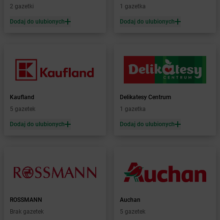
2 gazetki
1 gazetka
dino
Bydlin
dino
Bysław
Dodaj do ulubionych
Dodaj do ulubionych
dino
Bytnica
dino
Bytom
dino
Bytom Odrzański
dino
Bytoń
dino
Bytyń
Kaufland
Delikatesy Centrum
dino
Cedynia
5 gazetek
1 gazetka
dino
Cekanowo
dino
Cekcyn
Dodaj do ulubionych
Dodaj do ulubionych
dino
Ceków
dino
Cerekwica
dino
Cerkwica
dino
Cewice
dino
Chachalnia
dino
Chalin
ROSSMANN
Auchan
dino
Chałupki
Brak gazetek
5 gazetek
dino
Charbrowo