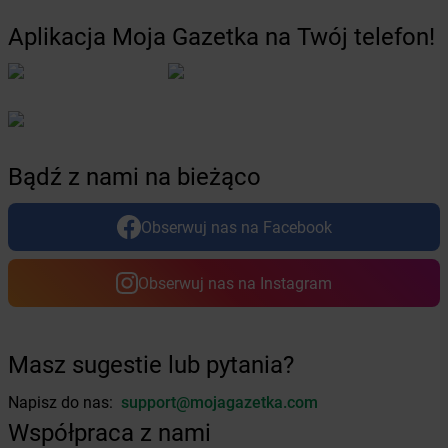
dino
Dąbcze
Aplikacja Moja Gazetka na Twój telefon!
dino
Dąbie
dino
Dąbroszyn
dino
Dąbrowa
dino
Dąbrowa Biskupia
dino
Dąbrowa Chełmińska
dino
Dąbrowa Górnicza
Bądź z nami na bieżąco
dino
Dąbrowa Rzeczycka
dino
Dąbrowa Zielona
Obserwuj nas na Facebook
dino
Dąbrówka
dino
Dąbrówka Wielkopolska
Obserwuj nas na Instagram
dino
Dąbrówno
dino
Dąbrowy
dino
Damasławek
dino
Daszyna
Masz sugestie lub pytania?
dino
Dawidy Bankowe
Napisz do nas:
support@mojagazetka.com
dino
Dębno
dino
Dębowa Łąka
Współpraca z nami