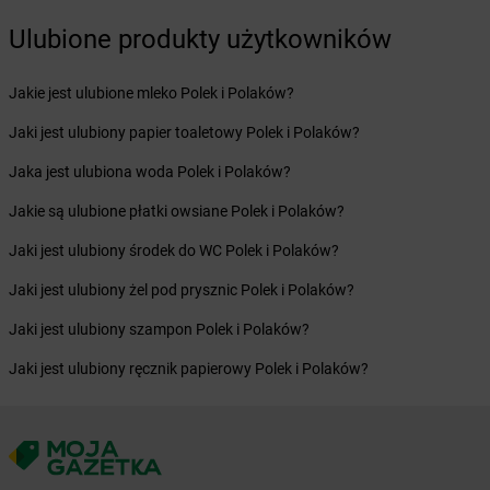
dino
Czempiń
dino
Czermin
Ulubione produkty użytkowników
dino
Czernica
dino
Czerniejewo
Jakie jest ulubione mleko Polek i Polaków?
dino
Czerniewice
Jaki jest ulubiony papier toaletowy Polek i Polaków?
dino
Czernina
dino
Czersk
Jaka jest ulubiona woda Polek i Polaków?
dino
Czerwieńsk
Jakie są ulubione płatki owsiane Polek i Polaków?
dino
Czerwin
dino
Czerwińsk nad Wisłą
Jaki jest ulubiony środek do WC Polek i Polaków?
dino
Czerwionka-Leszczyny
Jaki jest ulubiony żel pod prysznic Polek i Polaków?
dino
Czerwona Woda
dino
Czerwonka Szlachecka
Jaki jest ulubiony szampon Polek i Polaków?
dino
Częstochowa
Jaki jest ulubiony ręcznik papierowy Polek i Polaków?
dino
Człopa
dino
Człuchów
dino
Czyczkowy
dino
Ćmielów