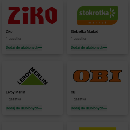
dino
Boguty-Żurawie
dino
Bojadła
dino
Bojano
dino
Bojszowy
dino
Bolesław
Ziko
Stokrotka Market
dino
Bolesławice
1 gazetka
1 gazetka
dino
Bolesławiec
Dodaj do ulubionych
Dodaj do ulubionych
dino
Bolewice
dino
Bolewicko
dino
Bolimów
dino
Bolków
dino
Bolszewo
dino
Boniewo
Leroy Merlin
OBI
dino
Borawe
1 gazetka
1 gazetka
dino
Borek Strzeliński
dino
Borek Wielkopolski
Dodaj do ulubionych
Dodaj do ulubionych
dino
Borkowo
dino
Borne Sulinowo
dino
Boronów