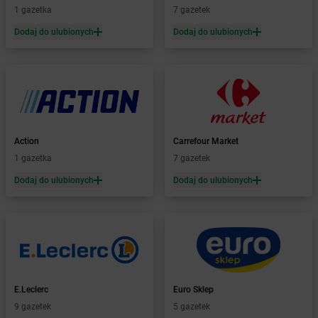
dino
Bedlno
1 gazetka
7 gazetek
dino
Bełchatów
Dodaj do ulubionych
Dodaj do ulubionych
dino
Bełchów
dino
Bełdów
dino
Belęcin
dino
Bełk
dino
Benice
dino
Bestwina
Action
Carrefour Market
dino
Biadki
1 gazetka
7 gazetek
dino
Biała
dino
Biała Parcela
Dodaj do ulubionych
Dodaj do ulubionych
dino
Biała Rawska
dino
Białaczów
dino
Białogard
dino
Białuń
dino
Białynin
dino
Biedrusko
E.Leclerc
Euro Sklep
dino
Bielawa
9 gazetek
5 gazetek
dino
Bielawy