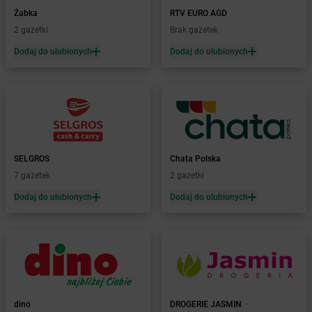
dino
Brzyskorzystew
Żabka
RTV EURO AGD
dino
Bucz
2 gazetki
Brak gazetek
dino
Buczek
Dodaj do ulubionych
Dodaj do ulubionych
dino
Buczyna
dino
Budowo
dino
Budzisław Kościelny
dino
Budziszewice
dino
Budzów
dino
Budzyń
dino
Bukowice
SELGROS
Chata Polska
dino
Bukowiec
7 gazetek
2 gazetki
dino
Bukówiec Górny
Dodaj do ulubionych
Dodaj do ulubionych
dino
Bukownica
dino
Bulkowo-Kolonia
dino
Burzenin
dino
Busko-Zdrój
dino
Bychlew
dino
Byczyna
dino
DROGERIE JASMIN
dino
Bydgoszcz