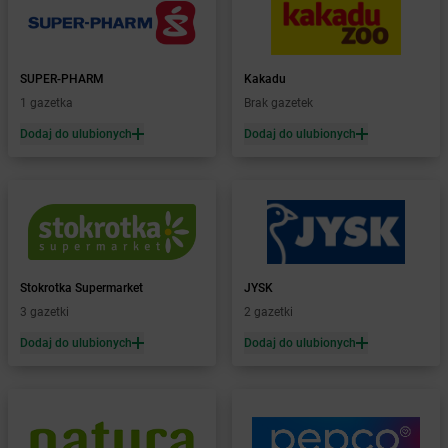
dino
Boroszów
dino
Borów
dino
Borowie
SUPER-PHARM
Kakadu
dino
Borówiec
1 gazetka
Brak gazetek
dino
Boruja Kościelna
Dodaj do ulubionych
Dodaj do ulubionych
dino
Borysławice
dino
Borzęcice
dino
Borzęciczki
dino
Borzęcin
dino
Borzytuchom
dino
Boszkowo-Letnisko
dino
Bożejowice
Stokrotka Supermarket
JYSK
dino
Bożnów
3 gazetki
2 gazetki
dino
Branice
Dodaj do ulubionych
Dodaj do ulubionych
dino
Braniewo
dino
Brańszczyk
dino
Braszowice
dino
Bratian