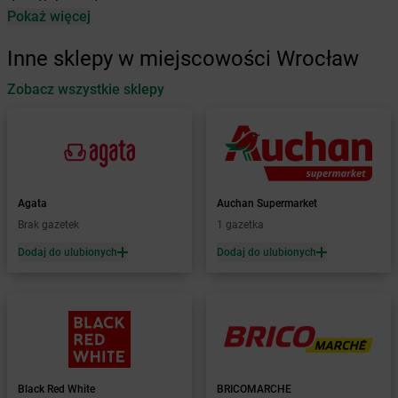
dino
Babimost
Pokaż więcej
dino
Baborów
dino
Baboszewo
Inne sklepy w miejscowości Wrocław
dino
Baćkowice
dino
Zobacz wszystkie sklepy
Baczyna
dino
Bądkowo
dino
Bądkowo Kościelne
dino
Bąków
dino
Banie
dino
Baranów
Agata
Auchan Supermarket
dino
Baranowo
Brak gazetek
1 gazetka
dino
Barcin
Dodaj do ulubionych
Dodaj do ulubionych
dino
Barczewo
dino
Barkowo
dino
Barlinek
dino
Bartniczka
dino
Baruchowo
dino
Barwice
dino
Będków
Black Red White
BRICOMARCHE