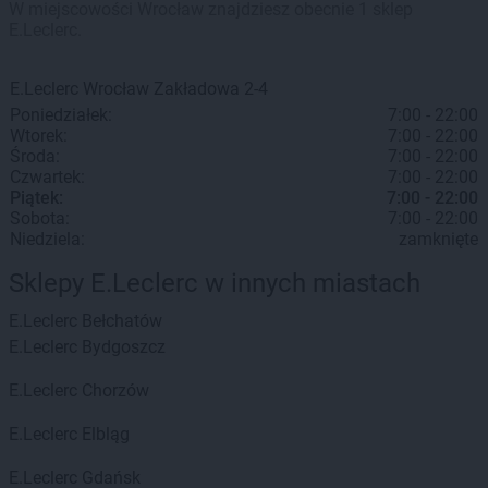
W miejscowości Wrocław znajdziesz obecnie 1 sklep
E.Leclerc.
E.Leclerc
Wrocław
Zakładowa 2-4
Poniedziałek:
7:00 - 22:00
Wtorek:
7:00 - 22:00
Środa:
7:00 - 22:00
Czwartek:
7:00 - 22:00
Piątek:
7:00 - 22:00
Sobota:
7:00 - 22:00
Niedziela:
zamknięte
Sklepy E.Leclerc w innych miastach
E.Leclerc
Bełchatów
E.Leclerc
Bydgoszcz
E.Leclerc
Chorzów
E.Leclerc
Elbląg
E.Leclerc
Gdańsk