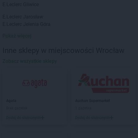
E.Leclerc
Gliwice
E.Leclerc
Jarosław
E.Leclerc
Jelenia Góra
Pokaż więcej
E.Leclerc
Katowice
E.Leclerc
Kłodzko
Inne sklepy w miejscowości Wrocław
E.Leclerc
Kołobrzeg
Zobacz wszystkie sklepy
E.Leclerc
Łódź
E.Leclerc
Lublin
E.Leclerc
Mielec
E.Leclerc
Oleśnica
Agata
Auchan Supermarket
E.Leclerc
Ostrołęka
Brak gazetek
1 gazetka
E.Leclerc
Ostrów Wielkopolski
Dodaj do ulubionych
Dodaj do ulubionych
E.Leclerc
Ostrowiec Świętokrzyski
E.Leclerc
Przemyśl