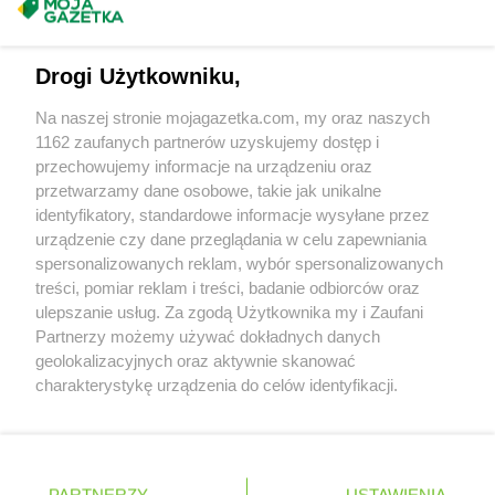
Masz sugestie lub pytania?
Napisz do nas:
support@mojagazetka.com
Drogi Użytkowniku,
Współpraca z nami
Na naszej stronie mojagazetka.com, my oraz naszych
Zobacz szczegóły
1162 zaufanych partnerów uzyskujemy dostęp i
Retail Radar – analiza rynku
przechowujemy informacje na urządzeniu oraz
przetwarzamy dane osobowe, takie jak unikalne
identyfikatory, standardowe informacje wysyłane przez
Wasze ulubione produkty
urządzenie czy dane przeglądania w celu zapewniania
spersonalizowanych reklam, wybór spersonalizowanych
Regulamin serwisu i polityka prywatności
treści, pomiar reklam i treści, badanie odbiorców oraz
ulepszanie usług. Za zgodą Użytkownika my i Zaufani
Mapa strony
Partnerzy możemy używać dokładnych danych
geolokalizacyjnych oraz aktywnie skanować
Zawsze najnowsze gazetki w naszej
Wszystkie miasta z lokalizacjami sklepów
charakterystykę urządzenia do celów identyfikacji.
Ponieważ cenimy Twoją prywatność, prosimy o zgodę na
aplikacji
korzystanie z tych technologii poprzez kliknięcie
„Akceptuję”. Zgoda jest dobrowolna i zawsze możesz ją
+ 1,5 mln zadowolonych kupujących
zmienić/wycofać klikając przycisk ustawień prywatności
Polska
Czechy
Ukraina
Litwa
Słowacja
Rumunia
PARTNERZY
USTAWIENIA