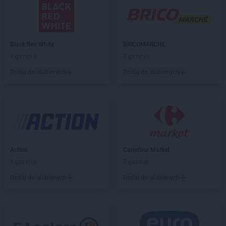
E.Leclerc
Racibórz
E.Leclerc
Radom
E.Leclerc
Rzeszów
Black Red White
BRICOMARCHE
1 gazetka
7 gazetek
E.Leclerc
Słupsk
E.Leclerc
Sosnowiec
Dodaj do ulubionych
Dodaj do ulubionych
E.Leclerc
Szczecin
E.Leclerc
Świdnica
E.Leclerc
Toruń
E.Leclerc
Tychy
Action
Carrefour Market
E.Leclerc
Warszawa
1 gazetka
7 gazetek
E.Leclerc
Wrocław
Dodaj do ulubionych
Dodaj do ulubionych
E.Leclerc
Zamość
E.Leclerc
Zielona Góra