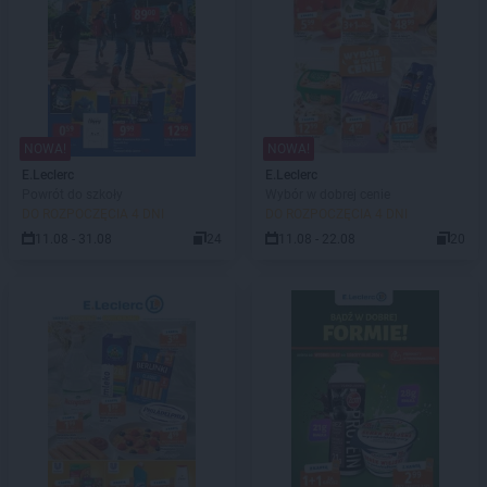
NOWA!
NOWA!
E.Leclerc
E.Leclerc
Powrót do szkoły
Wybór w dobrej cenie
DO ROZPOCZĘCIA 4 DNI
DO ROZPOCZĘCIA 4 DNI
11.08 - 31.08
24
11.08 - 22.08
20