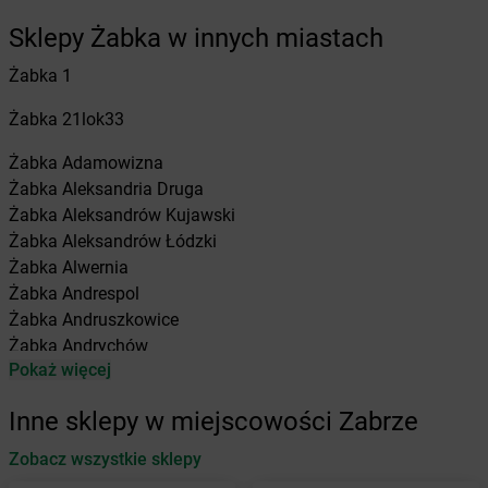
Sklepy Żabka w innych miastach
Żabka
1
Żabka
21lok33
Żabka
Adamowizna
Żabka
Aleksandria Druga
Żabka
Aleksandrów Kujawski
Żabka
Aleksandrów Łódzki
Żabka
Alwernia
Żabka
Andrespol
Żabka
Andruszkowice
Żabka
Andrychów
Pokaż więcej
Żabka
Antonie
Żabka
Augustów
Inne sklepy w miejscowości Zabrze
Żabka
Automat
Zobacz wszystkie sklepy
Żabka
Babica