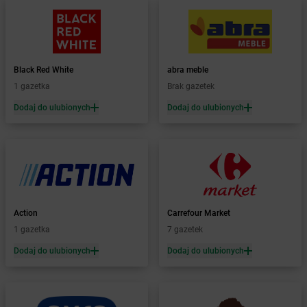
Żabka
Babice Nowe
Żabka
Babimost
Żabka
Baborów
Żabka
Baboszewo
Żabka
Bachowice
Black Red White
abra meble
Żabka
Bądkowo
1 gazetka
Brak gazetek
Żabka
Bąków
Dodaj do ulubionych
Dodaj do ulubionych
Żabka
Bałtów
Żabka
Banino
Żabka
Baniocha
Żabka
Baranowo
Żabka
Barcin
Żabka
Barczewo
Action
Carrefour Market
Żabka
Bardo
1 gazetka
7 gazetek
Żabka
Barlinek
Żabka
Barniewice
Dodaj do ulubionych
Dodaj do ulubionych
Żabka
Bartąg
Żabka
Bartoszyce
Żabka
Baruchowo