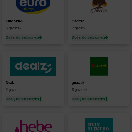
Żabka
Barwałd Średni
Żabka
Barwice
Żabka
Bażanowice
Euro Sklep
Chorten
Żabka
Bęczków
5 gazetek
2 gazetki
Żabka
Będzin
Dodaj do ulubionych
Dodaj do ulubionych
Żabka
Bełchatów
Żabka
Bełsznica
Żabka
Bełżyce
Żabka
Bestwina
Żabka
Bestwinka
Żabka
Bezrzecze
Żabka
BG1
Dealz
groszek
Żabka
Biała
2 gazetki
5 gazetek
Żabka
Biała Druga
Dodaj do ulubionych
Dodaj do ulubionych
Żabka
Biała Piska
Żabka
Biała Podlaska
Żabka
Biała Rawska
Żabka
Białe Błota
Żabka
Białka