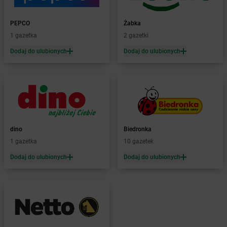
dino
Barwice
dino
Będków
PEPCO
Żabka
dino
Bedlno
1 gazetka
2 gazetki
dino
Bełchatów
Dodaj do ulubionych
Dodaj do ulubionych
dino
Bełchów
dino
Bełdów
dino
Belęcin
dino
Bełk
dino
Benice
dino
Bestwina
dino
Biedronka
dino
Biadki
1 gazetka
10 gazetek
dino
Biała
dino
Biała Parcela
Dodaj do ulubionych
Dodaj do ulubionych
dino
Biała Rawska
dino
Białaczów
dino
Białogard
dino
Białuń
dino
Białynin