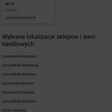
dino
Biedrusko
NETTO
dino
Bielawa
4 gazetki
dino
Bielawy
Dodaj do ulubionych
dino
Bielcza
dino
Bielewo
dino
Bielice
Wybrane lokalizacje sklepów i sieci
dino
Bielsk
handlowych
dino
Bielsk Podlaski
dino
Bieniewice
dino
Bieruń
Castorama Warszawa
dino
Bierutów
Leroy Merlin Warszawa
dino
Bierzglinek
dino
Bierzwienna Długa
Leroy Merlin Wrocław
dino
Bierzwnik
Castorama Wrocław
dino
Biesiekierz
dino
Bieżuń
Castorama Rzeszów
dino
Bieżyń
Leroy Merlin Rzeszów
dino
Bilcza
dino
Biskupice
Action Szczecin