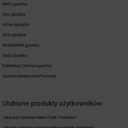
Netto gazetka
dino
Boguszów-Gorce
dino
Boguszyce
Dino gazetka
dino
Boguty-Żurawie
Action gazetka
dino
Bojadła
dino
Bojano
ALDI gazetka
dino
Bojszowy
ROSSMANN gazetka
dino
Bolesław
dino
Bolesławice
Dealz gazetka
dino
Bolesławiec
Delikatesy Centrum gazetka
dino
Bolewice
dino
Bolewicko
Gazetka Świąteczne Promocje
dino
Bolimów
dino
Bolków
dino
Bolszewo
dino
Boniewo
Ulubione produkty użytkowników
dino
Borawe
dino
Borek Strzeliński
Jakie jest ulubione mleko Polek i Polaków?
dino
Borek Wielkopolski
Jaki jest ulubiony papier toaletowy Polek i Polaków?