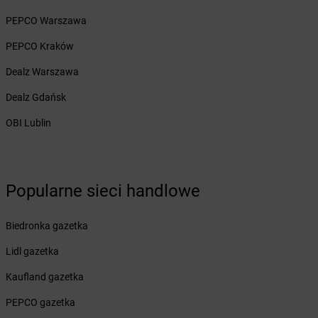
dino
Biskupice Ołoboczne
PEPCO Warszawa
dino
Biskupiec
dino
Bisztynek
PEPCO Kraków
dino
Bławaty
Dealz Warszawa
dino
Błędów
dino
Bledzew
Dealz Gdańsk
dino
Blizno
OBI Lublin
dino
Bliżyn
dino
Bobolice
dino
Bobrek
dino
Bobrowice
Popularne sieci handlowe
dino
Bobrówko
dino
Bobrownickie Pole
Biedronka gazetka
dino
Bobrowniki Wielkie
dino
Bobrowo
Lidl gazetka
dino
Bobrzany
Kaufland gazetka
dino
Bodzewo
dino
Bogatynia
PEPCO gazetka
dino
Bogucice