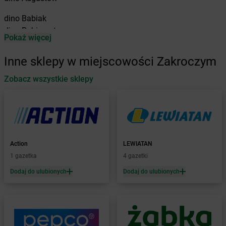
dino
Babiak
dino
Babimost
Pokaż więcej
dino
Baborów
dino
Baboszewo
Inne sklepy w miejscowości Zakroczym
dino
Baćkowice
dino
Zobacz wszystkie sklepy
Baczyna
dino
Bądkowo
dino
Bądkowo Kościelne
dino
Bąków
dino
Banie
dino
Baranów
Action
LEWIATAN
dino
Baranowo
1 gazetka
4 gazetki
dino
Barcin
Dodaj do ulubionych
Dodaj do ulubionych
dino
Barczewo
dino
Barkowo
dino
Barlinek
dino
Bartniczka
dino
Baruchowo