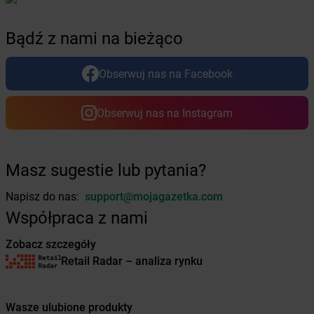
dino
Braszowice
dino
Bratian
Bądź z nami na bieżąco
dino
Brdów
dino
Brochów
Obserwuj nas na Facebook
dino
Brodnica
dino
Brody
dino
Brójce
Obserwuj nas na Instagram
dino
Broniszewice
dino
Bronowice
dino
Brunów
Masz sugestie lub pytania?
dino
Brusy
dino
Brwinów
Napisz do nas:
support@mojagazetka.com
dino
Brzeg
Współpraca z nami
dino
Brześć Kujawski
dino
Brzeszcze
Zobacz szczegóły
dino
Brzeziny
Retail Radar – analiza rynku
dino
Brzeźnio
dino
Brzeżno
Wasze ulubione produkty
dino
Brzostowo