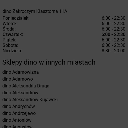
dino
Zakroczym
Klasztorna 11A
Poniedziałek:
6:00 - 22:30
Wtorek:
6:00 - 22:30
Środa:
6:00 - 22:30
Czwartek:
6:00 - 22:30
Piątek:
6:00 - 22:30
Sobota:
6:00 - 22:30
Niedziela:
8:30 - 20:00
Sklepy dino w innych miastach
dino
Adamowizna
dino
Adamowo
dino
Aleksandria Druga
dino
Aleksandrów
dino
Aleksandrów Kujawski
dino
Andrychów
dino
Andrzejewo
dino
Antoniów
dino
Augustów