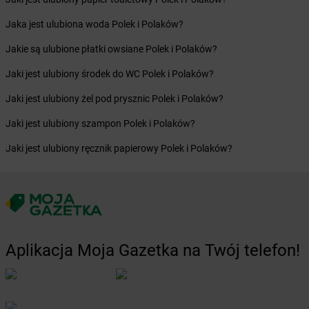
dino
Borkowo
dino
Borne Sulinowo
Jaka jest ulubiona woda Polek i Polaków?
dino
Boronów
Jakie są ulubione płatki owsiane Polek i Polaków?
dino
Boroszów
dino
Borów
Jaki jest ulubiony środek do WC Polek i Polaków?
dino
Borowie
Jaki jest ulubiony żel pod prysznic Polek i Polaków?
dino
Borówiec
dino
Boruja Kościelna
Jaki jest ulubiony szampon Polek i Polaków?
dino
Borysławice
Jaki jest ulubiony ręcznik papierowy Polek i Polaków?
dino
Borzęcice
dino
Borzęciczki
dino
Borzęcin
dino
Borzytuchom
dino
Boszkowo-Letnisko
dino
Bożejowice
Aplikacja Moja Gazetka na Twój telefon!
dino
Bożnów
dino
Branice
dino
Braniewo
dino
Brańszczyk