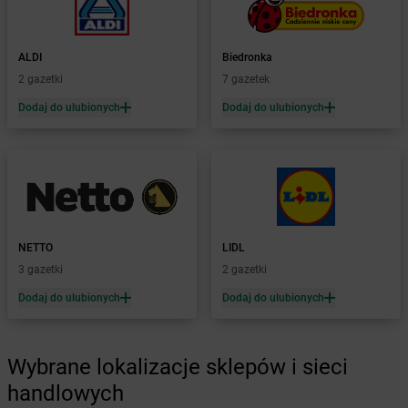
Żabka
Bolszewo
Żabka
Bońki
ALDI
Biedronka
Żabka
Borawe
2 gazetki
7 gazetek
Żabka
Borek Stary
Żabka
Borek Wielkopolski
Dodaj do ulubionych
Dodaj do ulubionych
Żabka
Borkowo
Żabka
Borne Sulinowo
Żabka
Boronów
Żabka
Borowa
Żabka
Borowianka
Żabka
Borówiec
NETTO
LIDL
Żabka
Borówno
3 gazetki
2 gazetki
Żabka
Borowo
Dodaj do ulubionych
Dodaj do ulubionych
Żabka
Boruja Kościelna
Żabka
Borzęcin Duży
Żabka
Borzygniew
Wybrane lokalizacje sklepów i sieci
Żabka
Borzytuchom
Żabka
handlowych
Boża Wola