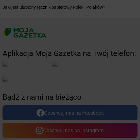
Żabka
Bystrzyca
Jaki jest ulubiony ręcznik papierowy Polek i Polaków?
Żabka
Bystrzyca Kłodzka
Żabka
Bytom
Żabka
Bytów
Żabka
Cedynia
Żabka
Cegłów
Żabka
Cekcyn
Aplikacja Moja Gazetka na Twój telefon!
Żabka
Ceków
Żabka
Celestynów
Żabka
Cerekwica
Żabka
Cerkwica
Żabka
Cewice
Bądź z nami na bieżąco
Żabka
Chabówka
Żabka
Chałupki
Żabka
Charzykowy
Obserwuj nas na Facebook
Żabka
Charzyno
Żabka
Chęciny
Obserwuj nas na Instagram
Żabka
Chełm