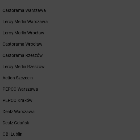
Żabka
Bralin
Żabka
Branice
Castorama Warszawa
Żabka
Braniewo
Leroy Merlin Warszawa
Żabka
Brańsk
Żabka
Brenna
Leroy Merlin Wrocław
Żabka
Brodnica
Castorama Wrocław
Żabka
Brodnica Górna
Żabka
Brodowo
Castorama Rzeszów
Żabka
Brody
Leroy Merlin Rzeszów
Żabka
Brojce
Żabka
Bronina
Action Szczecin
Żabka
Brudzeń Duży
PEPCO Warszawa
Żabka
Bruskowo Wielkie
Żabka
Brusy
PEPCO Kraków
Żabka
Brwinów
Dealz Warszawa
Żabka
Brynica
Żabka
Brzączowice
Dealz Gdańsk
Żabka
Brzeg
OBI Lublin
Żabka
Brzeg Dolny