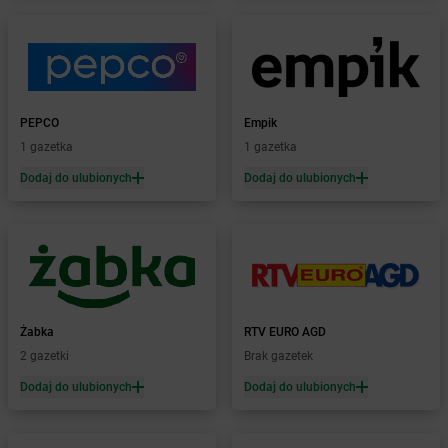
Żabka
Bilcza
Żabka
Biłgoraj
Żabka
Biórków Mały
Żabka
Biskupice
Żabka
Biskupiec
Żabka
Biskupów
PEPCO
Empik
Żabka
Blachownia
1 gazetka
1 gazetka
Żabka
Błażejewo
Dodaj do ulubionych
Dodaj do ulubionych
Żabka
Błażowa
Żabka
Blizne Łaszczyńskiego
Żabka
Bliżyn
Żabka
Blok Dobryszyce
Żabka
Błonie
Żabka
Bobolice
Żabka
RTV EURO AGD
Żabka
Bobolin
2 gazetki
Brak gazetek
Żabka
Bobowa
Żabka
Bobrek
Dodaj do ulubionych
Dodaj do ulubionych
Żabka
Bobrowniki
Żabka
Bochnia