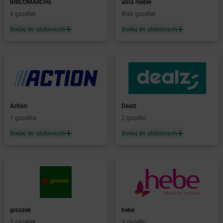
Żabka
Bachowice
BRICOMARCHE
abra meble
Żabka
Bądkowo
6 gazetek
Brak gazetek
Żabka
Bąków
Dodaj do ulubionych
Dodaj do ulubionych
Żabka
Bałtów
Żabka
Banino
Żabka
Baniocha
Żabka
Baranowo
Żabka
Barcin
Żabka
Barczewo
Action
Dealz
Żabka
Bardo
1 gazetka
2 gazetki
Żabka
Barlinek
Żabka
Barniewice
Dodaj do ulubionych
Dodaj do ulubionych
Żabka
Bartąg
Żabka
Bartoszyce
Żabka
Baruchowo
Żabka
Barwałd Średni
Żabka
Barwice
Żabka
Bażanowice
groszek
hebe
Żabka
Bęczków
5 gazetek
3 gazetki