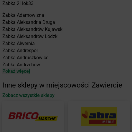
Żabka
21lok33
Żabka
Adamowizna
Żabka
Aleksandria Druga
Żabka
Aleksandrów Kujawski
Żabka
Aleksandrów Łódzki
Żabka
Alwernia
Żabka
Andrespol
Żabka
Andruszkowice
Żabka
Andrychów
Pokaż więcej
Żabka
Antonie
Żabka
Augustów
Inne sklepy w miejscowości Zawiercie
Żabka
Automat
Zobacz wszystkie sklepy
Żabka
Babica
Żabka
Babice Nowe
Żabka
Babimost
Żabka
Baborów
Żabka
Baboszewo