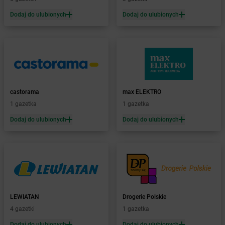
Żabka
Będzin
Dodaj do ulubionych
Dodaj do ulubionych
Żabka
Bełchatów
Żabka
Bełsznica
Żabka
Bełżyce
Żabka
Bestwina
Żabka
Bestwinka
Żabka
Bezrzecze
Żabka
BG1
castorama
max ELEKTRO
Żabka
Biała
1 gazetka
1 gazetka
Żabka
Biała Druga
Dodaj do ulubionych
Dodaj do ulubionych
Żabka
Biała Piska
Żabka
Biała Podlaska
Żabka
Biała Rawska
Żabka
Białe Błota
Żabka
Białka
Żabka
Białka Tatrzańska
LEWIATAN
Drogerie Polskie
Żabka
Białobrzegi
4 gazetki
1 gazetka
Żabka
Bialogard
Żabka
Białogóra
Dodaj do ulubionych
Dodaj do ulubionych