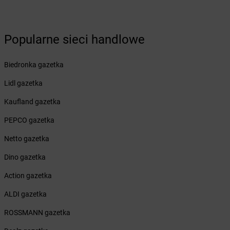
Żabka
Brześć Kujawski
Żabka
Brzesko
Żabka
Brzeszcze
Popularne sieci handlowe
Żabka
Brzezia Łąka
Żabka
Brzeziny
Biedronka gazetka
Żabka
Brzezna
Żabka
Brzeźnica
Lidl gazetka
Żabka
Brzeźnio
Kaufland gazetka
Żabka
Brzezowa
Żabka
Brzezówka
PEPCO gazetka
Żabka
Brzoskwinia
Netto gazetka
Żabka
Brzostek
Żabka
Brzoza
Dino gazetka
Żabka
Brzozów
Action gazetka
Żabka
Brzozówka
Żabka
Bucz
ALDI gazetka
Żabka
Buczkowice
ROSSMANN gazetka
Żabka
Budziechów
Żabka
Budziszewice