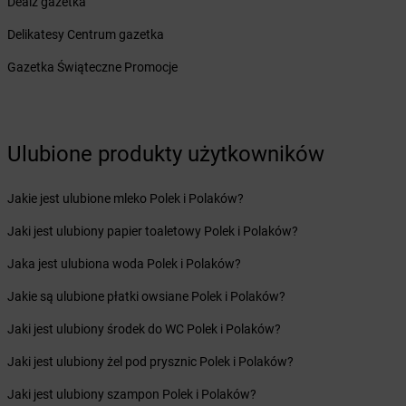
Dealz gazetka
Żabka
Budzów
Delikatesy Centrum gazetka
Żabka
Budzyń
Żabka
Bujaków
Gazetka Świąteczne Promocje
Żabka
Buk
Żabka
Bukowiec
Żabka
Bukowina Tatrzańska
Żabka
Bukowno
Ulubione produkty użytkowników
Żabka
Bulowice
Żabka
Busko-Zdrój
Jakie jest ulubione mleko Polek i Polaków?
Żabka
Bychawa
Jaki jest ulubiony papier toaletowy Polek i Polaków?
Żabka
Bycina
Żabka
Byczyna
Jaka jest ulubiona woda Polek i Polaków?
Żabka
Bydgoszcz
Jakie są ulubione płatki owsiane Polek i Polaków?
Żabka
Bydlin
Żabka
Bydlino
Jaki jest ulubiony środek do WC Polek i Polaków?
Żabka
Bystra
Jaki jest ulubiony żel pod prysznic Polek i Polaków?
Żabka
Bystra Podhalańska
Żabka
Bystry
Jaki jest ulubiony szampon Polek i Polaków?