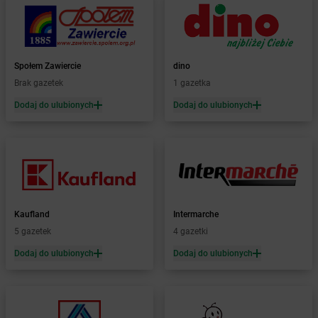
Żabka
Bodzechów
Żabka
Bodzentyn
Żabka
Bogatki
Żabka
Bogatynia
Społem Zawiercie
dino
Żabka
Bogdaniec
Brak gazetek
1 gazetka
Żabka
Bogdanowo
Dodaj do ulubionych
Dodaj do ulubionych
Żabka
Boguchwała
Żabka
Boguchwałowice
Żabka
Boguszów-Gorce
Żabka
Boguszyce
Żabka
Bohater
Żabka
Bojano
Żabka
Bojszowy
Kaufland
Intermarche
Żabka
Bolechowo
5 gazetek
4 gazetki
Żabka
Bolęcin
Dodaj do ulubionych
Dodaj do ulubionych
Żabka
Bolesław
Żabka
Bolesławiec
Żabka
Bolewice
Żabka
Bolków