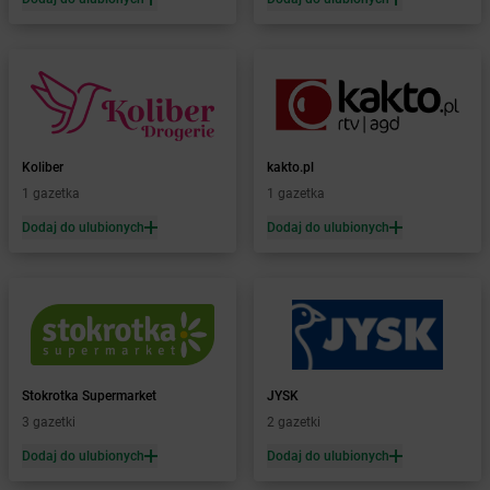
Żabka
Białośliwie
Żabka
Białowieża
Żabka
Biały Dunajec
Żabka
Białystok
Żabka
Bibice
Żabka
Biczyce Dolne
Koliber
kakto.pl
Żabka
Biecz
1 gazetka
1 gazetka
Żabka
Biedrusko
Dodaj do ulubionych
Dodaj do ulubionych
Żabka
Bielany Wrocławskie
Żabka
Bielawa
Żabka
Bielsk
Żabka
Bielsk Podlaski
Żabka
Bielsko
Żabka
Bielsko-Biała
Żabka
Bieniewice
Stokrotka Supermarket
JYSK
Żabka
Bieruń
3 gazetki
2 gazetki
Żabka
Biery
Dodaj do ulubionych
Dodaj do ulubionych
Żabka
Bieżuń