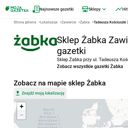
Najnowsze gazetki
Sklepy
Hit
Strona główna
>
Lokalizacje
>
Zawiercie
>
Żabka
>
Tadeusza Kościuszki 
Sklep Żabka Zawie
gazetki
Sklep Żabka przy ul. Tadeusza Kośc
Zobacz wszystkie gazetki Żabka
Zobacz na mapie sklep Żabka
Znajdź moją lokalizację
+
−