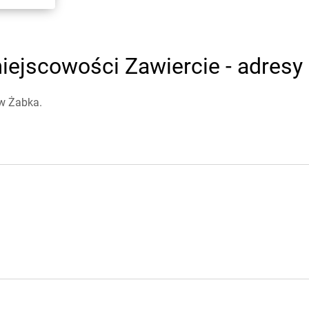
ejscowości Zawiercie - adresy 
ów Żabka.