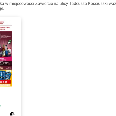
a w miejscowości Zawiercie na ulicy Tadeusza Kościuszki ważne
je.
A
90