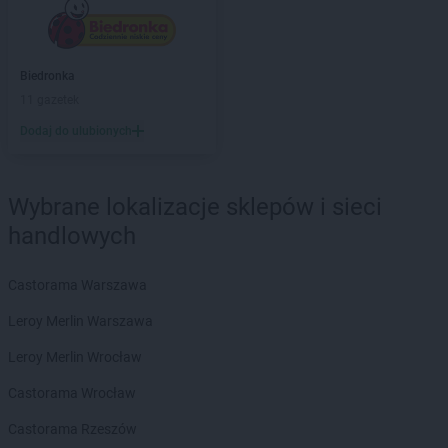
Delikatesy Centrum
Bielsko-Biała
Delikatesy Centrum
Bierdzany
Delikatesy Centrum
Bieruń
Biedronka
Delikatesy Centrum
Bierutów
11 gazetek
Delikatesy Centrum
Biłgoraj
Delikatesy Centrum
Błaszki
Dodaj do ulubionych
Delikatesy Centrum
Błażowa
Delikatesy Centrum
Blizne
Delikatesy Centrum
Bliżyn
Wybrane lokalizacje sklepów i sieci
Delikatesy Centrum
Błotnica Strzelecka
handlowych
Delikatesy Centrum
Bobowa
Delikatesy Centrum
Bóbrka
Castorama Warszawa
Delikatesy Centrum
Bochnia
Delikatesy Centrum
Bodzentyn
Leroy Merlin Warszawa
Delikatesy Centrum
Bogacica
Leroy Merlin Wrocław
Delikatesy Centrum
Bogatynia
Delikatesy Centrum
Bogdaniec
Castorama Wrocław
Delikatesy Centrum
Bogoniowice
Castorama Rzeszów
Delikatesy Centrum
Bogoria