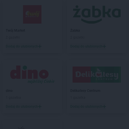
Delikatesy Centrum
Bejsce
Delikatesy Centrum
Bełchatów
Delikatesy Centrum
Bełżec
Delikatesy Centrum
Besko
Delikatesy Centrum
Bestwina
Twój Market
Żabka
Delikatesy Centrum
Biadoliny Szlacheckie
2 gazetki
2 gazetki
Delikatesy Centrum
Biała
Dodaj do ulubionych
Dodaj do ulubionych
Delikatesy Centrum
Biała Parcela
Delikatesy Centrum
Biała Podlaska
Delikatesy Centrum
Białobrzegi
Delikatesy Centrum
Białowieża
Delikatesy Centrum
Biały Dunajec
Delikatesy Centrum
Białystok
Delikatesy Centrum
Biecz
dino
Delikatesy Centrum
Delikatesy Centrum
Bielawa
1 gazetka
1 gazetka
Delikatesy Centrum
Bielawy
Dodaj do ulubionych
Dodaj do ulubionych
Delikatesy Centrum
Bieliny
Delikatesy Centrum
Bielsk
Delikatesy Centrum
Bielsk Podlaski