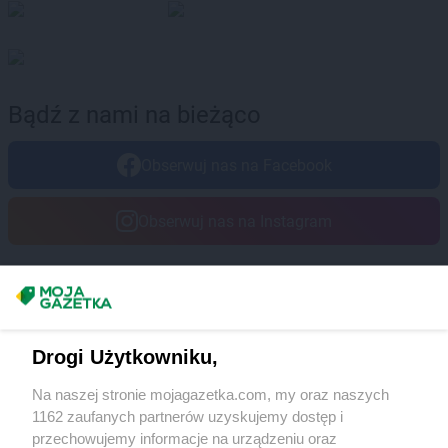
Delikatesy Centrum
Chorzów
Delikatesy Centrum
Choszczno
Delikatesy Centrum
Cianowice Duże
Delikatesy Centrum
Cienin Kościelny
Delikatesy Centrum
Cieszanów
Bądź z nami na bieżąco
Delikatesy Centrum
Ciężkowice
Delikatesy Centrum
Cmolas
Obserwuj nas na Facebook
Delikatesy Centrum
Czarna
Delikatesy Centrum
Czarna Górna
Obserwuj nas na Instagram
Delikatesy Centrum
Czarnków
Delikatesy Centrum
Czchów
Delikatesy Centrum
Czeladź
Delikatesy Centrum
Czernichów
Masz sugestie lub pytania?
Delikatesy Centrum
Częstochowa
Napisz do nas:
support@mojagazetka.com
Delikatesy Centrum
Czubrowice
Drogi Użytkowniku,
Współpraca z nami
Delikatesy Centrum
Czudec
Na naszej stronie mojagazetka.com, my oraz naszych
Zobacz szczegóły
Delikatesy Centrum
Dąbrowa Tarnowska
1162 zaufanych partnerów uzyskujemy dostęp i
Retail Radar – analiza rynku
Delikatesy Centrum
Dąbrówki
przechowujemy informacje na urządzeniu oraz