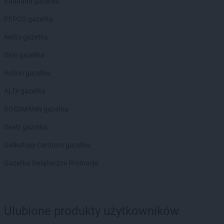
Delikatesy Centrum
Brzeziny
Kaufland gazetka
Delikatesy Centrum
Brzezna
PEPCO gazetka
Delikatesy Centrum
Brzeźnica
Delikatesy Centrum
Brzostek
Netto gazetka
Delikatesy Centrum
Brzoza
Dino gazetka
Delikatesy Centrum
Brzóza Królewska
Delikatesy Centrum
Brzóza Stadnicka
Action gazetka
Delikatesy Centrum
Brzozów
ALDI gazetka
Delikatesy Centrum
Brzyska
Delikatesy Centrum
Budy Głogowskie
ROSSMANN gazetka
Delikatesy Centrum
Budy Łańcuckie
Dealz gazetka
Delikatesy Centrum
Bukowsko
Delikatesy Centrum
Busko-Zdrój
Delikatesy Centrum gazetka
Delikatesy Centrum
Buszkowiczki
Gazetka Świąteczne Promocje
Delikatesy Centrum
Byczyna
Delikatesy Centrum
Bydgoszcz
Delikatesy Centrum
Bystra Podhalańska
Delikatesy Centrum
Bystry
Ulubione produkty użytkowników
Delikatesy Centrum
Bystrzyca Kłodzka