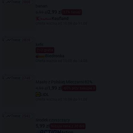
Trend:
2868
Trend: 2868
banan
2,99 zł
6,99 zł
57% taniej!
Kaufland
Oferta ważna od 10.08 do 11.08
Trend:
2828
Trend: 2828
kefir
2+2 gratis
Biedronka
Oferta ważna od 10.08 do 14.08
Trend:
2748
Trend: 2748
Masło z Polskiej Mleczarni 82%
1,99 zł
4,99 zł
-60% przy zakupie 3
LIDL
Oferta ważna od 10.08 do 11.08
Trend:
2542
Trend: 2542
środek czyszczący
5,99 zł
Niższa cena z 30 dni
Action