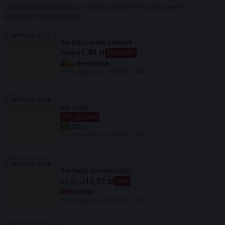
Codziennie pomożemy Ci znaleźć ciekawe hity zakupowe w
gazetkach promocyjnych
Trend:
3352
Trend: 3352
Ser Mozzarella Delikate
1,49 zł
2,99 zł
2+2 gratis
Biedronka
Oferta ważna od 10.08 do 14.08
Trend:
3298
Trend: 3298
lód rożek
1+1 za grosz
LIDL
Oferta ważna od 10.08 do 11.08
Trend:
3086
Trend: 3086
Borówka amerykańska
15,99 zł
24,99 zł
-36%
dino
Oferta ważna od 05.08 do 11.08