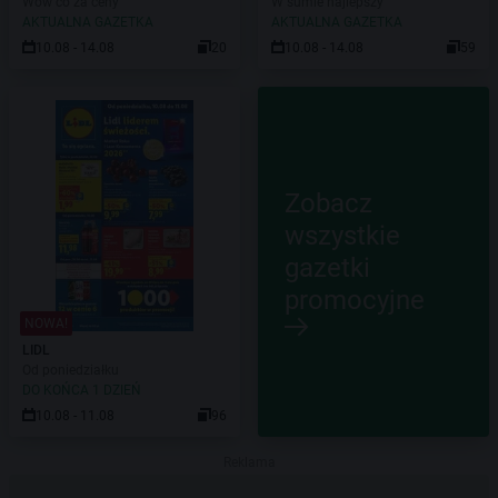
Wow co za ceny
W sumie najlepszy
AKTUALNA GAZETKA
AKTUALNA GAZETKA
10.08 - 14.08
20
10.08 - 14.08
59
Zobacz
wszystkie
gazetki
promocyjne
NOWA!
LIDL
Od poniedziałku
DO KOŃCA 1 DZIEŃ
10.08 - 11.08
96
Reklama