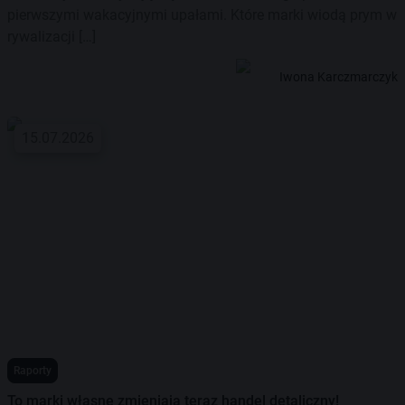
pierwszymi wakacyjnymi upałami. Które marki wiodą prym w
rywalizacji […]
Iwona Karczmarczyk
15.07.2026
Raporty
To marki własne zmieniają teraz handel detaliczny!