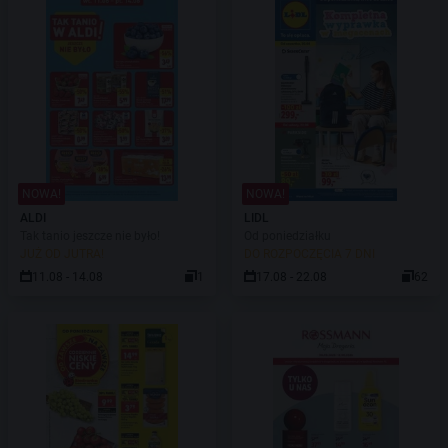
NOWA!
NOWA!
ALDI
LIDL
Tak tanio jeszcze nie było!
Od poniedziałku
JUŻ OD JUTRA!
DO ROZPOCZĘCIA 7 DNI
11.08 - 14.08
1
17.08 - 22.08
62