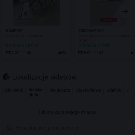
KOMFORT
BRICOMARCHE
Urządzaj tak jak lubisz
Włącz swój styl- Gniazda, włączniki
ramki
DO KOŃCA 1 DZIEŃ
DO KOŃCA 1 DZIEŃ
02.07 - 11.08
40
29.07 - 11.08
Lokalizacje sklepów
Bielsko-
Białystok
Bydgoszcz
Częstochowa
Gdańsk
Gdy
Biała
lub szukaj swojego miasta