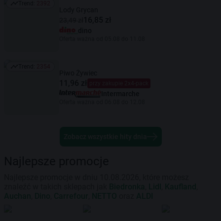
Trend:
2392
Trend: 2392
Lody Grycan
16,85 zł
23,49 zł
dino
Oferta ważna od 05.08 do 11.08
Trend:
2354
Trend: 2354
Piwo Żywiec
11,96 zł
przy zakupie 2x4-pack
Intermarche
Oferta ważna od 06.08 do 12.08
Zobacz wszystkie hity dnia
Najlepsze promocje
Najlepsze promocje w dniu 10.08.2026, które możesz
znaleźć w takich sklepach jak
Biedronka
,
Lidl
,
Kaufland
,
Auchan
,
Dino
,
Carrefour
,
NETTO
oraz
ALDI